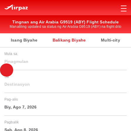
Tingnan ang Air Arabia G9519 (ABY) Flight Schedule
Manatiling updated sa status ng Air Arabia G9519 (ABY) na flight dito
Isang Biyahe
Balikang Biyahe
Multi-city
Mula sa
Pinagmulan
Sa
Destinasyon
Pag-alis
Biy, Ago 7, 2026
Pagbalik
Sab, Ago 8, 2026