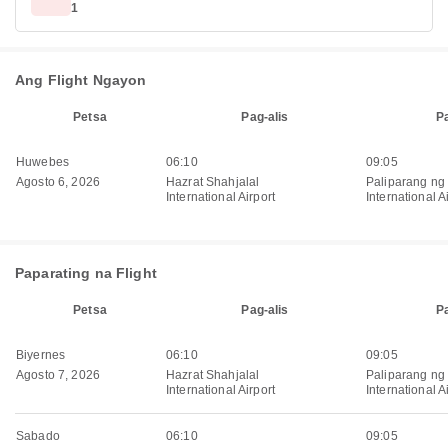
1
Ang Flight Ngayon
Petsa
Pag-alis
P
Huwebes
06:10
09:05
Agosto 6, 2026
Hazrat Shahjalal
Paliparang ng
International Airport
International A
Paparating na Flight
Petsa
Pag-alis
P
Biyernes
06:10
09:05
Agosto 7, 2026
Hazrat Shahjalal
Paliparang ng
International Airport
International A
Sabado
06:10
09:05