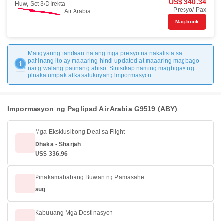
US$ 340.34
Huw, Set 3
DIrekta
Presyo/ Pax
Air Arabia
Mag-book
Mangyaring tandaan na ang mga presyo na nakalista sa
pahinang ito ay maaaring hindi updated at maaaring magbago
nang walang paunang abiso. Sinisikap naming magbigay ng
pinakatumpak at kasalukuyang impormasyon.
Impormasyon ng Paglipad Air Arabia G9519 (ABY)
Mga Eksklusibong Deal sa Flight
Dhaka - Sharjah
US$ 336.96
Pinakamababang Buwan ng Pamasahe
aug
Kabuuang Mga Destinasyon