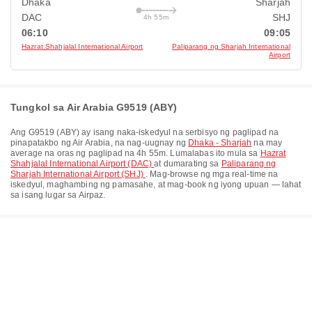
Dhaka
Sharjah
DAC
SHJ
4h 55m
06:10
09:05
Hazrat Shahjalal International Airport
Paliparang ng Sharjah International
Airport
Tungkol sa Air Arabia G9519 (ABY)
Ang
G9519
(
ABY
) ay isang naka-iskedyul na serbisyo ng paglipad na
pinapatakbo ng
Air Arabia
, na nag-uugnay ng
Dhaka - Sharjah
na may
average na oras ng paglipad na
4h 55m
. Lumalabas ito mula sa
Hazrat
Shahjalal International Airport (DAC)
at dumarating sa
Paliparang ng
Sharjah International Airport (SHJ)
. Mag-browse ng mga real-time na
iskedyul, maghambing ng pamasahe, at mag-book ng iyong upuan — lahat
sa isang lugar sa Airpaz.