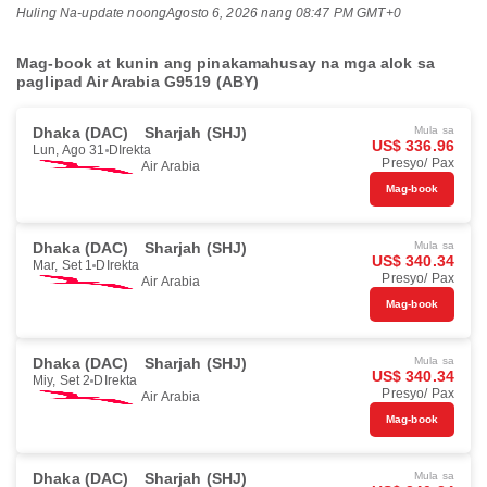
Huling Na-update noong
Agosto 6, 2026 nang 08:47 PM GMT+0
Mag-book at kunin ang pinakamahusay na mga alok sa
paglipad Air Arabia G9519 (ABY)
Dhaka (DAC)
Sharjah (SHJ)
Mula sa
US$ 336.96
Lun, Ago 31
DIrekta
Presyo/ Pax
Air Arabia
Mag-book
Dhaka (DAC)
Sharjah (SHJ)
Mula sa
US$ 340.34
Mar, Set 1
DIrekta
Presyo/ Pax
Air Arabia
Mag-book
Dhaka (DAC)
Sharjah (SHJ)
Mula sa
US$ 340.34
Miy, Set 2
DIrekta
Presyo/ Pax
Air Arabia
Mag-book
Dhaka (DAC)
Sharjah (SHJ)
Mula sa