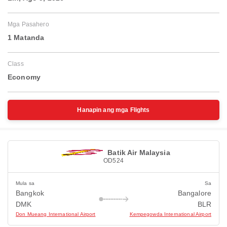
Mga Pasahero
1 Matanda
Class
Economy
Hanapin ang mga Flights
Batik Air Malaysia
OD524
Mula sa
Sa
Bangkok
Bangalore
DMK
BLR
Don Mueang International Airport
Kempegowda International Airport