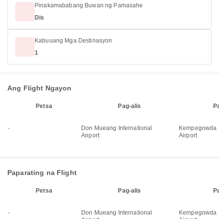
Pinakamababang Buwan ng Pamasahe
Dis
Kabuuang Mga Destinasyon
1
Ang Flight Ngayon
Petsa
Pag-alis
P
-
Don Mueang International
Kempegowda In
Airport
Airport
Paparating na Flight
Petsa
Pag-alis
P
-
Don Mueang International
Kempegowda In