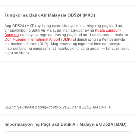
Tungkol sa Batik Air Malaysia OD524 (MXD)
Ang
OD524
(
MXD
) ay isang naka-iskedyul na serbisyo ng paglipad na
pinapatakbo ng
Batik Air Malaysia
, na nag-uugnay ng
Kuala Lumpur -
Bangkok
na may average na oras ng paglipad na
. Lumalabas ito mula sa
Don Mueang International Airport (DMK)
at dumarating sa
Kempegowda
International Airport (BLR)
. Mag-browse ng mga real-time na iskedyul,
maghambing ng pamasahe, at mag-book ng iyong upuan — lahat sa isang
lugar sa Airpaz.
Huling Na-update noong
Agosto 5, 2026 nang 12:52 AM GMT+0
Impormasyon ng Paglipad Batik Air Malaysia OD524 (MXD)