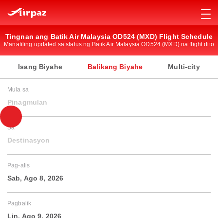
Tingnan ang Batik Air Malaysia OD524 (MXD) Flight Schedule
Manatiling updated sa status ng Batik Air Malaysia OD524 (MXD) na flight dito
Isang Biyahe
Balikang Biyahe
Multi-city
Mula sa
Pinagmulan
Sa
Destinasyon
Pag-alis
Sab, Ago 8, 2026
Pagbalik
Lin, Ago 9, 2026