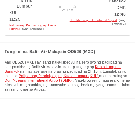
Kuala
Bangkok
Lumpur
DMK
2h 15m
KUL
12:40
11:25
Don Mueang International Airport
(Ang
Terminal 1)
Paliparang Pandaigdig ng Kuala
Lumpur
(Ang Terminal 1)
Tungkol sa Batik Air Malaysia OD526 (MXD)
Ang
OD526
(
MXD
) ay isang naka-iskedyul na serbisyo ng paglipad na
pinapatakbo ng
Batik Air Malaysia
, na nag-uugnay ng
Kuala Lumpur -
Bangkok
na may average na oras ng paglipad na
2h 15m
. Lumalabas ito
mula sa
Paliparang Pandaigdig ng Kuala Lumpur (KUL)
at dumarating sa
Don Mueang International Airport (DMK)
. Mag-browse ng mga real-time na
iskedyul, maghambing ng pamasahe, at mag-book ng iyong upuan — lahat
sa isang lugar sa Airpaz.