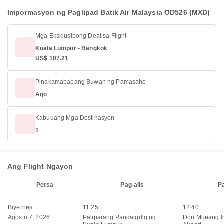
Impormasyon ng Paglipad Batik Air Malaysia OD526 (MXD)
Mga Eksklusibong Deal sa Flight
Kuala Lumpur - Bangkok
US$ 107.21
Pinakamababang Buwan ng Pamasahe
Ago
Kabuuang Mga Destinasyon
1
Ang Flight Ngayon
Petsa
Pag-alis
P
Biyernes
11:25
12:40
Agosto 7, 2026
Paliparang Pandaigdig ng
Don Mueang In