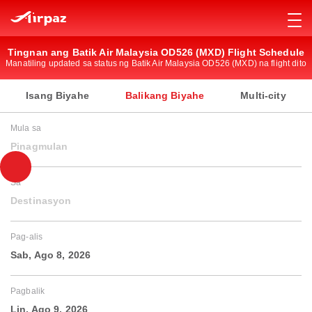
Tingnan ang Batik Air Malaysia OD526 (MXD) Flight Schedule
Manatiling updated sa status ng Batik Air Malaysia OD526 (MXD) na flight dito
Isang Biyahe
Balikang Biyahe
Multi-city
Mula sa
Pinagmulan
Sa
Destinasyon
Pag-alis
Sab, Ago 8, 2026
Pagbalik
Lin, Ago 9, 2026