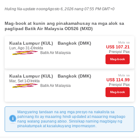
Huling Na-update noong
Agosto 6, 2026 nang 07:55 PM GMT+0
Mag-book at kunin ang pinakamahusay na mga alok sa
paglipad Batik Air Malaysia OD526 (MXD)
Kuala Lumpur (KUL)
Bangkok (DMK)
Mula sa
US$ 107.21
Lun, Ago 31
DIrekta
Presyo/ Pax
Batik Air Malaysia
Mag-book
Kuala Lumpur (KUL)
Bangkok (DMK)
Mula sa
US$ 114.99
Mar, Set 1
DIrekta
Presyo/ Pax
Batik Air Malaysia
Mag-book
Mangyaring tandaan na ang mga presyo na nakalista sa
pahinang ito ay maaaring hindi updated at maaaring magbago
nang walang paunang abiso. Sinisikap naming magbigay ng
pinakatumpak at kasalukuyang impormasyon.