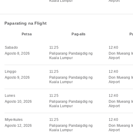
Kuala Lumpur
Airport
Paparating na Flight
Petsa
Pag-alis
P
Sabado
11:25
12:40
Agosto 8, 2026
Paliparang Pandaigdig ng
Don Mueang In
Kuala Lumpur
Airport
Linggo
11:25
12:40
Agosto 9, 2026
Paliparang Pandaigdig ng
Don Mueang In
Kuala Lumpur
Airport
Lunes
11:25
12:40
Agosto 10, 2026
Paliparang Pandaigdig ng
Don Mueang In
Kuala Lumpur
Airport
Miyerkules
11:25
12:40
Agosto 12, 2026
Paliparang Pandaigdig ng
Don Mueang In
Kuala Lumpur
Airport