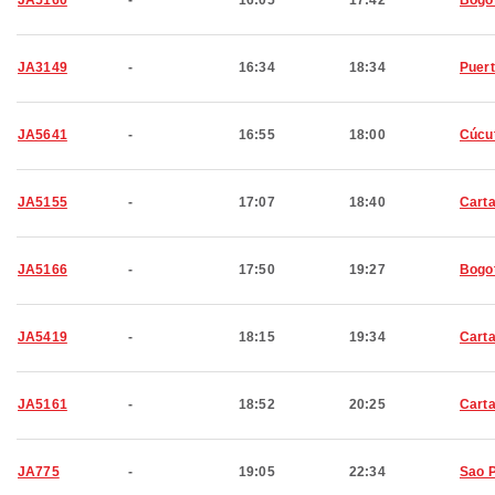
JA5160
-
16:05
17:42
Bogo
JA3149
-
16:34
18:34
Puert
JA5641
-
16:55
18:00
Cúcu
JA5155
-
17:07
18:40
Cart
JA5166
-
17:50
19:27
Bogo
JA5419
-
18:15
19:34
Cart
JA5161
-
18:52
20:25
Cart
JA775
-
19:05
22:34
Sao 