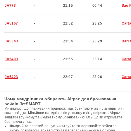
JA773
-
21:15
00:44
Sao 
JA5167
-
21:52
23:25
Cart
JA5343
-
21:54
23:29
Barra
JA5409
-
21:55
23:14
Cart
JA5423
-
22:07
23:26
Cart
Чому мандрівники обирають Airpaz для бронювання
рейсів JetSMART
Ми віримо, що планування подорожі має бути таким же приємним, як і
сама поїздка. Мільйони мандрівників у всьому світі довіряють Airpaz
завдяки зручному та бюджетному бронюванню. Ось що ви отримаєте,
бронюючи у нас:
Швидкий та простий пошук: Фільтруйте та порівнюйте рейси за
ціною, розкладом, тривалістю та пересадками — усе в одному