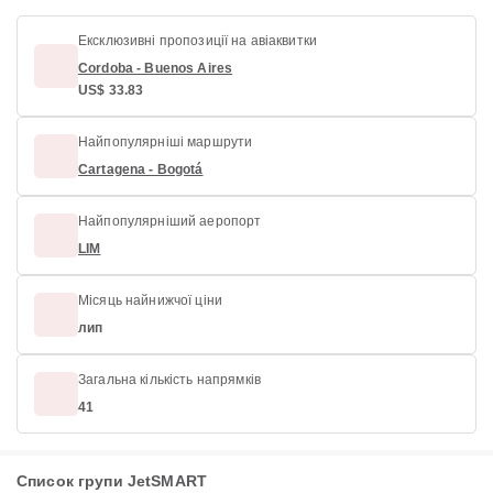
Ексклюзивні пропозиції на авіаквитки
Cordoba - Buenos Aires
US$ 33.83
Найпопулярніші маршрути
Cartagena - Bogotá
Найпопулярніший аеропорт
LIM
Місяць найнижчої ціни
лип
Загальна кількість напрямків
41
Список групи JetSMART