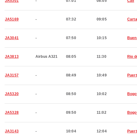
JA5301
-
07:01
08:05
Cali
JA5169
-
07:32
09:05
Cart
JA3041
-
07:50
10:15
Buen
JA3813
Airbus A321
08:05
11:30
Rio d
JA3157
-
08:49
10:49
Puert
JA5320
-
08:50
10:02
Bogo
JA5328
-
09:50
11:02
Bogo
JA3143
-
10:04
12:04
Puert