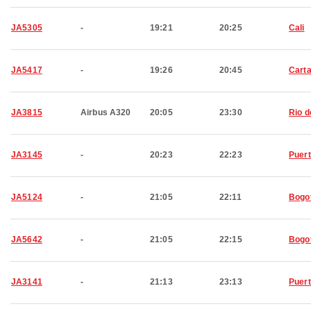
JA5305
-
19:21
20:25
Cali
JA5417
-
19:26
20:45
Cart
JA3815
Airbus A320
20:05
23:30
Rio d
JA3145
-
20:23
22:23
Puert
JA5124
-
21:05
22:11
Bogo
JA5642
-
21:05
22:15
Bogo
JA3141
-
21:13
23:13
Puert