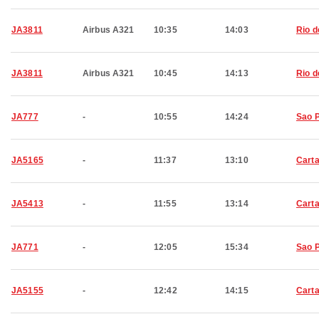
JA3811
Airbus A321
10:35
14:03
Rio d
JA3811
Airbus A321
10:45
14:13
Rio d
JA777
-
10:55
14:24
Sao 
JA5165
-
11:37
13:10
Cart
JA5413
-
11:55
13:14
Cart
JA771
-
12:05
15:34
Sao 
JA5155
-
12:42
14:15
Cart