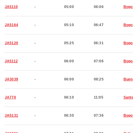
JA5110
-
05:00
06:06
Bogo
JA5164
-
05:10
06:47
Bogo
JA5120
-
05:25
06:31
Bogo
JA5112
-
06:00
07:06
Bogo
JA3039
-
06:00
08:25
Buen
JA770
-
06:10
11:05
Santi
JA5131
-
06:30
07:36
Bogo