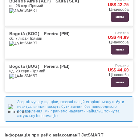
Buenos Aires (AEP)
Salta (SLA)
Почати з
US$ 42.75
пн, 28 вер.
Прямий
Ціна/особа
JetSMART
книга
Bogotá (BOG)
Pereira (PEI)
Почати з
US$ 44.69
сб, 7 лист.
Прямий
Ціна/особа
JetSMART
книга
Bogotá (BOG)
Pereira (PEI)
Почати з
US$ 44.69
нд, 23 серп.
Прямий
Ціна/особа
JetSMART
книга
Зверніть увагу, що ціни, вказані на цій сторінці, можуть бути
неактуальними і можуть бути змінені без попереднього
повідомлення. Ми прагнемо надавати найбільш точну та
актуальну інформацію.
Інформація про рейс авіакомпанії JetSMART