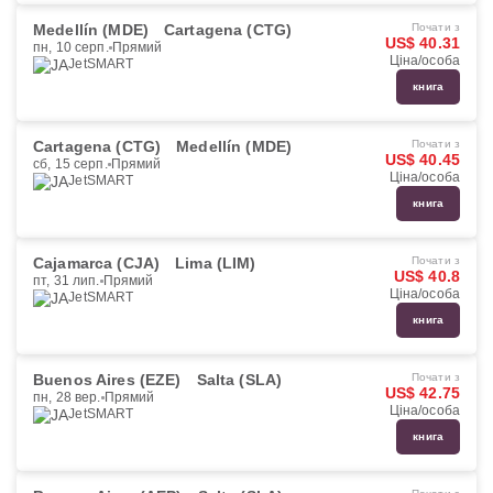
Medellín (MDE)
Cartagena (CTG)
Почати з
US$ 40.31
пн, 10 серп.
Прямий
Ціна/особа
JetSMART
книга
Cartagena (CTG)
Medellín (MDE)
Почати з
US$ 40.45
сб, 15 серп.
Прямий
Ціна/особа
JetSMART
книга
Cajamarca (CJA)
Lima (LIM)
Почати з
US$ 40.8
пт, 31 лип.
Прямий
Ціна/особа
JetSMART
книга
Buenos Aires (EZE)
Salta (SLA)
Почати з
US$ 42.75
пн, 28 вер.
Прямий
Ціна/особа
JetSMART
книга