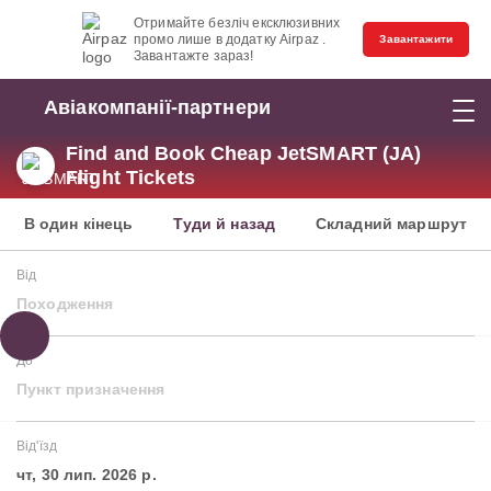
Отримайте безліч ексклюзивних
промо лише в додатку Airpaz .
Завантажити
Завантажте зараз!
Авіакомпанії-партнери
Find and Book Cheap JetSMART (JA)
Flight Tickets
В один кінець
Туди й назад
Складний маршрут
Від
Походження
До
Пункт призначення
Від'їзд
чт, 30 лип. 2026 р.