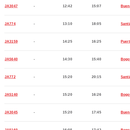
JA3047
-
12:42
15:07
Buen
JA774
-
13:10
18:05
Santi
JA3159
-
14:25
16:25
Puert
JA5640
-
14:30
15:40
Bogo
JA772
-
15:20
20:15
Santi
JA5140
-
15:20
16:26
Bogo
JA3045
-
15:20
17:45
Buen