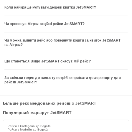
Коли найкраще купувати дешеві квитки JetSMART?
Чи пропонує Airpaz акційні рейси JetSMART?
Чи можна змінити рейс або повернути кошти за квиток JetSMART
на Airpaz?
Що станеться, якщо JetSMART скасує мій рейс?
За скільки годин до вильоту потрібно приїхати до аеропорту для
рейсів JetSMART?
Більше рекомендованих рейсів з JetSMART
Популярний маршрут JetSMART
Рейси з Cartagena до Bogotá
Рейси з Medellín до Bogotá