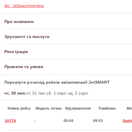
WJ - JetSmart Argentina
Про компанію
Зручності та послуги
Реєстрація
Правила та умови
Перевірте розклад рейсів авіакомпанії JetSMART
чт, 30 лип.
пт, 31 лип.
сб, 1 серп.
нд, 2 серп.
Номер рейсу
Модель літака
Відправлення
Прибуває
Мі
JA776
-
05:00
09:55
Santi