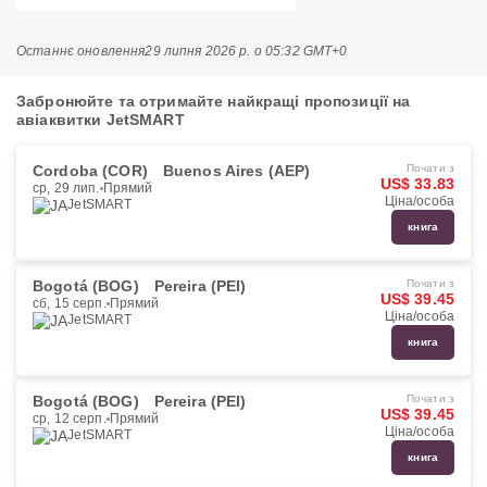
Останнє оновлення
29 липня 2026 р. о 05:32 GMT+0
Забронюйте та отримайте найкращі пропозиції на
авіаквитки JetSMART
Cordoba (COR)
Buenos Aires (AEP)
Почати з
US$ 33.83
ср, 29 лип.
Прямий
Ціна/особа
JetSMART
книга
Bogotá (BOG)
Pereira (PEI)
Почати з
US$ 39.45
сб, 15 серп.
Прямий
Ціна/особа
JetSMART
книга
Bogotá (BOG)
Pereira (PEI)
Почати з
US$ 39.45
ср, 12 серп.
Прямий
Ціна/особа
JetSMART
книга