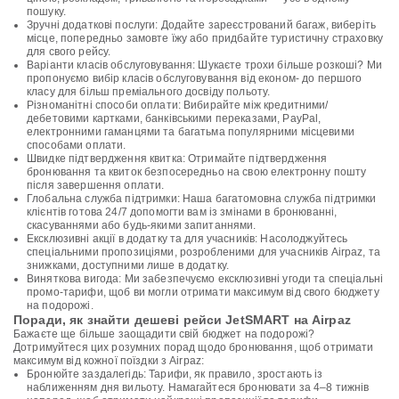
пошуку.
Зручні додаткові послуги: Додайте зареєстрований багаж, виберіть
місце, попередньо замовте їжу або придбайте туристичну страховку
для свого рейсу.
Варіанти класів обслуговування: Шукаєте трохи більше розкоші? Ми
пропонуємо вибір класів обслуговування від економ- до першого
класу для більш преміального досвіду польоту.
Різноманітні способи оплати: Вибирайте між кредитними/
дебетовими картками, банківськими переказами, PayPal,
електронними гаманцями та багатьма популярними місцевими
способами оплати.
Швидке підтвердження квитка: Отримайте підтвердження
бронювання та квиток безпосередньо на свою електронну пошту
після завершення оплати.
Глобальна служба підтримки: Наша багатомовна служба підтримки
клієнтів готова 24/7 допомогти вам із змінами в бронюванні,
скасуваннями або будь-якими запитаннями.
Ексклюзивні акції в додатку та для учасників: Насолоджуйтесь
спеціальними пропозиціями, розробленими для учасників Airpaz, та
знижками, доступними лише в додатку.
Виняткова вигода: Ми забезпечуємо ексклюзивні угоди та спеціальні
промо-тарифи, щоб ви могли отримати максимум від свого бюджету
на подорожі.
Поради, як знайти дешеві рейси JetSMART на Airpaz
Бажаєте ще більше заощадити свій бюджет на подорожі?
Дотримуйтеся цих розумних порад щодо бронювання, щоб отримати
максимум від кожної поїздки з Airpaz:
Бронюйте заздалегідь: Тарифи, як правило, зростають із
наближенням дня вильоту. Намагайтеся бронювати за 4–8 тижнів