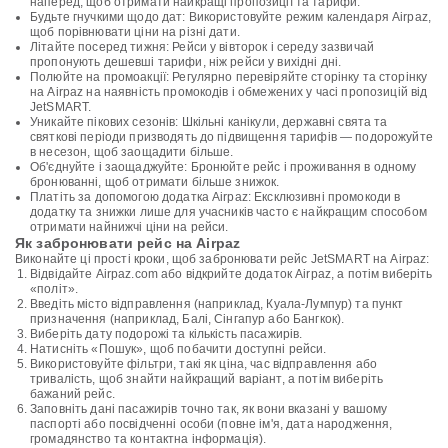
наперед, щоб отримати найкращі пропозиції та тарифи.
Будьте гнучкими щодо дат: Використовуйте режим календаря Airpaz,
щоб порівнювати ціни на різні дати.
Літайте посеред тижня: Рейси у вівторок і середу зазвичай
пропонують дешевші тарифи, ніж рейси у вихідні дні.
Полюйте на промоакції: Регулярно перевіряйте сторінку та сторінку
на Airpaz на наявність промокодів і обмежених у часі пропозицій від
JetSMART.
Уникайте пікових сезонів: Шкільні канікули, державні свята та
святкові періоди призводять до підвищення тарифів — подорожуйте
в несезон, щоб заощадити більше.
Об'єднуйте і заощаджуйте: Бронюйте рейс і проживання в одному
бронюванні, щоб отримати більше знижок.
Платіть за допомогою додатка Airpaz: Ексклюзивні промокоди в
додатку та знижки лише для учасників часто є найкращим способом
отримати найнижчі ціни на рейси.
Як забронювати рейс на Airpaz
Виконайте ці прості кроки, щоб забронювати рейс JetSMART на Airpaz:
Відвідайте Airpaz.com або відкрийте додаток Airpaz, а потім виберіть
«політ».
Введіть місто відправлення (наприклад, Куала-Лумпур) та пункт
призначення (наприклад, Балі, Сінгапур або Бангкок).
Виберіть дату подорожі та кількість пасажирів.
Натисніть «Пошук», щоб побачити доступні рейси.
Використовуйте фільтри, такі як ціна, час відправлення або
тривалість, щоб знайти найкращий варіант, а потім виберіть
бажаний рейс.
Заповніть дані пасажирів точно так, як вони вказані у вашому
паспорті або посвідченні особи (повне ім'я, дата народження,
громадянство та контактна інформація).