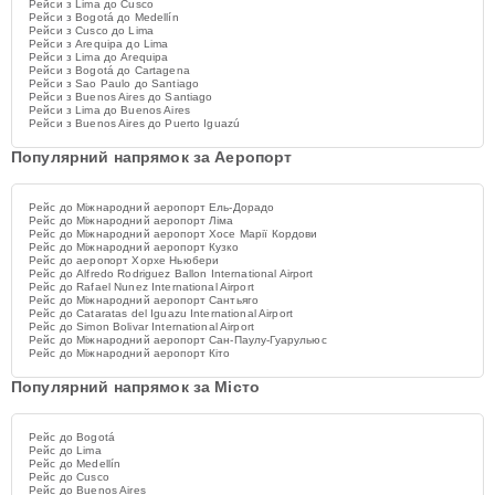
Рейси з Lima до Cusco
Рейси з Bogotá до Medellín
Рейси з Cusco до Lima
Рейси з Arequipa до Lima
Рейси з Lima до Arequipa
Рейси з Bogotá до Cartagena
Рейси з Sao Paulo до Santiago
Рейси з Buenos Aires до Santiago
Рейси з Lima до Buenos Aires
Рейси з Buenos Aires до Puerto Iguazú
Популярний напрямок за Аеропорт
Рейс до Міжнародний аеропорт Ель-Дорадо
Рейс до Міжнародний аеропорт Ліма
Рейс до Міжнародний аеропорт Хосе Марії Кордови
Рейс до Міжнародний аеропорт Кузко
Рейс до аеропорт Хорхе Ньюбери
Рейс до Alfredo Rodriguez Ballon International Airport
Рейс до Rafael Nunez International Airport
Рейс до Міжнародний аеропорт Сантьяго
Рейс до Cataratas del Iguazu International Airport
Рейс до Simon Bolivar International Airport
Рейс до Міжнародний аеропорт Сан-Паулу-Гуарульюс
Рейс до Міжнародний аеропорт Кіто
Популярний напрямок за Місто
Рейс до Bogotá
Рейс до Lima
Рейс до Medellín
Рейс до Cusco
Рейс до Buenos Aires