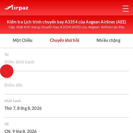
Kiểm tra Lịch trình chuyến bay A3354 của Aegean Airlines (AEE)
Cập nhật tình trạng chuyến bay A3354 (AEE) của Aegean Airlines tại đây
Một Chiều
Chuyến khứ hồi
Nhiều chặng
Từ
Điểm khởi hành
Đến
Điểm đến
Khởi hành
Thứ 7, 8 thg 8, 2026
Về
CN, 9 thg 8, 2026