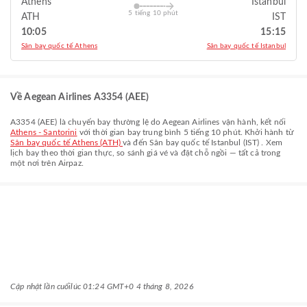
Athens
Istanbul
5 tiếng 10 phút
ATH
IST
10:05
15:15
Sân bay quốc tế Athens
Sân bay quốc tế Istanbul
Về Aegean Airlines A3354 (AEE)
A3354
(
AEE
) là chuyến bay thường lệ do
Aegean Airlines
vận hành, kết nối
Athens - Santorini
với thời gian bay trung bình
5 tiếng 10 phút
. Khởi hành từ
Sân bay quốc tế Athens (ATH)
và đến
Sân bay quốc tế Istanbul (IST)
. Xem
lịch bay theo thời gian thực, so sánh giá vé và đặt chỗ ngồi — tất cả trong
một nơi trên Airpaz.
Cập nhật lần cuối
lúc 01:24 GMT+0 4 tháng 8, 2026