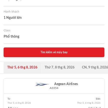
Hành khách
1 Người lớn
Class
Phổ thông
Tìm kiếm vé máy bay
Thứ 5, 6 thg 8, 2026
Thứ 7, 8 thg 8, 2026
CN, 9 thg 8, 2026
Aegean Airlines
A3354
Từ
Đến
Thứ 5, 6 thg 8, 2026
Thứ 5, 6 thg 8, 2026