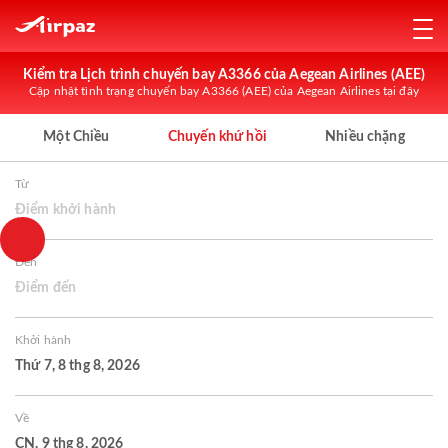
Kiểm tra Lịch trình chuyến bay A3366 của Aegean Airlines (AEE)
Cập nhật tình trạng chuyến bay A3366 (AEE) của Aegean Airlines tại đây
Một Chiều
Chuyến khứ hồi
Nhiều chặng
Từ
Điểm khởi hành
Đến
Điểm đến
Khởi hành
Thứ 7, 8 thg 8, 2026
Về
CN, 9 thg 8, 2026