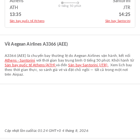
Athens
Santorini
0 tiếng 50 phút
ATH
JTR
13:35
14:25
Sân bay quốc tế Athens
Sân bay Santorini
Về Aegean Airlines A3366 (AEE)
A3366
(
AEE
) là chuyến bay thường lệ do
Aegean Airlines
vận hành, kết nối
Athens - Santorini
với thời gian bay trung bình
0 tiếng 50 phút
. Khởi hành từ
Sân bay quốc tế Athens (ATH)
và đến
Sân bay Santorini (JTR)
. Xem lịch bay
theo thời gian thực, so sánh giá vé và đặt chỗ ngồi — tất cả trong một nơi
trên Airpaz.
Cập nhật lần cuối
lúc 01:24 GMT+0 4 tháng 8, 2026