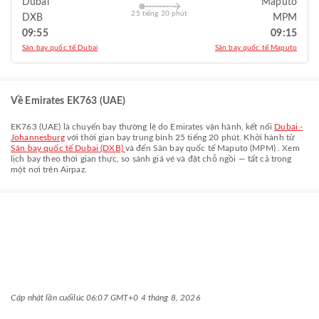
Dubai
Maputo
25 tiếng 20 phút
DXB
MPM
09:55
09:15
Sân bay quốc tế Dubai
Sân bay quốc tế Maputo
Về Emirates EK763 (UAE)
EK763
(
UAE
) là chuyến bay thường lệ do
Emirates
vận hành, kết nối
Dubai -
Johannesburg
với thời gian bay trung bình
25 tiếng 20 phút
. Khởi hành từ
Sân bay quốc tế Dubai (DXB)
và đến
Sân bay quốc tế Maputo (MPM)
. Xem
lịch bay theo thời gian thực, so sánh giá vé và đặt chỗ ngồi — tất cả trong
một nơi trên Airpaz.
Cập nhật lần cuối
lúc 06:07 GMT+0 4 tháng 8, 2026