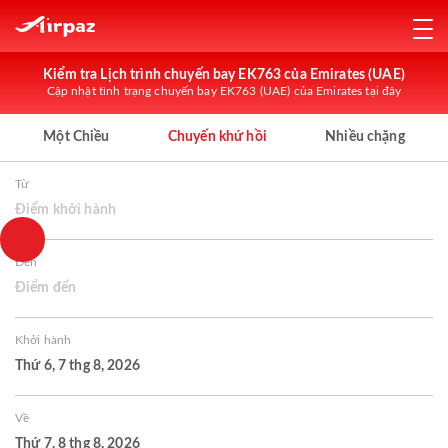
Kiểm tra Lịch trình chuyến bay EK763 của Emirates (UAE)
Cập nhật tình trạng chuyến bay EK763 (UAE) của Emirates tại đây
Một Chiều
Chuyến khứ hồi
Nhiều chặng
Từ
Điểm khởi hành
Đến
Điểm đến
Khởi hành
Thứ 6, 7 thg 8, 2026
Về
Thứ 7, 8 thg 8, 2026