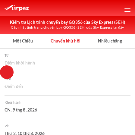
Kiểm tra Lịch trình chuyến bay GQ356 của Sky Express (SEH)
Cập nhật tình trạng chuyến bay GQ356 (SEH) của Sky Express tại đây
Một Chiều
Chuyến khứ hồi
Nhiều chặng
Từ
Điểm khởi hành
Đến
Điểm đến
Khởi hành
CN, 9 thg 8, 2026
Về
Thứ 2, 10 thg 8, 2026