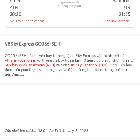
Athens
Santorini
0 tiếng 55 phút
ATH
JTR
20:20
21:15
Sân bay quốc tế Athens
Sân bay Santorini
Về Sky Express GQ356 (SEH)
GQ356
(
SEH
) là chuyến bay thường lệ do
Sky Express
vận hành, kết nối
Athens - Santorini
với thời gian bay trung bình
0 tiếng 55 phút
. Khởi hành từ
Sân bay quốc tế Athens (ATH)
và đến
Sân bay Santorini (JTR)
. Xem lịch bay
theo thời gian thực, so sánh giá vé và đặt chỗ ngồi — tất cả trong một nơi
trên Airpaz.
Cập nhật lần cuối
lúc 08:03 GMT+0 4 tháng 8, 2026