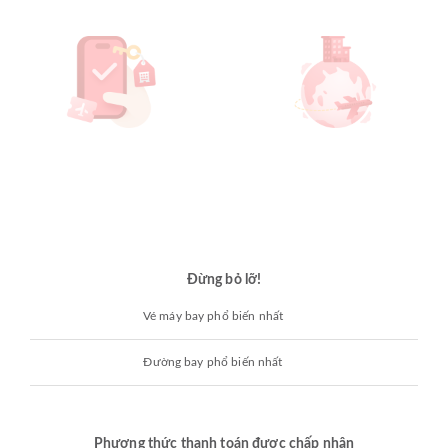
Đừng bỏ lỡ!
Vé máy bay phổ biến nhất
Đường bay phổ biến nhất
Phương thức thanh toán được chấp nhận