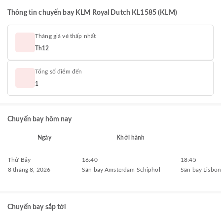
Thông tin chuyến bay KLM Royal Dutch KL1585 (KLM)
Tháng giá vé thấp nhất
Th12
Tổng số điểm đến
1
Chuyến bay hôm nay
Ngày
Khởi hành
Thứ Bảy
16:40
18:45
8 tháng 8, 2026
Sân bay Amsterdam Schiphol
Sân bay Lisbon
Chuyến bay sắp tới