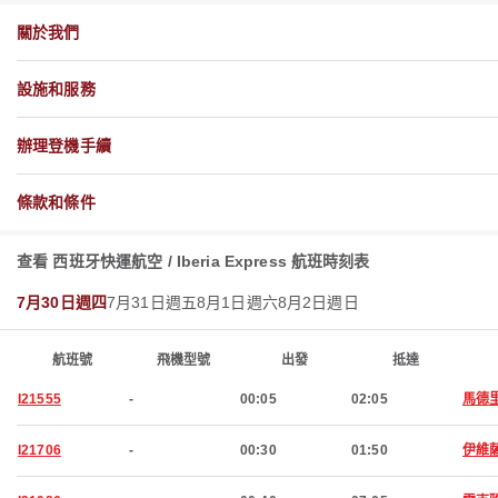
關於我們
設施和服務
辦理登機手續
條款和條件
查看 西班牙快運航空 / Iberia Express 航班時刻表
7月30日週四
7月31日週五
8月1日週六
8月2日週日
航班號
飛機型號
出發
抵達
I21555
-
00:05
02:05
馬德
I21706
-
00:30
01:50
伊維