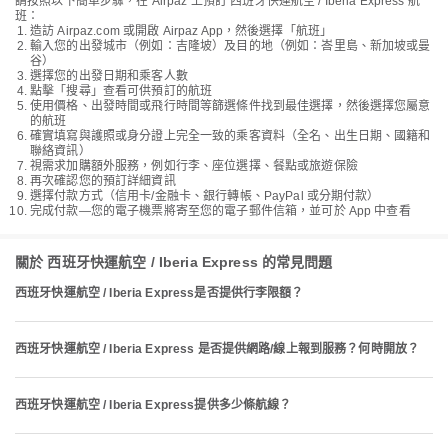
請按照以下簡單步驟，在 Airpaz 上預訂 西班牙快運航空 / Iberia Express 航
班：
造訪 Airpaz.com 或開啟 Airpaz App，然後選擇「航班」
輸入您的出發城市（例如：吉隆坡）及目的地（例如：峇里島、新加坡或曼
谷）
選擇您的出發日期和乘客人數
點擊「搜尋」查看可供預訂的航班
使用價格、出發時間或飛行時間等篩選條件找到最佳選擇，然後選擇您屬意
的航班
確實填寫與護照或身分證上完全一致的乘客資料（全名、出生日期、國籍和
聯絡資訊）
視需求加購額外服務，例如行李、座位選擇、餐點或旅遊保險
再次確認您的預訂詳細資訊
選擇付款方式（信用卡/金融卡、銀行轉帳、PayPal 或分期付款）
完成付款—您的電子機票將寄至您的電子郵件信箱，並可於 App 中查看
關於 西班牙快運航空 / Iberia Express 的常見問題
西班牙快運航空 / Iberia Express是否提供行李限額？
西班牙快運航空 / Iberia Express 是否提供網路/線上報到服務？何時開放？
西班牙快運航空 / Iberia Express提供多少條航線？