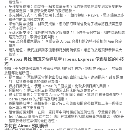
遊保險。
多種艙等選擇： 想要多一點奢華享受嗎？我們提供從經濟艙到頭等艙的多
種艙等選擇，讓您享受更尊榮的飛行體驗。
多元付款方式： 可選擇信用卡/簽帳卡、銀行轉帳、PayPal、電子錢包及多
種熱門的本地付款方式。
順暢的開票流程： 付款完成後，您的預訂確認信及電子機票將直接寄至您
的電子郵件信箱。
全球客服支援： 我們的多語系客服團隊 24 小時全天候待命，隨時協助您處
理更改預訂、取消或任何疑問。
App 及會員獨家優惠： 享受專為 Airpaz 會員打造的特別折扣與 App 限定
優惠。
絕對超值： 我們提供獨家優惠和特別促銷價格，讓您的旅遊預算發揮最大
價值。
在 Airpaz 尋找 西班牙快運航空 / Iberia Express 便宜航班的小技
巧
想省下更多旅遊預算嗎？遵循這些聰明的預訂技巧，讓您在 Airpaz 上的每趟
旅程都物超所值：
提早預訂： 票價通常會隨著出發日期的臨近而上漲。建議提前 4 到 8 週預
訂，以獲得最優惠的價格與票價。
保持日期彈性： 使用 Airpaz 的日曆視圖，比較多個日期的票價。
週間飛行： 週二和週三的票價通常比週末的航班更便宜。
尋找促銷優惠： 定期查看 Airpaz 的 頁面和 頁面，獲取 西班牙快運航空 /
Iberia Express 的折扣碼及限時優惠。
避開旅遊旺季： 學校假期、國定假日和節慶期間會帶動票價上漲—選擇淡
季出遊以省下更多費用。
組合預訂更划算： 在同一筆訂單中同時預訂航班與住宿，享受更多折扣。
使用 Airpaz 應用程式付款： 應用程式獨家折扣碼和會員專屬優惠，通常是
獲取較低航班票價的最佳途徑。
如何在 Airpaz 預訂航班