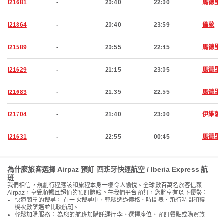
I21681
-
20:40
22:00
馬德
I21864
-
20:40
23:59
倫敦
I21589
-
20:55
22:45
馬德
I21629
-
21:15
23:05
馬德
I21683
-
21:35
22:55
馬德
I21704
-
21:40
23:00
伊維
I21631
-
22:55
00:45
馬德
為什麼旅客選擇 Airpaz 預訂 西班牙快運航空 / Iberia Express 航
班
我們相信，規劃行程應該和旅程本身一樣令人愉悅。全球數百萬名旅客信賴
Airpaz，享受順暢且超值的預訂體驗。在我們平台預訂，您將享有以下優勢：
快速簡單的搜尋： 在一次搜尋中，輕鬆透過價格、時間表、飛行時間和轉
機次數篩選並比較航班。
輕鬆加購服務： 為您的航班加購託運行李、選擇座位、預訂餐點或購買旅