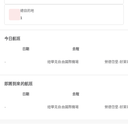
總目的地
1
今日航班
日期
去程
-
紐華克自由國際機場
勞德岱堡-好萊
即將到來的航班
日期
去程
-
紐華克自由國際機場
勞德岱堡-好萊