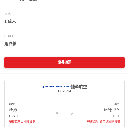
乘客
1 成人
Class
經濟艙
搜尋機票
捷藍航空
B62549
出發
抵達
紐約
羅德岱堡
EWR
FLL
紐華克自由國際機場
勞德岱堡-好萊塢國際機場