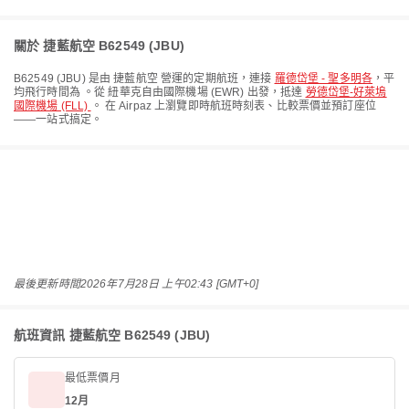
關於 捷藍航空 B62549 (JBU)
B62549
(
JBU
) 是由
捷藍航空
營運的定期航班，連接
羅德岱堡 - 聖多明各
，平
均飛行時間為
。從
紐華克自由國際機場 (EWR)
出發，抵達
勞德岱堡-好萊塢
國際機場 (FLL)
。 在 Airpaz 上瀏覽即時航班時刻表、比較票價並預訂座位
——一站式搞定。
最後更新時間
2026年7月28日 上午02:43 [GMT+0]
航班資訊 捷藍航空 B62549 (JBU)
最低票價月
12月