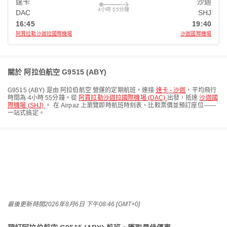
達卡
沙迦
4小時 55分鐘
DAC
SHJ
16:45
19:40
阿賈拉勒沙迦拉國際機場
沙迦國際機場
關於 阿拉伯航空 G9515 (ABY)
G9515
(
ABY
) 是由
阿拉伯航空
營運的定期航班，連接
達卡 - 沙迦
，平均飛行
時間為
4小時 55分鐘
。從
阿賈拉勒沙迦拉國際機場 (DAC)
出發，抵達
沙迦國
際機場 (SHJ)
。 在 Airpaz 上瀏覽即時航班時刻表、比較票價並預訂座位——
一站式搞定。
最後更新時間
2026年8月6日 下午08:46 [GMT+0]