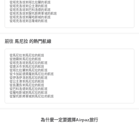
從塔克洛班到塔比拉蘭的航班
從塔克洛班到公主港的航班
從塔克洛班到巴科洛德的航班
從塔克洛班到聖托斯將軍城的航班
從塔克洛班到羅哈斯城的航班
從塔克洛班到吉隆坡的航班
前往 馬尼拉 的熱門航線
從馬尼拉到馬尼拉的航班
從宿霧到馬尼拉的航班
從塔克洛班到馬尼拉的航班
從達沃市到馬尼拉的航班
從塔比拉蘭到馬尼拉的航班
從卡加延德奧羅到馬尼拉的航班
從伊洛伊洛到馬尼拉的航班
從公主港到馬尼拉的航班
從長灘島到馬尼拉的航班
從巴科洛德到馬尼拉的航班
從羅哈斯城到馬尼拉的航班
從聖托斯將軍城到馬尼拉的航班
為什麼一定要選擇Airpaz旅行