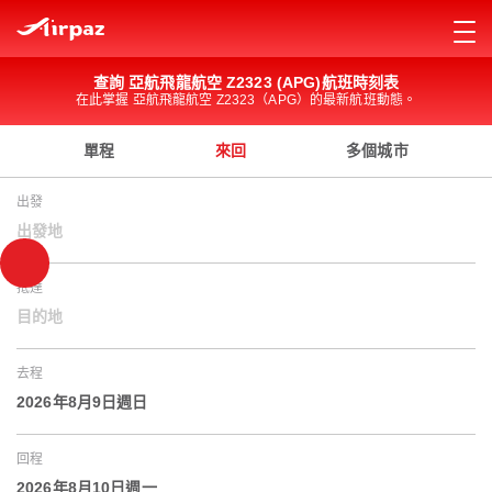
查詢 亞航飛龍航空 Z2323 (APG)航班時刻表
在此掌握 亞航飛龍航空 Z2323（APG）的最新航班動態。
單程
來回
多個城市
出發
出發地
抵達
目的地
去程
2026年8月9日週日
回程
2026年8月10日週一