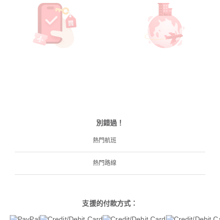
別錯過！
熱門航班
熱門路線
支援的付款方式：