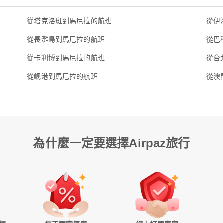
從塔克洛班到馬尼拉的航班
從伊
從長灘島到馬尼拉的航班
從巴
從卡利博到馬尼拉的航班
從台
從岘港到馬尼拉的航班
從澳
為什麼一定要選擇Airpaz旅行