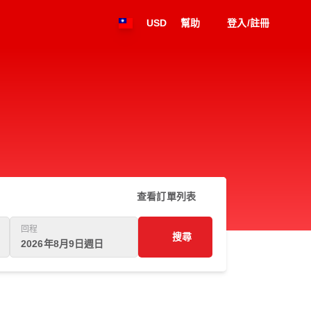
USD
幫助
登入/註冊
查看訂單列表
回程
搜尋
2026年8月9日週日