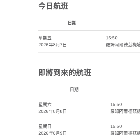
今日航班
日期
星期五
15:50
2026年8月7日
羅姆阿爾德茲機
即將到來的航班
日期
星期六
15:50
2026年8月8日
羅姆阿爾德茲
星期日
15:50
2026年8月9日
羅姆阿爾德茲