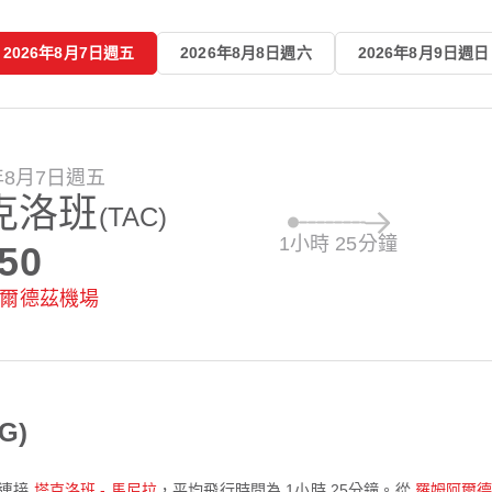
2026年8月7日週五
2026年8月8日週六
2026年8月9日週日
6年8月7日週五
克洛班
(TAC)
1小時 25分鐘
:50
爾德茲機場
G)
，連接
塔克洛班 - 馬尼拉
，平均飛行時間為
1小時 25分鐘
。從
羅姆阿爾德茲