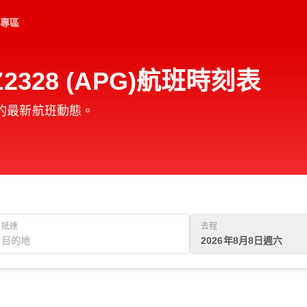
專區
328 (APG)航班時刻表
）的最新航班動態。
抵達
去程
2026年8月8日週六