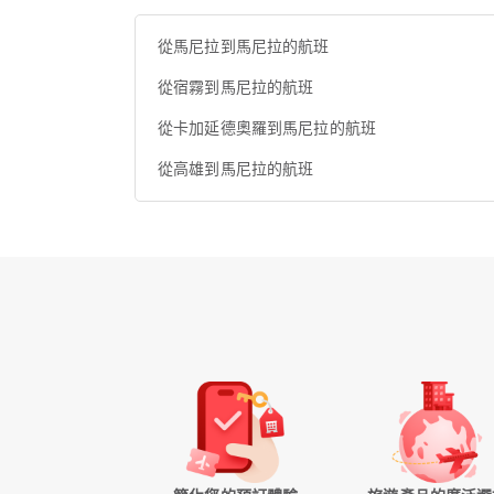
從馬尼拉到馬尼拉的航班
從宿霧到馬尼拉的航班
從卡加延德奧羅到馬尼拉的航班
從高雄到馬尼拉的航班