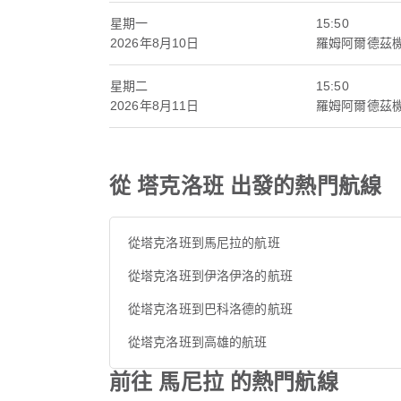
星期一
15:50
2026年8月10日
羅姆阿爾德茲
星期二
15:50
2026年8月11日
羅姆阿爾德茲
從 塔克洛班 出發的熱門航線
從塔克洛班到馬尼拉的航班
從塔克洛班到伊洛伊洛的航班
從塔克洛班到巴科洛德的航班
從塔克洛班到高雄的航班
前往 馬尼拉 的熱門航線