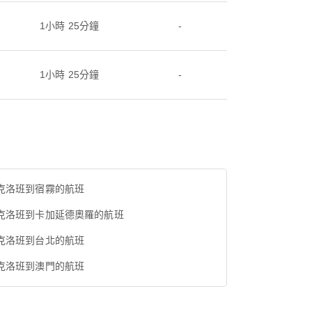
1小時 25分鐘
-
1小時 25分鐘
-
克洛班到宿霧的航班
克洛班到卡加延德奧羅的航班
克洛班到台北的航班
克洛班到澳門的航班