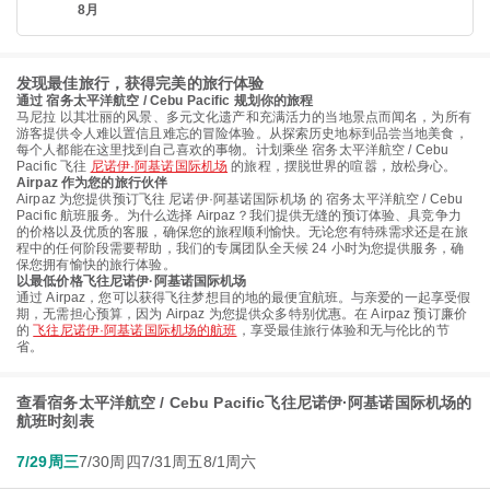
8月
发现最佳旅行，获得完美的旅行体验
通过 宿务太平洋航空 / Cebu Pacific 规划你的旅程
马尼拉 以其壮丽的风景、多元文化遗产和充满活力的当地景点而闻名，为所有
游客提供令人难以置信且难忘的冒险体验。从探索历史地标到品尝当地美食，
每个人都能在这里找到自己喜欢的事物。计划乘坐 宿务太平洋航空 / Cebu
Pacific 飞往
尼诺伊·阿基诺国际机场
的旅程，摆脱世界的喧嚣，放松身心。
Airpaz 作为您的旅行伙伴
Airpaz 为您提供预订飞往 尼诺伊·阿基诺国际机场 的 宿务太平洋航空 / Cebu
Pacific 航班服务。为什么选择 Airpaz？我们提供无缝的预订体验、具竞争力
的价格以及优质的客服，确保您的旅程顺利愉快。无论您有特殊需求还是在旅
程中的任何阶段需要帮助，我们的专属团队全天候 24 小时为您提供服务，确
保您拥有愉快的旅行体验。
以最低价格飞往尼诺伊·阿基诺国际机场
通过 Airpaz，您可以获得飞往梦想目的地的最便宜航班。与亲爱的一起享受假
期，无需担心预算，因为 Airpaz 为您提供众多特别优惠。在 Airpaz 预订廉价
的
飞往尼诺伊·阿基诺国际机场的航班
，享受最佳旅行体验和无与伦比的节
省。
查看宿务太平洋航空 / Cebu Pacific飞往尼诺伊·阿基诺国际机场的
航班时刻表
7/29周三
7/30周四
7/31周五
8/1周六