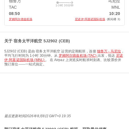
独鲁万
马尼拉
1小时 30分钟
TAC
MNL
08:50
10:20
罗姆阿尔德兹机场
尼诺伊·阿基诺国际机场
(航站楼 3)
关于 宿务太平洋航空 5J2902 (CEB)
5J2902
(
CEB
) 是由
宿务太平洋航空
运营的定期航班，连接
独鲁万 - 马尼拉
，
平均飞行时间为
1小时 30分钟
。从
罗姆阿尔德兹机场 (TAC)
出发，抵达
尼诺
伊·阿基诺国际机场 (MNL)
。 在 Airpaz 上浏览实时航班时刻表、比较票价并
预订座位——一站式搞定。
最后更新时间
2026年8月8日 GMT+0 19:35