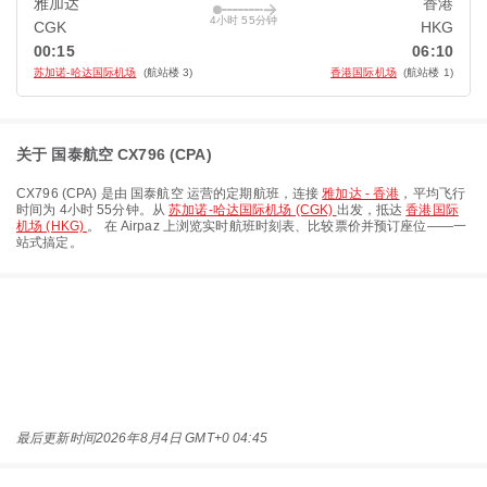
雅加达
香港
4小时 55分钟
CGK
HKG
00:15
06:10
苏加诺-哈达国际机场
(航站楼 3)
香港国际机场
(航站楼 1)
关于 国泰航空 CX796 (CPA)
CX796
(
CPA
) 是由
国泰航空
运营的定期航班，连接
雅加达 - 香港
，平均飞行
时间为
4小时 55分钟
。从
苏加诺-哈达国际机场 (CGK)
出发，抵达
香港国际
机场 (HKG)
。 在 Airpaz 上浏览实时航班时刻表、比较票价并预订座位——一
站式搞定。
最后更新时间
2026年8月4日 GMT+0 04:45