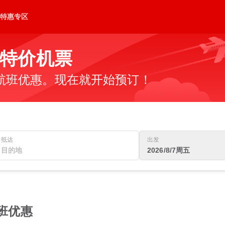
特惠专区
特价机票
航班优惠。现在就开始预订！
抵达
出发
2026/8/7周五
航班优惠