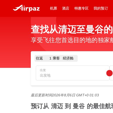
机票
酒店
特惠专区
我的预订
查找从清迈至曼谷的
享受飞往您首选目的地的独家
往返
1 乘客
经济舱
出发
最后更新时间
2026年8月6日 GMT+0 01:03
预订从 清迈 到 曼谷 的最佳