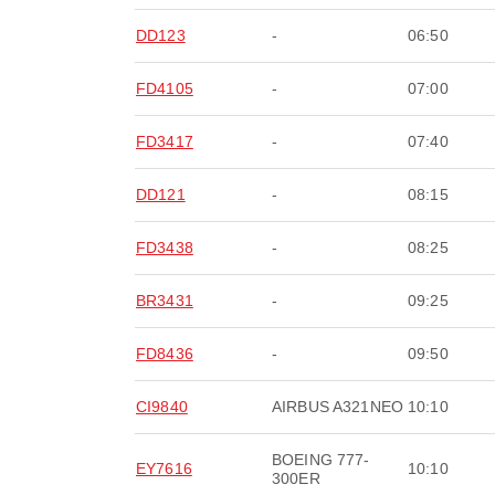
DD123
-
06:50
FD4105
-
07:00
FD3417
-
07:40
DD121
-
08:15
FD3438
-
08:25
BR3431
-
09:25
FD8436
-
09:50
CI9840
AIRBUS A321NEO
10:10
BOEING 777-
EY7616
10:10
300ER