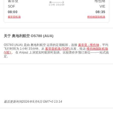
索非亚
维也纳
1小时 35分钟
SOF
VIE
08:00
08:35
索菲亚机场
维也纳国际机场
关于 奧地利航空 OS780 (AUA)
OS780
(
AUA
) 是由
奧地利航空
运营的定期航班，连接
索非亚 - 维也纳
，平均
飞行时间为
1小时 35分钟
。从
索菲亚机场 (SOF)
出发，抵达
维也纳国际机场
(VIE)
。 在 Airpaz 上浏览实时航班时刻表、比较票价并预订座位——一站式搞
定。
最后更新时间
2026年8月4日 GMT+0 13:14