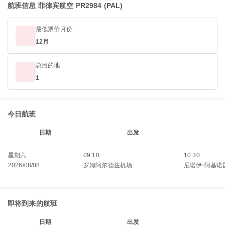
航班信息 菲律宾航空 PR2984 (PAL)
最低票价月份
12月
总目的地
1
今日航班
日期
出发
星期六
09:10
10:30
2026/08/08
罗姆阿尔德兹机场
尼诺伊·阿基诺
即将到来的航班
日期
出发