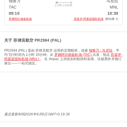
独鲁万
马尼拉
1小时 20分钟
TAC
MNL
09:10
10:30
罗姆阿尔德兹机场
尼诺伊·阿基诺国际机场
(航站楼 2)
关于 菲律宾航空 PR2984 (PAL)
PR2984
(
PAL
) 是由
菲律宾航空
运营的定期航班，连接
独鲁万 - 马尼拉
，平
均飞行时间为
1小时 20分钟
。从
罗姆阿尔德兹机场 (TAC)
出发，抵达
尼诺伊·
阿基诺国际机场 (MNL)
。 在 Airpaz 上浏览实时航班时刻表、比较票价并预订
座位——一站式搞定。
最后更新时间
2026年8月8日 GMT+0 19:36