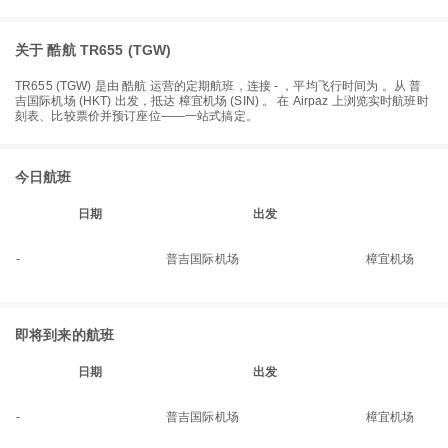
关于 酷航 TR655 (TGW)
TR655
(
TGW
) 是由
酷航
运营的定期航班，连接
-
，平均飞行时间为
。从
普
吉国际机场 (HKT)
出发，抵达
樟宜机场 (SIN)
。 在 Airpaz 上浏览实时航班时
刻表、比较票价并预订座位——一站式搞定。
今日航班
日期
出发
-
普吉国际机场
樟宜机场
即将到来的航班
日期
出发
-
普吉国际机场
樟宜机场