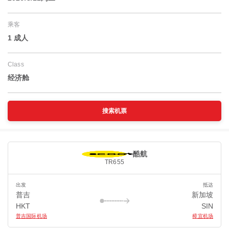
乘客
1 成人
Class
经济舱
搜索机票
酷航
TR655
出发
抵达
普吉
新加坡
HKT
SIN
普吉国际机场
樟宜机场