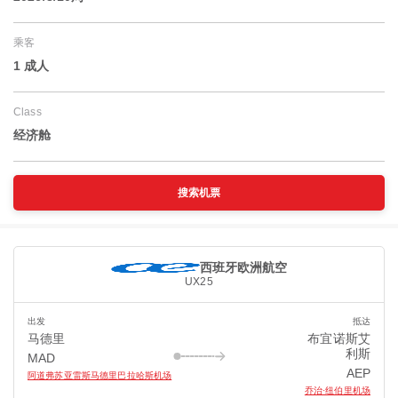
乘客
1 成人
Class
经济舱
搜索机票
西班牙欧洲航空
UX25
出发
抵达
马德里
布宜诺斯艾
利斯
MAD
AEP
阿道弗苏亚雷斯马德里巴拉哈斯机场
乔治·纽伯里机场