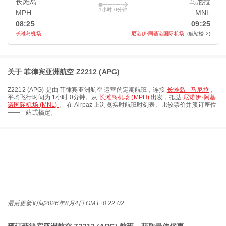
长滩岛
马尼拉
1小时 0分钟
MPH
MNL
08:25
09:25
长滩岛机场
尼诺伊·阿基诺国际机场
(航站楼 2)
关于 菲律宾亚洲航空 Z2212 (APG)
Z2212
(
APG
) 是由
菲律宾亚洲航空
运营的定期航班，连接
长滩岛 - 马尼拉
，
平均飞行时间为
1小时 0分钟
。从
长滩岛机场 (MPH)
出发，抵达
尼诺伊·阿基
诺国际机场 (MNL)
。 在 Airpaz 上浏览实时航班时刻表、比较票价并预订座位
——一站式搞定。
最后更新时间
2026年8月4日 GMT+0 22:02