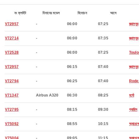
নং ফ্লাইট
বিমানের মডেল
বিমোচন
আসে
V72957
-
06:00
07:25
স্ত্রাসবুর
V72714
-
06:00
07:35
স্ত্রাসবুর
V72528
-
06:00
07:25
Toul
V72957
-
06:15
07:40
স্ত্রাসবুর
V72794
-
06:25
07:40
Rode
V71347
Airbus A320
06:30
08:25
বর্দো
V72795
-
08:15
09:30
প্যারিস
V75092
-
08:55
10:15
অ্যাথেন্স
V75004
-
09:05
11:15
অ্যাথেন্স