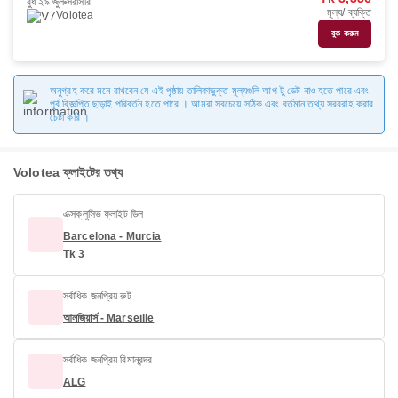
বুধ ২৯ জুল
সরাসরি
মূল্য/ ব্যক্তি
Volotea
বুক করুন
অনুগ্রহ করে মনে রাখবেন যে এই পৃষ্ঠায় তালিকাভুক্ত মূল্যগুলি আপ টু ডেট নাও হতে পারে এবং
পূর্ব বিজ্ঞপ্তি ছাড়াই পরিবর্তন হতে পারে । আমরা সবচেয়ে সঠিক এবং বর্তমান তথ্য সরবরাহ করার
চেষ্টা করি ।
Volotea ফ্লাইটের তথ্য
এক্সক্লুসিভ ফ্লাইট ডিল
Barcelona - Murcia
Tk 3
সর্বাধিক জনপ্রিয় রুট
আলজিয়ার্স - Marseille
সর্বাধিক জনপ্রিয় বিমানবন্দর
ALG