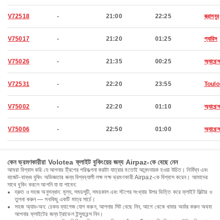
V72518
-
21:00
22:25
স্ত্রাসবুর
V75017
-
21:20
01:25
প্যারিস
V75026
-
21:35
00:25
অ্যাথেন্স
V72531
-
22:20
23:55
Toul
V75002
-
22:20
01:10
অ্যাথেন্স
V75006
-
22:50
01:00
অ্যাথেন্স
কেন ভ্রমণকারীরা Volotea ফ্লাইট বুকিংয়ের জন্য Airpaz-কে বেছে নেন
আমরা বিশ্বাস করি যে আপনার ট্রিপের পরিকল্পনা করাটা যাত্রার মতোই আনন্দদায়ক হওয়া উচিত। নির্বিঘ্ন এবং
বাজেট-বান্ধব বুকিং অভিজ্ঞতার জন্য বিশ্বব্যাপী লক্ষ লক্ষ ভ্রমণকারী Airpaz-কে বিশ্বাস করেন। আমাদের
সাথে বুকিং করলে আপনি যা যা পাবেন:
দ্রুত ও সহজ অনুসন্ধান: মূল্য, সময়সূচী, সময়কাল এবং স্টপের সংখ্যার উপর ভিত্তি করে ফ্লাইট ফিল্টার ও
তুলনা করুন — সবকিছু একটি মাত্র সার্চে।
সহজ অ্যাড-অন: চেকড ব্যাগেজ যোগ করুন, আপনার সিট বেছে নিন, আগে থেকে খাবার অর্ডার করুন অথবা
আপনার ফ্লাইটের জন্য ট্রাভেল ইন্স্যুরেন্স নিন।