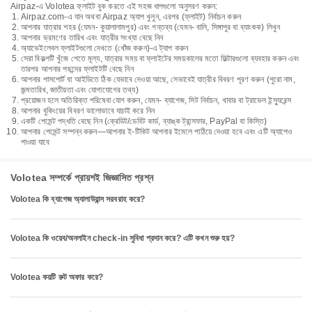
Airpaz-এ Volotea ফ্লাইট বুক করতে এই সহজ ধাপগুলো অনুসরণ করুন:
Airpaz.com-এ যান অথবা Airpaz অ্যাপ খুলুন, এরপর (ফ্লাইট) নির্বাচন করুন
আপনার যাত্রার শহর (যেমন- কুয়ালালামপুর) এবং গন্তব্য (যেমন- বালি, সিঙ্গাপুর বা ব্যাংকক) লিখুন
আপনার ভ্রমণের তারিখ এবং যাত্রীর সংখ্যা বেছে নিন
অ্যাভেইলেবল ফ্লাইটগুলো দেখতে (খোঁজ করুন)-এ ট্যাপ করুন
সেরা বিকল্পটি খুঁজে পেতে মূল্য, যাত্রার সময় বা ফ্লাইটের সময়কালের মতো ফিল্টারগুলো ব্যবহার করুন এবং
তারপর আপনার পছন্দের ফ্লাইটটি বেছে নিন
আপনার পাসপোর্ট বা আইডিতে ঠিক যেভাবে দেওয়া আছে, সেভাবেই যাত্রীর বিবরণ পূরণ করুন (পুরো নাম,
জন্মতারিখ, জাতীয়তা এবং যোগাযোগের তথ্য)
প্রয়োজন হলে অতিরিক্ত পরিষেবা যোগ করুন, যেমন- ব্যাগেজ, সিট নির্বাচন, খাবার বা ট্রাভেল ইন্স্যুরেন্স
আপনার বুকিংয়ের বিবরণ ভালোভাবে যাচাই করে নিন
একটি পেমেন্ট পদ্ধতি বেছে নিন (ক্রেডিট/ডেবিট কার্ড, ব্যাঙ্ক ট্রান্সফার, PayPal বা কিস্তি)
আপনার পেমেন্ট সম্পন্ন করুন—আপনার ই-টিকিট আপনার ইমেলে পাঠিয়ে দেওয়া হবে এবং এটি অ্যাপেও
পাওয়া যাবে
Volotea সম্পর্কে প্রায়শই জিজ্ঞাসিত প্রশ্ন
Volotea কি ব্যাগেজ অ্যালাউয়ান্স সরবরাহ করে?
Volotea কি ওয়েব/অনলাইন check-in সুবিধা প্রদান করে? এটি কখন শুরু হয়?
Volotea কয়টি রুট অফার করে?