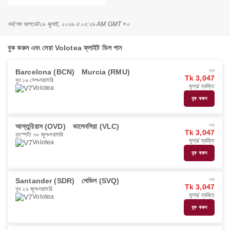
সর্বশেষ আপডেট
২৯ জুলাই, ২০২৬ এ ০৫:২৯ AM GMT +০
বুক করুন এবং সেরা Volotea ফ্লাইট ডিল পান
Barcelona (BCN)
Murcia (RMU)
শুরু
Tk 3,047
বুধ ১৬ সেপ
সরাসরি
মূল্য/ ব্যক্তি
Volotea
বুক করুন
আস্তুরিয়াস (OVD)
ভালেনসিয়া (VLC)
শুরু
Tk 3,047
বৃহস্পতি ৩০ জুল
সরাসরি
মূল্য/ ব্যক্তি
Volotea
বুক করুন
Santander (SDR)
সেভিল (SVQ)
শুরু
Tk 3,047
বুধ ২৯ জুল
সরাসরি
মূল্য/ ব্যক্তি
Volotea
বুক করুন