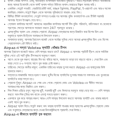
ক্লাস ফেয়ার অপশন: একটু অতিরিক্ত বিলাসবহুল অভিজ্ঞতা খুঁজছেন? আরও প্রিমিয়াম ফ্লাইট অভিজ্ঞতার
জন্য আমরা ইকোনমি থেকে ফার্স্ট ক্লাস পর্যন্ত বিভিন্ন ক্লাস ফেয়ারের বিকল্প অফার করি।
একাধিক পেমেন্ট পদ্ধতি: ক্রেডিট/ডেবিট কার্ড, ব্যাঙ্ক ট্রান্সফার, PayPal, ই-ওয়ালেট এবং আরও অনেক
জনপ্রিয় লোকাল পেমেন্ট বিকল্প থেকে আপনার সুবিধামতো মাধ্যম বেছে নিন।
নির্বিঘ্ন টিকিট কনফার্মেশন: পেমেন্ট সম্পন্ন হওয়ার পর আপনার বুকিং কনফার্মেশন এবং টিকিট সরাসরি
আপনার ইমেল ইনবক্সে পেয়ে যান।
গ্লোবাল কাস্টমার সাপোর্ট: আমাদের বহুভাষিক কাস্টমার সাপোর্ট টিম বুকিং পরিবর্তন, বাতিলকরণ বা যেকোনো
প্রশ্নের ক্ষেত্রে আপনাকে সহায়তা করতে 24/7 প্রস্তুত রয়েছে।
এক্সক্লুসিভ অ্যাপ এবং মেম্বার প্রোমো: Airpaz মেম্বারদের জন্য ডিজাইন করা বিশেষ ডিল এবং
শুধুমাত্র অ্যাপ-ভিত্তিক অফারগুলো উপভোগ করুন।
অসামান্য ভ্যালু: আপনার ট্রাভেল বাজেট থেকে সর্বোচ্চ সুবিধা পেতে আমরা এক্সক্লুসিভ ডিল এবং বিশেষ
প্রোমোশনাল রেট নিশ্চিত করি।
Airpaz-এ সস্তা Volotea ফ্লাইট খোঁজার টিপস
আপনার ট্রাভেল বাজেটে আরও বেশি সাশ্রয় করতে চান? Airpaz-এ আপনার প্রতিটি ট্রিপ থেকে সর্বাধিক
সুবিধা পেতে এই স্মার্ট বুকিং টিপসগুলো অনুসরণ করুন:
আগে থেকে বুক করুন: যাত্রার দিন যত ঘনিয়ে আসে, সাধারণত ভাড়া তত বাড়তে থাকে। সেরা ডিল এবং
ভাড়া পেতে ৪-৮ সপ্তাহ আগে বুক করার চেষ্টা করুন।
তারিখের ক্ষেত্রে নমনীয় থাকুন: একাধিক তারিখের ভাড়ার তুলনা করতে Airpaz-এর ক্যালেন্ডার ভিউ
ব্যবহার করুন।
সপ্তাহের মাঝামাঝি সময়ে ভ্রমণ করুন: ছুটির দিনের ফ্লাইটের তুলনায় সাধারণত মঙ্গলবার এবং বুধবারের
ফ্লাইটের ভাড়া সস্তা হয়।
প্রোমো খুঁজুন: Airpaz-এর পেজ এবং পেজে প্রোমো কোড এবং Volotea-এর সীমিত সময়ের
অফারগুলোর জন্য নিয়মিত চেক করুন।
পিক সিজন এড়িয়ে চলুন: স্কুলের ছুটি, সরকারি ছুটি এবং উৎসবের মরসুমে ভাড়া বেড়ে যায় — বেশি সাশ্রয়
করতে অফ-পিক (ভিড় কম থাকে এমন) সময়ে ভ্রমণ করুন।
একসাথে বুক করে সাশ্রয় করুন: আরও বেশি সাশ্রয় উপভোগ করতে আপনার ফ্লাইট এবং থাকার জায়গা
একই সাথে বুক করুন।
Airpaz অ্যাপ দিয়ে পেমেন্ট করুন: কম ভাড়ায় ফ্লাইট পাওয়ার জন্য অ্যাপের এক্সক্লুসিভ প্রোমো কোড
এবং শুধুমাত্র মেম্বারদের জন্য দেওয়া ডিসকাউন্টগুলো প্রায়শই সেরা উপায়।
Airpaz-এ কীভাবে ফ্লাইট বুক করবেন