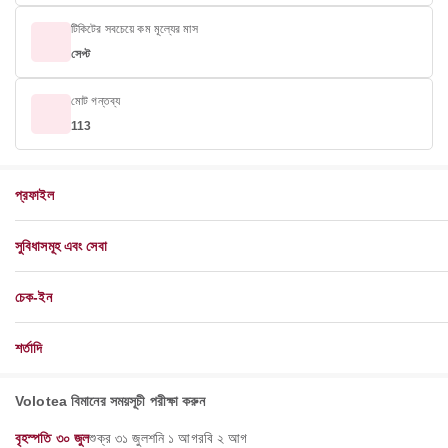
টিকিটের সবচেয়ে কম মূল্যের মাস
সেপ্ট
মোট গন্তব্য
113
প্রফাইল
সুবিধাসমূহ এবং সেবা
চেক-ইন
শর্তাদি
Volotea বিমানের সময়সূচী পরীক্ষা করুন
বৃহস্পতি ৩০ জুল
শুক্র ৩১ জুল
শনি ১ আগ
রবি ২ আগ