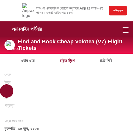
অসংখ্য এক্সক্লুসিভ প্রোমো শুধুমাত্র Airpaz অ্যাপ-এই
ডাউনলোড
পাবেন। এখনই ডাউনলোড করুন!
এয়ারলাইন পার্টনার
Find and Book Cheap Volotea (V7) Flight
Tickets
ওয়ান ওয়ে
রাউন্ড ট্রিপ
মাল্টি সিটি
থেকে
উৎস
তে
গন্তব্য
যাত্রা শুরুর সময়
বৃহস্পতি, ৩০ জুল, ২০২৬