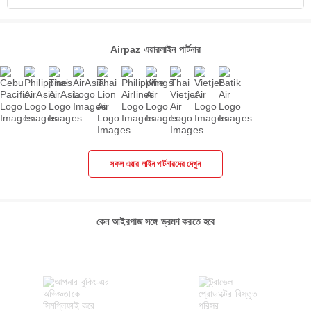
Airpaz এয়ারলাইন পার্টনার
সকল এয়ার লাইন পার্টনারদের দেখুন
কেন আইরপাজ সঙ্গে ভ্রমণ করতে হবে