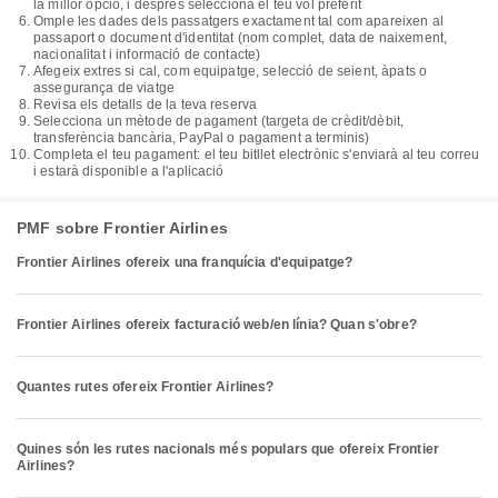
la millor opció, i després selecciona el teu vol preferit
Omple les dades dels passatgers exactament tal com apareixen al
passaport o document d'identitat (nom complet, data de naixement,
nacionalitat i informació de contacte)
Afegeix extres si cal, com equipatge, selecció de seient, àpats o
assegurança de viatge
Revisa els detalls de la teva reserva
Selecciona un mètode de pagament (targeta de crèdit/dèbit,
transferència bancària, PayPal o pagament a terminis)
Completa el teu pagament: el teu bitllet electrònic s'enviarà al teu correu
i estarà disponible a l'aplicació
PMF sobre Frontier Airlines
Frontier Airlines ofereix una franquícia d'equipatge?
Frontier Airlines ofereix facturació web/en línia? Quan s'obre?
Quantes rutes ofereix Frontier Airlines?
Quines són les rutes nacionals més populars que ofereix Frontier
Airlines?