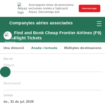
Aconsegueix tones de promocions
exclusives només a l'aplicació
descarregar
Airpaz. Descarrega ara!
Companyies aèries associades
Find and Book Cheap Frontier Airlines (F9)
Flight Tickets
Una direcció
Anada i tornada
Múltiples destinacions
Des de
Origen
A
Destinació
Sortida
dv., 31 de jul. 2026