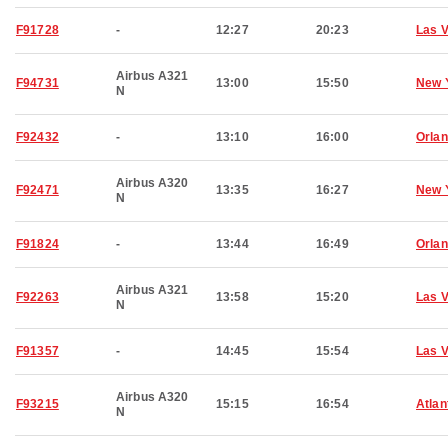
F91728
-
12:27
20:23
Las 
Airbus A321
F94731
13:00
15:50
New 
N
F92432
-
13:10
16:00
Orla
Airbus A320
F92471
13:35
16:27
New 
N
F91824
-
13:44
16:49
Orla
Airbus A321
F92263
13:58
15:20
Las 
N
F91357
-
14:45
15:54
Las 
Airbus A320
F93215
15:15
16:54
Atlan
N