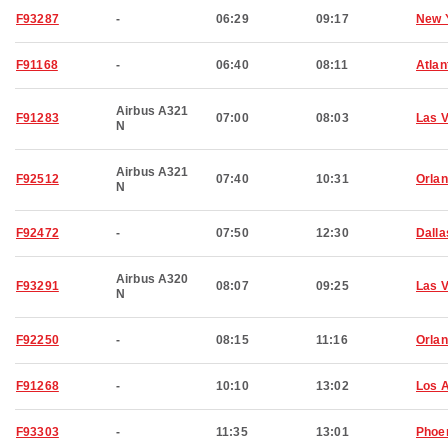
F93287
-
06:29
09:17
New 
F91168
-
06:40
08:11
Atlan
Airbus A321
F91283
07:00
08:03
Las 
N
Airbus A321
F92512
07:40
10:31
Orla
N
F92472
-
07:50
12:30
Dalla
Airbus A320
F93291
08:07
09:25
Las 
N
F92250
-
08:15
11:16
Orla
F91268
-
10:10
13:02
Los 
F93303
-
11:35
13:01
Phoe