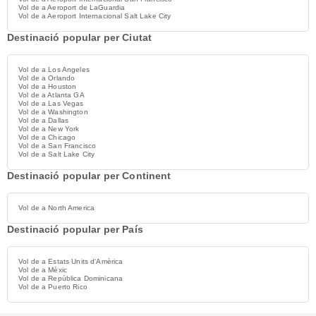
Vol de a Aeroport de LaGuardia
Vol de a Aeroport Internacional Salt Lake City
Destinació popular per Ciutat
Vol de a Los Angeles
Vol de a Orlando
Vol de a Houston
Vol de a Atlanta GA
Vol de a Las Vegas
Vol de a Washington
Vol de a Dallas
Vol de a New York
Vol de a Chicago
Vol de a San Francisco
Vol de a Salt Lake City
Destinació popular per Continent
Vol de a North America
Destinació popular per País
Vol de a Estats Units d'Amèrica
Vol de a Mèxic
Vol de a República Dominicana
Vol de a Puerto Rico