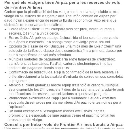
Per què els viatgers trien Airpaz per a les reserves de vols
de Frontier Airlines
Creiem que la planificació del teu viatge ha de ser tan agradable com el
viatge en si. Milions de viatgers d'arreu del món confien en Airpaz per
gaudir d'una experiència de reserva fluida i econòmica. Això és el que
obtindràs en reservar amb nosaltres:
Cerca ràpida i fàcil: Filtra i compara vols per preu, horari, durada i
escales, tot en una única cerca.
Extres fàcils: Afegeix equipatge facturat, tria el teu seient, reserva els
teus àpats o contracta una assegurança de viatge per al teu vol.
Opcions de classe de vol: Busques una mica més de luxe? Oferim una
selecció de tarifes de classe des d'econòmica fins a primera classe per
a una experiència de vol més prèmium.
Múltiples mètodes de pagament: Tria entre targetes de crèdit/dèbit,
transferències bancàries, PayPal, carteres electròniques i moltes
opcions de pagament locals populars.
Confirmació de bitllet fluida: Rep la confirmació de la teva reserva i el
bitllet directament a la teva safata d'entrada de correu un cop completat
el pagament.
Atenció al client global: El nostre equip d'atenció al client multilingüe
està disponible les 24 hores, els 7 dies de la setmana per ajudar-te amb
modificacions de reserva, cancel·lacions o qualsevol pregunta.
Promocions exclusives de l'app i per a membres: Gaudeix d'ofertes
especials dissenyades per als membres d'Airpaz i ofertes només per a
l'aplicació.
Un valor excepcional: Assegurem ofertes exclusives i tarifes
promocionals especials perquè puguis treure el màxim profit al teu
pressupost de viatge.
Consells per trobar vols de Frontier Airlines barats a Airpaz