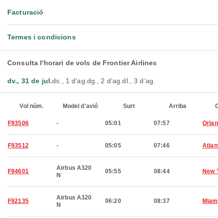
Facturació
Termes i condicions
Consulta l'horari de vols de Frontier Airlines
dv., 31 de jul.
ds., 1 d’ag.
dg., 2 d’ag.
dl., 3 d’ag.
Vol núm.
Model d'avió
Surt
Arriba
C
F93506
-
05:01
07:57
Orla
F93512
-
05:05
07:46
Atlan
Airbus A320
F94601
05:55
08:44
New 
N
Airbus A320
F92135
06:20
08:37
Miam
N