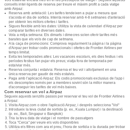
Vols estalviar encara més en el teu pressupost de viatge? Segueix aquests
consells intel·ligents de reserva per treure el màxim profit a cada viatge
amb Airpaz:
Reserva amb antelació: Les tarifes tendeixen a pujar a mesura que
s'acosta el dia de sortida. Intenta reservar amb 4-8 setmanes d'antelació
per obtenir les millors ofertes i tarifes.
Sigues flexible amb les dates: Utilitza la vista de calendari d'Airpaz per
comparar tarifes en diverses dates.
Vola a mitja setmana: Els dimarts i dimecres solen oferir tarifes més
barates que els vols de cap de setmana.
A la caça de promocions: Comprova regularment la pàgina i la pàgina
d'Airpaz per trobar codis promocionals i ofertes de Frontier Airlines per
temps limitat.
Evita les temporades altes: Les vacances escolars, els dies festius i els
períodes festius fan pujar els preus; viatja fora de temporada per
estalviar més.
Reserva conjunta i estalvia: Reserva el teu vol i allotjament en una
única reserva per gaudir de més estalvis.
Paga amb l'aplicació Airpaz: Els codis promocionals exclusius de l'app i
els descomptes només per a membres sovint són la millor manera
d'aconseguir les tarifes de vol més baixes.
Com reservar un vol a Airpaz
Segueix aquests senzills passos per reservar el teu vol de Frontier Airlines
a Airpaz:
Visita Airpaz.com o obre l'aplicació Airpaz, i després selecciona "Vol"
Introdueix la teva ciutat de sortida (p. ex., Kuala Lumpur) i la destinació
(p. ex., Bali, Singapur o Bangkok)
Tria la teva data de viatge i el nombre de passatgers
Toca "Cerca" per veure els vols disponibles
Utilitza els filtres com ara el preu, l'hora de sortida o la durada per trobar