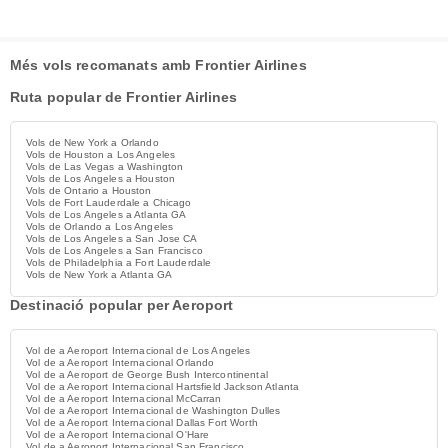
Més vols recomanats amb Frontier Airlines
Ruta popular de Frontier Airlines
Vols de New York a Orlando
Vols de Houston a Los Angeles
Vols de Las Vegas a Washington
Vols de Los Angeles a Houston
Vols de Ontario a Houston
Vols de Fort Lauderdale a Chicago
Vols de Los Angeles a Atlanta GA
Vols de Orlando a Los Angeles
Vols de Los Angeles a San Jose CA
Vols de Los Angeles a San Francisco
Vols de Philadelphia a Fort Lauderdale
Vols de New York a Atlanta GA
Destinació popular per Aeroport
Vol de a Aeroport Internacional de Los Angeles
Vol de a Aeroport Internacional Orlando
Vol de a Aeroport de George Bush Intercontinental
Vol de a Aeroport Internacional Hartsfield Jackson Atlanta
Vol de a Aeroport Internacional McCarran
Vol de a Aeroport Internacional de Washington Dulles
Vol de a Aeroport Internacional Dallas Fort Worth
Vol de a Aeroport Internacional O'Hare
Vol de a Aeroport Internacional San Francisco