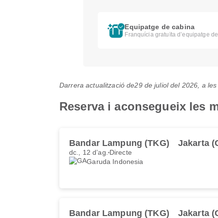
Equipatge de cabina
Franquícia gratuïta d’equipatge d
Darrera actualització de
29 de juliol del 2026, a l
Reserva i aconsegueix les m
Bandar Lampung (TKG)
Jakarta 
dc., 12 d’ag.
Directe
Garuda Indonesia
Bandar Lampung (TKG)
Jakarta 