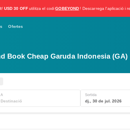
t!
USD 30 OFF
utilitza el codi
GOBEYOND
! Descarrega l'aplicació i re
s
Ofertes
nd Book Cheap Garuda Indonesia (GA) F
A
Sortida
dj., 30 de jul. 2026