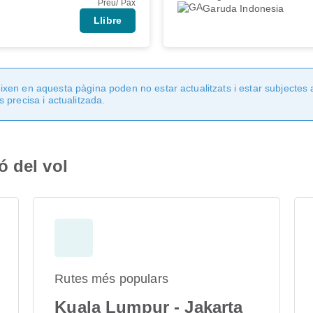
Preu/ Pax
Garuda Indonesia
Llibre
en en aquesta pàgina poden no estar actualitzats i estar subjectes 
 precisa i actualitzada.
ó del vol
Rutes més populars
Kuala Lumpur - Jakarta