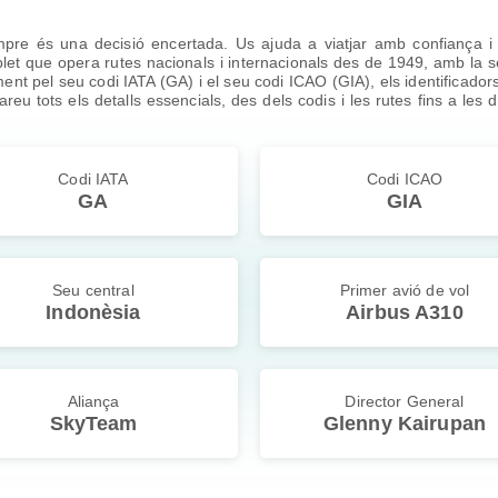
mpre és una decisió encertada. Us ajuda a viatjar amb confiança 
et que opera rutes nacionals i internacionals des de 1949, amb la se
ent pel seu codi IATA (GA) i el seu codi ICAO (GIA), els identificadors
reu tots els detalls essencials, des dels codis i les rutes fins a les 
Codi IATA
Codi ICAO
GA
GIA
Seu central
Primer avió de vol
Indonèsia
Airbus A310
Aliança
Director General
SkyTeam
Glenny Kairupan