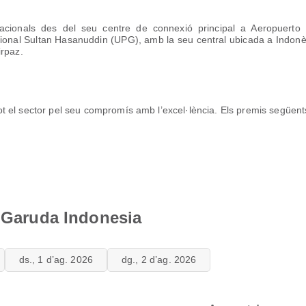
nacionals des del seu centre de connexió principal a Aeropuerto 
ional Sultan Hasanuddin (UPG), amb la seu central ubicada a Indonèsia
irpaz.
 el sector pel seu compromís amb l’excel·lència. Els premis següents
e Garuda Indonesia
ds., 1 d’ag. 2026
dg., 2 d’ag. 2026