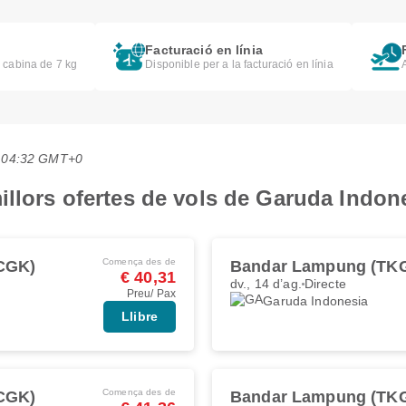
Facturació en línia
e cabina de 7 kg
Disponible per a la facturació en línia
es 04:32 GMT+0
illors ofertes de vols de Garuda Indon
Comença des de
(CGK)
Bandar Lampung (TK
€ 40,31
dv., 14 d’ag.
Directe
Preu/ Pax
Garuda Indonesia
Llibre
Comença des de
(CGK)
Bandar Lampung (TK