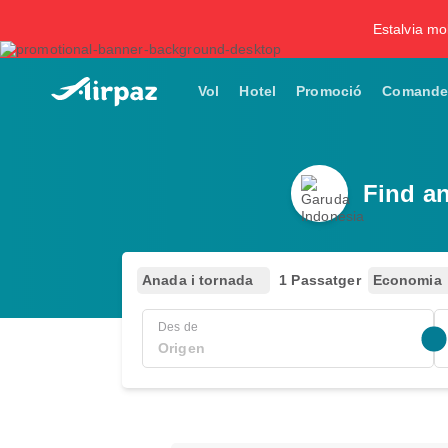
Estalvia mol
Vol
Hotel
Promoció
Comande
Find a
Anada i tornada
1 Passatger
Economia
Des de