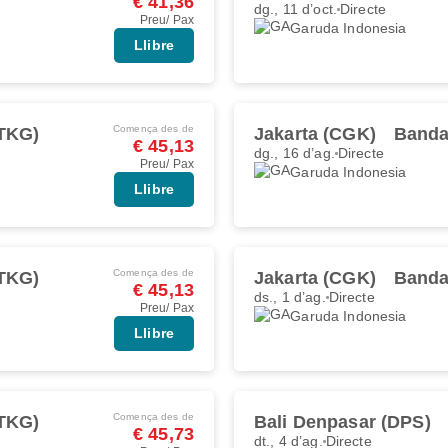
€ 41,36
dg., 11 d’oct.
Directe
Preu/ Pax
Garuda Indonesia
Llibre
Comença des de
TKG)
Jakarta (CGK)
Banda
€ 45,13
dg., 16 d’ag.
Directe
Preu/ Pax
Garuda Indonesia
Llibre
Comença des de
TKG)
Jakarta (CGK)
Banda
€ 45,13
ds., 1 d’ag.
Directe
Preu/ Pax
Garuda Indonesia
Llibre
Comença des de
TKG)
Bali Denpasar (DPS)
€ 45,73
dt., 4 d’ag.
Directe