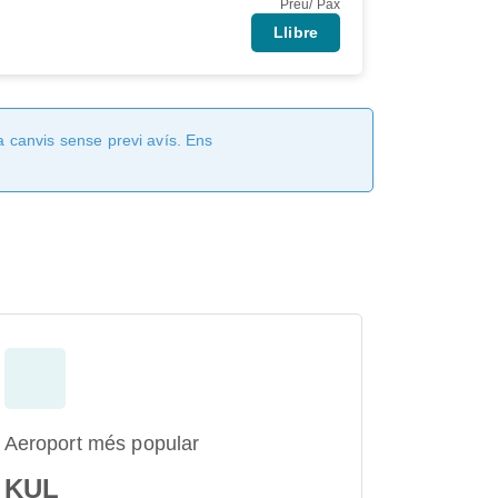
Preu/ Pax
Llibre
a canvis sense previ avís. Ens
Aeroport més popular
KUL