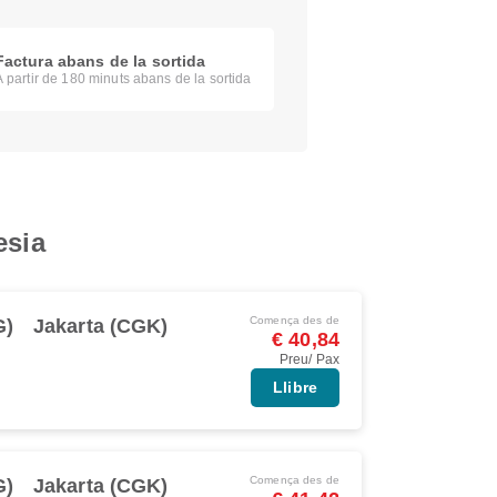
Factura abans de la sortida
A partir de 180 minuts abans de la sortida
esia
Comença des de
G)
Jakarta (CGK)
€ 40,84
Preu/ Pax
Llibre
Comença des de
G)
Jakarta (CGK)