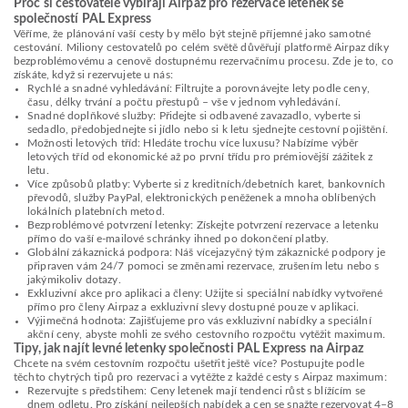
Proč si cestovatelé vybírají Airpaz pro rezervace letenek se
společností PAL Express
Věříme, že plánování vaší cesty by mělo být stejně příjemné jako samotné
cestování. Miliony cestovatelů po celém světě důvěřují platformě Airpaz díky
bezproblémovému a cenově dostupnému rezervačnímu procesu. Zde je to, co
získáte, když si rezervujete u nás:
Rychlé a snadné vyhledávání: Filtrujte a porovnávejte lety podle ceny,
času, délky trvání a počtu přestupů – vše v jednom vyhledávání.
Snadné doplňkové služby: Přidejte si odbavené zavazadlo, vyberte si
sedadlo, předobjednejte si jídlo nebo si k letu sjednejte cestovní pojištění.
Možnosti letových tříd: Hledáte trochu více luxusu? Nabízíme výběr
letových tříd od ekonomické až po první třídu pro prémiovější zážitek z
letu.
Více způsobů platby: Vyberte si z kreditních/debetních karet, bankovních
převodů, služby PayPal, elektronických peněženek a mnoha oblíbených
lokálních platebních metod.
Bezproblémové potvrzení letenky: Získejte potvrzení rezervace a letenku
přímo do vaší e-mailové schránky ihned po dokončení platby.
Globální zákaznická podpora: Náš vícejazyčný tým zákaznické podpory je
připraven vám 24/7 pomoci se změnami rezervace, zrušením letu nebo s
jakýmikoliv dotazy.
Exkluzivní akce pro aplikaci a členy: Užijte si speciální nabídky vytvořené
přímo pro členy Airpaz a exkluzivní slevy dostupné pouze v aplikaci.
Výjimečná hodnota: Zajišťujeme pro vás exkluzivní nabídky a speciální
akční ceny, abyste mohli ze svého cestovního rozpočtu vytěžit maximum.
Tipy, jak najít levné letenky společnosti PAL Express na Airpaz
Chcete na svém cestovním rozpočtu ušetřit ještě více? Postupujte podle
těchto chytrých tipů pro rezervaci a vytěžte z každé cesty s Airpaz maximum:
Rezervujte s předstihem: Ceny letenek mají tendenci růst s blížícím se
dnem odletu. Pro získání nejlepších nabídek a cen se snažte rezervovat 4–8