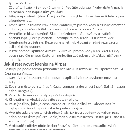
týdnů předem.
Zůstaňte flexibilní ohledně termínů: Použijte zobrazení kalendáře Airpaz k
porovnání cen napříč různými daty.
Létejte uprostřed týdne: Úterý a středa obvykle nabízejí levnější letenky než
víkendové lety.
Lovte akční nabídky: Pravidelně kontrolujte promo kódy a časově omezené
nabídky společnosti PAL Express na stránce a stránce Airpaz.
Vyhněte se hlavní sezóně: Školní prázdniny, státní svátky a sváteční
období zvyšují ceny letenek — cestujte mimo sezónu a ušetřete více.
Kombinujte a ušetřete: Rezervujte si let i ubytování v jedné rezervaci a
užijte si další úspory.
Plaťte pomocí aplikace Airpaz: Exkluzivní promo kódy v aplikaci a slevy
pouze pro členy jsou často tím nejlepším způsobem, jak získat nižší ceny
letenek.
Jak si rezervovat letenku na Airpaz
Postupujte podle těchto jednoduchých kroků k rezervaci letu společnosti PAL
Express na Airpaz:
Navštivte Airpaz.com nebo otevřete aplikaci Airpaz a vyberte možnost
Lety.
Zadejte město odletu (např. Kuala Lumpur) a destinaci (např. Bali, Singapur
nebo Bangkok).
Vyberte datum vaší cesty a počet cestujících.
Kliknutím na Hledat zobrazíte dostupné lety.
Použijte filtry, jako je cena, čas odletu nebo délka letu, abyste našli tu
nejlepší možnost, a poté vyberte preferovaný let.
Vyplňte údaje o cestujících přesně tak, jak jsou uvedeny ve vašem pasu
nebo občanském průkazu (celé jméno, datum narození, státní příslušnost a
kontaktní údaje).
V případě potřeby přidejte doplňkové služby, jako je zavazadlo, výběr