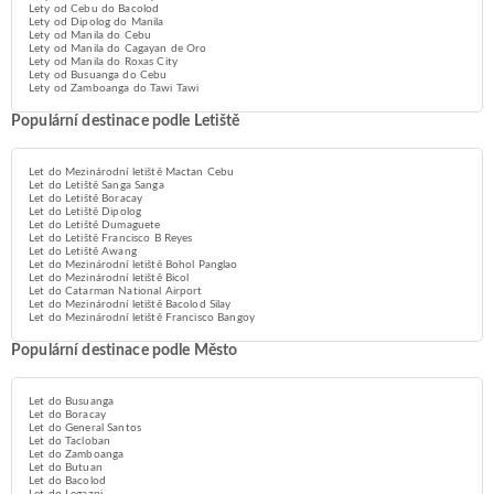
Lety od Cebu do Bacolod
Lety od Dipolog do Manila
Lety od Manila do Cebu
Lety od Manila do Cagayan de Oro
Lety od Manila do Roxas City
Lety od Busuanga do Cebu
Lety od Zamboanga do Tawi Tawi
Populární destinace podle Letiště
Let do Mezinárodní letiště Mactan Cebu
Let do Letiště Sanga Sanga
Let do Letiště Boracay
Let do Letiště Dipolog
Let do Letiště Dumaguete
Let do Letiště Francisco B Reyes
Let do Letiště Awang
Let do Mezinárodní letiště Bohol Panglao
Let do Mezinárodní letiště Bicol
Let do Catarman National Airport
Let do Mezinárodní letiště Bacolod Silay
Let do Mezinárodní letiště Francisco Bangoy
Populární destinace podle Město
Let do Busuanga
Let do Boracay
Let do General Santos
Let do Tacloban
Let do Zamboanga
Let do Butuan
Let do Bacolod