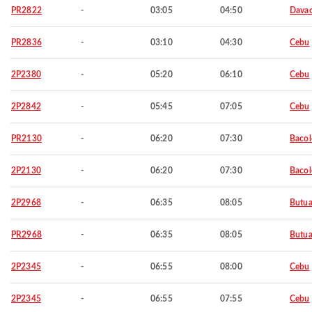
PR2822
-
03:05
04:50
Davao
PR2836
-
03:10
04:30
Cebu
2P2380
-
05:20
06:10
Cebu
2P2842
-
05:45
07:05
Cebu
PR2130
-
06:20
07:30
Baco
2P2130
-
06:20
07:30
Baco
2P2968
-
06:35
08:05
Butu
PR2968
-
06:35
08:05
Butu
2P2345
-
06:55
08:00
Cebu
2P2345
-
06:55
07:55
Cebu