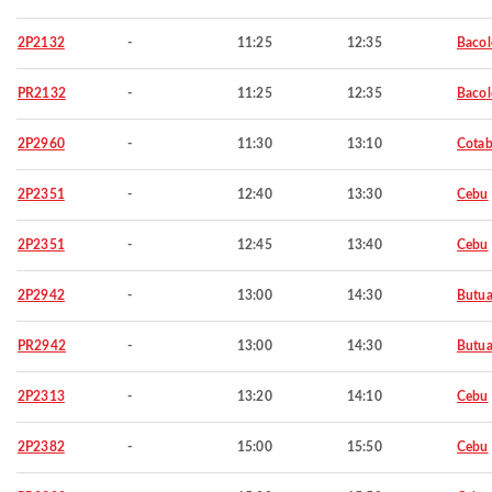
2P2132
-
11:25
12:35
Baco
PR2132
-
11:25
12:35
Baco
2P2960
-
11:30
13:10
Cotab
2P2351
-
12:40
13:30
Cebu
2P2351
-
12:45
13:40
Cebu
2P2942
-
13:00
14:30
Butu
PR2942
-
13:00
14:30
Butu
2P2313
-
13:20
14:10
Cebu
2P2382
-
15:00
15:50
Cebu