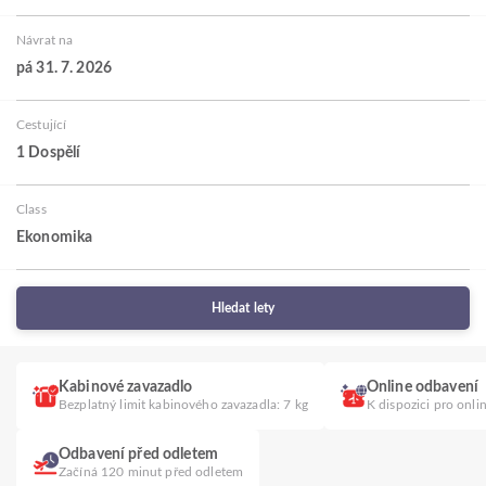
Návrat na
pá 31. 7. 2026
Cestující
1 Dospělí
Class
Ekonomika
Hledat lety
Kabinové zavazadlo
Online odbavení
Bezplatný limit kabinového zavazadla: 7 kg
K dispozici pro onli
Odbavení před odletem
Začíná 120 minut před odletem