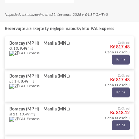
Naposledy aktualizováno dne
29. července 2026 v 04:37 GMT+0
Rezervujte a získejte ty nejlepší nabídky letů PAL Express
Boracay (MPH)
Manila (MNL)
Začít od
Kč 817.48
čt 10. 9.
Přímý
Cena za osobu
PAL Express
Kniha
Boracay (MPH)
Manila (MNL)
Začít od
Kč 817.48
pá 14. 8.
Přímý
Cena za osobu
PAL Express
Kniha
Boracay (MPH)
Manila (MNL)
Začít od
Kč 818.12
st 21. 10.
Přímý
Cena za osobu
PAL Express
Kniha