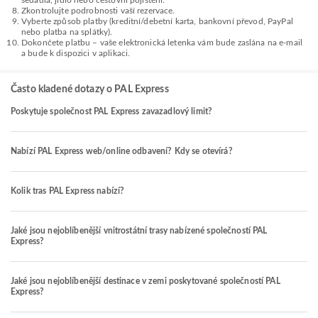
sedadla, jídlo nebo cestovní pojištění.
Zkontrolujte podrobnosti vaší rezervace.
Vyberte způsob platby (kreditní/debetní karta, bankovní převod, PayPal
nebo platba na splátky).
Dokončete platbu – vaše elektronická letenka vám bude zaslána na e-mail
a bude k dispozici v aplikaci.
Často kladené dotazy o PAL Express
Poskytuje společnost PAL Express zavazadlový limit?
Nabízí PAL Express web/online odbavení? Kdy se otevírá?
Kolik tras PAL Express nabízí?
Jaké jsou nejoblíbenější vnitrostátní trasy nabízené společností PAL
Express?
Jaké jsou nejoblíbenější destinace v zemi poskytované společností PAL
Express?