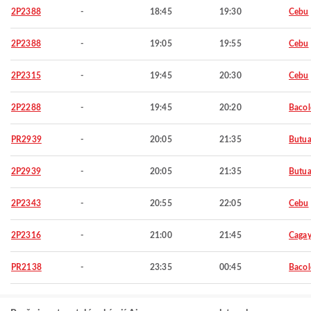
2P2388
-
18:45
19:30
Cebu
2P2388
-
19:05
19:55
Cebu
2P2315
-
19:45
20:30
Cebu
2P2288
-
19:45
20:20
Baco
PR2939
-
20:05
21:35
Butu
2P2939
-
20:05
21:35
Butu
2P2343
-
20:55
22:05
Cebu
2P2316
-
21:00
21:45
Cagay
PR2138
-
23:35
00:45
Baco