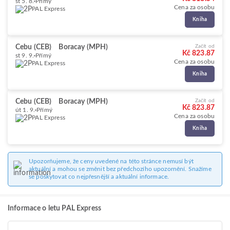
st 5. 8.
Přímý
Cena za osobu
PAL Express
Kniha
Cebu (CEB)
Boracay (MPH)
Začít od
Kč 823.87
st 9. 9.
Přímý
Cena za osobu
PAL Express
Kniha
Cebu (CEB)
Boracay (MPH)
Začít od
Kč 823.87
út 1. 9.
Přímý
Cena za osobu
PAL Express
Kniha
Upozorňujeme, že ceny uvedené na této stránce nemusí být
aktuální a mohou se změnit bez předchozího upozornění. Snažíme
se poskytovat co nejpřesnější a aktuální informace.
Informace o letu PAL Express