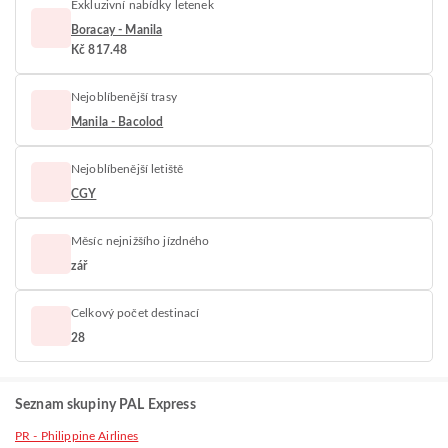
Exkluzivní nabídky letenek
Boracay - Manila
Kč 817.48
Nejoblíbenější trasy
Manila - Bacolod
Nejoblíbenější letiště
CGY
Měsíc nejnižšího jízdného
zář
Celkový počet destinací
28
Seznam skupiny PAL Express
PR - Philippine Airlines