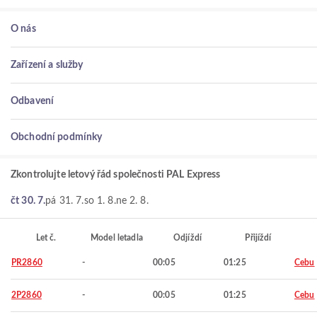
O nás
Zařízení a služby
Odbavení
Obchodní podmínky
Zkontrolujte letový řád společnosti PAL Express
čt 30. 7.
pá 31. 7.
so 1. 8.
ne 2. 8.
Let č.
Model letadla
Odjíždí
Přijíždí
PR2860
-
00:05
01:25
Cebu
2P2860
-
00:05
01:25
Cebu