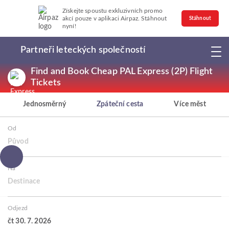
Získejte spoustu exkluzivních promo
akcí pouze v aplikaci Airpaz. Stáhnout
Stáhnout
nyní!
Partneři leteckých společností
Find and Book Cheap PAL Express (2P) Flight
Tickets
Jednosměrný
Zpáteční cesta
Více měst
Od
Původ
Na
Destinace
Odjezd
čt 30. 7. 2026