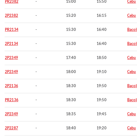
PR2382
-
15:00
15:50
Cebu
2P2382
-
15:20
16:15
Cebu
PR2134
-
15:30
16:40
Baco
2P2134
-
15:30
16:40
Baco
2P2349
-
17:40
18:50
Cebu
2P2349
-
18:00
19:10
Cebu
2P2136
-
18:30
19:50
Baco
PR2136
-
18:30
19:50
Baco
2P2349
-
18:35
19:45
Cebu
2P2287
-
18:40
19:20
Cebu