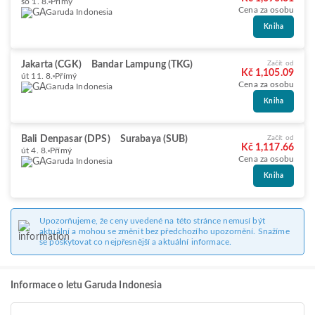
so 1. 8.
Přímý
Cena za osobu
Garuda Indonesia
Kniha
Jakarta (CGK)
Bandar Lampung (TKG)
Začít od
Kč 1,105.09
út 11. 8.
Přímý
Cena za osobu
Garuda Indonesia
Kniha
Bali Denpasar (DPS)
Surabaya (SUB)
Začít od
Kč 1,117.66
út 4. 8.
Přímý
Cena za osobu
Garuda Indonesia
Kniha
Upozorňujeme, že ceny uvedené na této stránce nemusí být
aktuální a mohou se změnit bez předchozího upozornění. Snažíme
se poskytovat co nejpřesnější a aktuální informace.
Informace o letu Garuda Indonesia