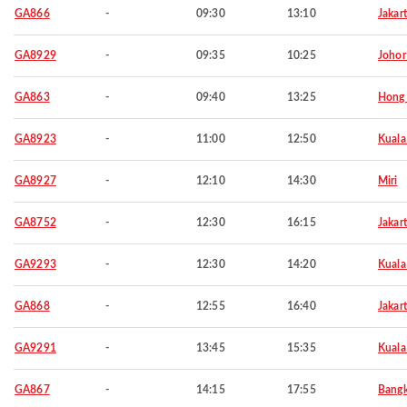
GA866
-
09:30
13:10
Jakar
GA8929
-
09:35
10:25
Johor
GA863
-
09:40
13:25
Hong
GA8923
-
11:00
12:50
Kuala
GA8927
-
12:10
14:30
Miri
GA8752
-
12:30
16:15
Jakar
GA9293
-
12:30
14:20
Kuala
GA868
-
12:55
16:40
Jakar
GA9291
-
13:45
15:35
Kuala
GA867
-
14:15
17:55
Bang