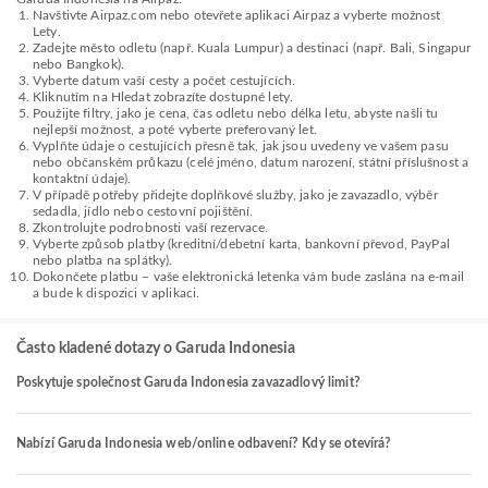
Navštivte Airpaz.com nebo otevřete aplikaci Airpaz a vyberte možnost
Lety.
Zadejte město odletu (např. Kuala Lumpur) a destinaci (např. Bali, Singapur
nebo Bangkok).
Vyberte datum vaší cesty a počet cestujících.
Kliknutím na Hledat zobrazíte dostupné lety.
Použijte filtry, jako je cena, čas odletu nebo délka letu, abyste našli tu
nejlepší možnost, a poté vyberte preferovaný let.
Vyplňte údaje o cestujících přesně tak, jak jsou uvedeny ve vašem pasu
nebo občanském průkazu (celé jméno, datum narození, státní příslušnost a
kontaktní údaje).
V případě potřeby přidejte doplňkové služby, jako je zavazadlo, výběr
sedadla, jídlo nebo cestovní pojištění.
Zkontrolujte podrobnosti vaší rezervace.
Vyberte způsob platby (kreditní/debetní karta, bankovní převod, PayPal
nebo platba na splátky).
Dokončete platbu – vaše elektronická letenka vám bude zaslána na e-mail
a bude k dispozici v aplikaci.
Často kladené dotazy o Garuda Indonesia
Poskytuje společnost Garuda Indonesia zavazadlový limit?
Nabízí Garuda Indonesia web/online odbavení? Kdy se otevírá?