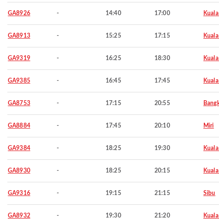
GA8926
-
14:40
17:00
Kuala
GA8913
-
15:25
17:15
Kuala
GA9319
-
16:25
18:30
Kuala
GA9385
-
16:45
17:45
Kuala
GA8753
-
17:15
20:55
Bang
GA8884
-
17:45
20:10
Miri
GA9384
-
18:25
19:30
Kuala
GA8930
-
18:25
20:15
Kuala
GA9316
-
19:15
21:15
Sibu
GA8932
-
19:30
21:20
Kuala