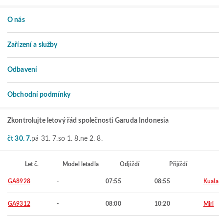
O nás
Zařízení a služby
Odbavení
Obchodní podmínky
Zkontrolujte letový řád společnosti Garuda Indonesia
čt 30. 7.
pá 31. 7.
so 1. 8.
ne 2. 8.
Let č.
Model letadla
Odjíždí
Přijíždí
GA8928
-
07:55
08:55
Kuala
GA9312
-
08:00
10:20
Miri