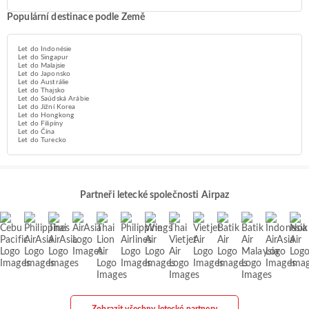
Populární destinace podle Země
Let do Indonésie
Let do Singapur
Let do Malajsie
Let do Japonsko
Let do Austrálie
Let do Thajsko
Let do Saúdská Arábie
Let do Jižní Korea
Let do Hongkong
Let do Filipíny
Let do Čína
Let do Turecko
Partneři letecké společnosti Airpaz
Zobrazit všechny letecké partnery