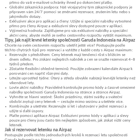
přímo do vaší e-mailové schránky ihned po dokončení platby.
Globální zákaznická podpora: Náš vícejazyčný tým zákaznické podpory je
připraven vám 24/7 pomoci se změnami rezervace, zrušením letu nebo s
jakýmikoliv dotazy.
Exkluzivní akce pro aplikaci a členy: Užijte si speciální nabídky vytvořené
přímo pro členy Airpaz a exkluzivní slevy dostupné pouze v aplikaci.
Výjimečná hodnota: Zajišťujeme pro vás exkluzivní nabídky a speciální
akční ceny, abyste mohli ze svého cestovního rozpočtu vytěžit maximum.
Tipy, jak najít levné letenky společnosti Garuda Indonesia na Airpaz
Chcete na svém cestovním rozpočtu ušetřit ještě více? Postupujte podle
těchto chytrých tipů pro rezervaci a vytěžte z každé cesty s Airpaz maximum:
Rezervujte s předstihem: Ceny letenek mají tendenci růst s blížícím se
dnem odletu. Pro získání nejlepších nabídek a cen se snažte rezervovat 4–8
týdnů předem.
Zůstaňte flexibilní ohledně termínů: Použijte zobrazení kalendáře Airpaz k
porovnání cen napříč různými daty.
Létejte uprostřed týdne: Úterý a středa obvykle nabízejí levnější letenky než
víkendové lety.
Lovte akční nabídky: Pravidelně kontrolujte promo kódy a časově omezené
nabídky společnosti Garuda Indonesia na stránce a stránce Airpaz.
Vyhněte se hlavní sezóně: Školní prázdniny, státní svátky a sváteční
období zvyšují ceny letenek — cestujte mimo sezónu a ušetřete více.
Kombinujte a ušetřete: Rezervujte si let i ubytování v jedné rezervaci a
užijte si další úspory.
Plaťte pomocí aplikace Airpaz: Exkluzivní promo kódy v aplikaci a slevy
pouze pro členy jsou často tím nejlepším způsobem, jak získat nižší ceny
letenek.
Jak si rezervovat letenku na Airpaz
Postupujte podle těchto jednoduchých kroků k rezervaci letu společnosti
Garuda Indonesia na Airpaz: