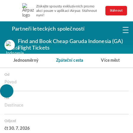
Získejte spoustu exkluzivních promo
akcí pouze v aplikaci Airpaz. Stáhnout
Stáhnout
nyní!
Partneři leteckých společností
Find and Book Cheap Garuda Indonesia (GA)
Flight Tickets
Jednosměrný
Zpáteční cesta
Více měst
Od
Původ
Na
Destinace
Odjezd
čt 30. 7. 2026