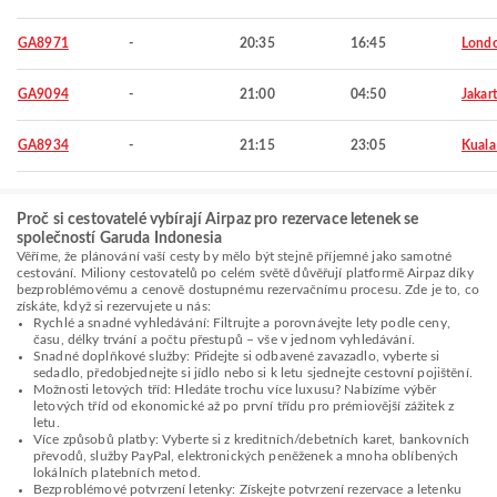
GA8971
-
20:35
16:45
Lond
GA9094
-
21:00
04:50
Jakar
GA8934
-
21:15
23:05
Kuala
Proč si cestovatelé vybírají Airpaz pro rezervace letenek se
společností Garuda Indonesia
Věříme, že plánování vaší cesty by mělo být stejně příjemné jako samotné
cestování. Miliony cestovatelů po celém světě důvěřují platformě Airpaz díky
bezproblémovému a cenově dostupnému rezervačnímu procesu. Zde je to, co
získáte, když si rezervujete u nás:
Rychlé a snadné vyhledávání: Filtrujte a porovnávejte lety podle ceny,
času, délky trvání a počtu přestupů – vše v jednom vyhledávání.
Snadné doplňkové služby: Přidejte si odbavené zavazadlo, vyberte si
sedadlo, předobjednejte si jídlo nebo si k letu sjednejte cestovní pojištění.
Možnosti letových tříd: Hledáte trochu více luxusu? Nabízíme výběr
letových tříd od ekonomické až po první třídu pro prémiovější zážitek z
letu.
Více způsobů platby: Vyberte si z kreditních/debetních karet, bankovních
převodů, služby PayPal, elektronických peněženek a mnoha oblíbených
lokálních platebních metod.
Bezproblémové potvrzení letenky: Získejte potvrzení rezervace a letenku