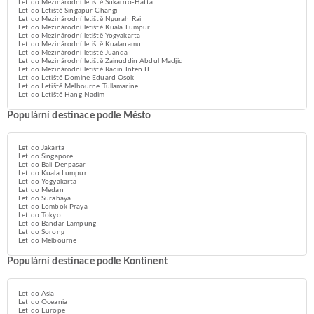
Let do Mezinárodní letiště Sukarno-Hatta
Let do Letiště Singapur Changi
Let do Mezinárodní letiště Ngurah Rai
Let do Mezinárodní letiště Kuala Lumpur
Let do Mezinárodní letiště Yogyakarta
Let do Mezinárodní letiště Kualanamu
Let do Mezinárodní letiště Juanda
Let do Mezinárodní letiště Zainuddin Abdul Madjid
Let do Mezinárodní letiště Radin Inten II
Let do Letiště Domine Eduard Osok
Let do Letiště Melbourne Tullamarine
Let do Letiště Hang Nadim
Populární destinace podle Město
Let do Jakarta
Let do Singapore
Let do Bali Denpasar
Let do Kuala Lumpur
Let do Yogyakarta
Let do Medan
Let do Surabaya
Let do Lombok Praya
Let do Tokyo
Let do Bandar Lampung
Let do Sorong
Let do Melbourne
Populární destinace podle Kontinent
Let do Asia
Let do Oceania
Let do Europe