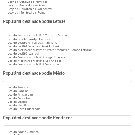
Lety od Ottawa do New York
Lety od Rome do Montreal
Lety od Hamilton do Vancouver
Lety od Montreal do Rome
Populární destinace podle Letiště
Let do Mezinárodní letiště Toronto Pearson
Let do Letiště Londýn Gatwick
Let do Letiště Amsterodam Schiphol
Let do Letiště Montreal Saint Hubert
Let do Mezinárodní letiště Greater Moncton Roméo LeBlanc
Let do Letiště Istanbul
Let do Mezinárodní letiště Jorge Cháveze
Let do Mezinárodní letiště Los Angeles
Let do Mezinárodní letiště Vancouver
Populární destinace podle Město
Let do Toronto
Let do London
Let do Amsterdam
Let do Moncton
Let do Boston
Let do Hamilton
Let do Fort Lauderdale
Populární destinace podle Kontinent
Let do North America