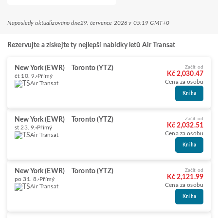
Naposledy aktualizováno dne
29. července 2026 v 05:19 GMT+0
Rezervujte a získejte ty nejlepší nabídky letů Air Transat
New York (EWR)
Toronto (YTZ)
Začít od
Kč 2,030.47
čt 10. 9.
Přímý
Cena za osobu
Air Transat
Kniha
New York (EWR)
Toronto (YTZ)
Začít od
Kč 2,032.51
st 23. 9.
Přímý
Cena za osobu
Air Transat
Kniha
New York (EWR)
Toronto (YTZ)
Začít od
Kč 2,121.99
po 31. 8.
Přímý
Cena za osobu
Air Transat
Kniha