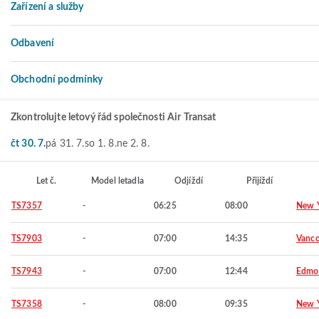
Zařízení a služby
Odbavení
Obchodní podmínky
Zkontrolujte letový řád společnosti Air Transat
čt 30. 7.
pá 31. 7.
so 1. 8.
ne 2. 8.
Let č.
Model letadla
Odjíždí
Přijíždí
TS7357
-
06:25
08:00
New 
TS7903
-
07:00
14:35
Vanco
TS7943
-
07:00
12:44
Edmo
TS7358
-
08:00
09:35
New 