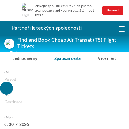
Získejte spoustu exkluzivních promo
akcí pouze v aplikaci Airpaz. Stáhnout
Stáhnout
nyní!
Partneři leteckých společností
Find and Book Cheap Air Transat (TS) Flight
Tickets
Jednosměrný
Zpáteční cesta
Více měst
Od
Původ
Na
Destinace
Odjezd
čt 30. 7. 2026