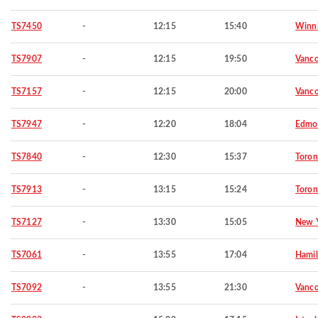
TS7450
-
12:15
15:40
Winn
TS7907
-
12:15
19:50
Vanco
TS7157
-
12:15
20:00
Vanco
TS7947
-
12:20
18:04
Edmo
TS7840
-
12:30
15:37
Toron
TS7913
-
13:15
15:24
Toron
TS7127
-
13:30
15:05
New 
TS7061
-
13:55
17:04
Hamil
TS7092
-
13:55
21:30
Vanco