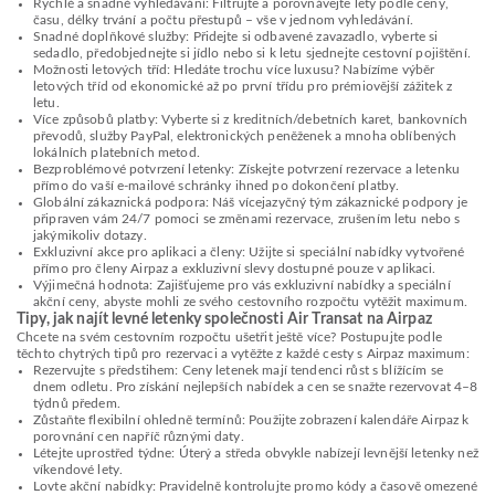
Rychlé a snadné vyhledávání: Filtrujte a porovnávejte lety podle ceny,
času, délky trvání a počtu přestupů – vše v jednom vyhledávání.
Snadné doplňkové služby: Přidejte si odbavené zavazadlo, vyberte si
sedadlo, předobjednejte si jídlo nebo si k letu sjednejte cestovní pojištění.
Možnosti letových tříd: Hledáte trochu více luxusu? Nabízíme výběr
letových tříd od ekonomické až po první třídu pro prémiovější zážitek z
letu.
Více způsobů platby: Vyberte si z kreditních/debetních karet, bankovních
převodů, služby PayPal, elektronických peněženek a mnoha oblíbených
lokálních platebních metod.
Bezproblémové potvrzení letenky: Získejte potvrzení rezervace a letenku
přímo do vaší e-mailové schránky ihned po dokončení platby.
Globální zákaznická podpora: Náš vícejazyčný tým zákaznické podpory je
připraven vám 24/7 pomoci se změnami rezervace, zrušením letu nebo s
jakýmikoliv dotazy.
Exkluzivní akce pro aplikaci a členy: Užijte si speciální nabídky vytvořené
přímo pro členy Airpaz a exkluzivní slevy dostupné pouze v aplikaci.
Výjimečná hodnota: Zajišťujeme pro vás exkluzivní nabídky a speciální
akční ceny, abyste mohli ze svého cestovního rozpočtu vytěžit maximum.
Tipy, jak najít levné letenky společnosti Air Transat na Airpaz
Chcete na svém cestovním rozpočtu ušetřit ještě více? Postupujte podle
těchto chytrých tipů pro rezervaci a vytěžte z každé cesty s Airpaz maximum:
Rezervujte s předstihem: Ceny letenek mají tendenci růst s blížícím se
dnem odletu. Pro získání nejlepších nabídek a cen se snažte rezervovat 4–8
týdnů předem.
Zůstaňte flexibilní ohledně termínů: Použijte zobrazení kalendáře Airpaz k
porovnání cen napříč různými daty.
Létejte uprostřed týdne: Úterý a středa obvykle nabízejí levnější letenky než
víkendové lety.
Lovte akční nabídky: Pravidelně kontrolujte promo kódy a časově omezené