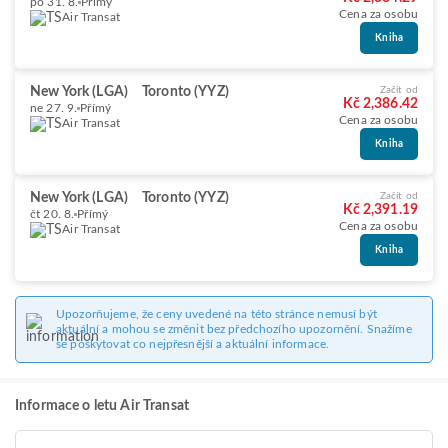
po 31. 8.
Přímý
Cena za osobu
Air Transat
Kniha
New York (LGA)
Toronto (YYZ)
Začít od
Kč 2,386.42
ne 27. 9.
Přímý
Cena za osobu
Air Transat
Kniha
New York (LGA)
Toronto (YYZ)
Začít od
Kč 2,391.19
čt 20. 8.
Přímý
Cena za osobu
Air Transat
Kniha
Upozorňujeme, že ceny uvedené na této stránce nemusí být
aktuální a mohou se změnit bez předchozího upozornění. Snažíme
se poskytovat co nejpřesnější a aktuální informace.
Informace o letu Air Transat