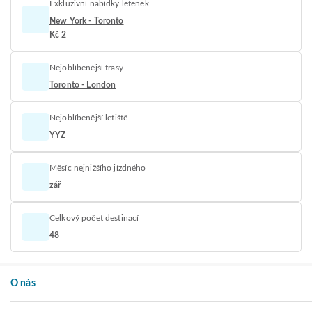
Exkluzivní nabídky letenek
New York - Toronto
Kč 2
Nejoblíbenější trasy
Toronto - London
Nejoblíbenější letiště
YYZ
Měsíc nejnižšího jízdného
zář
Celkový počet destinací
48
O nás