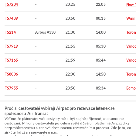
TS7204
-
20:25
22:05
New 
TS7439
-
20:50
00:15
Winn
TS214
Airbus A330
21:00
14:00
Toron
TS7919
-
21:55
05:30
Vanco
TS7165
-
21:59
05:44
Vanco
TS8006
-
22:00
14:50
Toron
TS7955
-
23:50
05:34
Edmo
Proč si cestovatelé vybírají Airpaz pro rezervace letenek se
společností Air Transat
Věříme, že plánování vaší cesty by mělo být stejně příjemné jako samotné
cestování. Miliony cestovatelů po celém světě důvěřují platformě Airpaz díky
bezproblémovému a cenově dostupnému rezervačnímu procesu. Zde je to, co
získáte, když si rezervujete u nás: