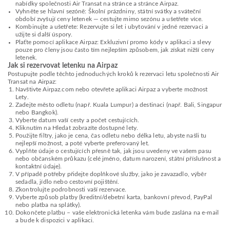
nabídky společnosti Air Transat na stránce a stránce Airpaz.
Vyhněte se hlavní sezóně: Školní prázdniny, státní svátky a sváteční
období zvyšují ceny letenek — cestujte mimo sezónu a ušetřete více.
Kombinujte a ušetřete: Rezervujte si let i ubytování v jedné rezervaci a
užijte si další úspory.
Plaťte pomocí aplikace Airpaz: Exkluzivní promo kódy v aplikaci a slevy
pouze pro členy jsou často tím nejlepším způsobem, jak získat nižší ceny
letenek.
Jak si rezervovat letenku na Airpaz
Postupujte podle těchto jednoduchých kroků k rezervaci letu společnosti Air
Transat na Airpaz:
Navštivte Airpaz.com nebo otevřete aplikaci Airpaz a vyberte možnost
Lety.
Zadejte město odletu (např. Kuala Lumpur) a destinaci (např. Bali, Singapur
nebo Bangkok).
Vyberte datum vaší cesty a počet cestujících.
Kliknutím na Hledat zobrazíte dostupné lety.
Použijte filtry, jako je cena, čas odletu nebo délka letu, abyste našli tu
nejlepší možnost, a poté vyberte preferovaný let.
Vyplňte údaje o cestujících přesně tak, jak jsou uvedeny ve vašem pasu
nebo občanském průkazu (celé jméno, datum narození, státní příslušnost a
kontaktní údaje).
V případě potřeby přidejte doplňkové služby, jako je zavazadlo, výběr
sedadla, jídlo nebo cestovní pojištění.
Zkontrolujte podrobnosti vaší rezervace.
Vyberte způsob platby (kreditní/debetní karta, bankovní převod, PayPal
nebo platba na splátky).
Dokončete platbu – vaše elektronická letenka vám bude zaslána na e-mail
a bude k dispozici v aplikaci.