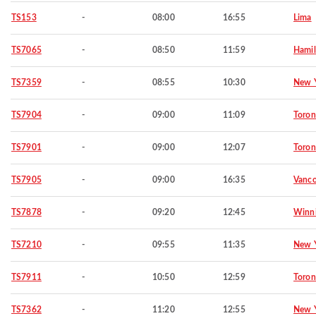
TS153
-
08:00
16:55
Lima
TS7065
-
08:50
11:59
Hamil
TS7359
-
08:55
10:30
New 
TS7904
-
09:00
11:09
Toron
TS7901
-
09:00
12:07
Toron
TS7905
-
09:00
16:35
Vanco
TS7878
-
09:20
12:45
Winn
TS7210
-
09:55
11:35
New 
TS7911
-
10:50
12:59
Toron
TS7362
-
11:20
12:55
New 