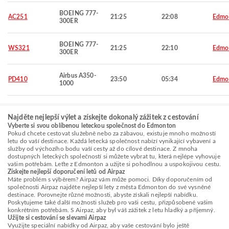
BOEING 777-
AC251
21:25
22:08
Edmo
300ER
BOEING 777-
WS321
21:25
22:10
Edmo
300ER
Airbus A350-
PD410
23:50
05:34
Edmo
1000
Najděte nejlepší výlet a získejte dokonalý zážitek z cestování
Vyberte si svou oblíbenou leteckou společnost do Edmonton
Pokud chcete cestovat služebně nebo za zábavou, existuje mnoho možností
letu do vaší destinace. Každá letecká společnost nabízí vynikající vybavení a
služby od výchozího bodu vaší cesty až do cílové destinace. Z mnoha
dostupných leteckých společností si můžete vybrat tu, která nejlépe vyhovuje
vašim potřebám. Leťte z Edmonton a užijte si pohodlnou a uspokojivou cestu.
Získejte nejlepší doporučení letů od Airpaz
Máte problém s výběrem? Airpaz vám může pomoci. Díky doporučením od
společnosti Airpaz najděte nejlepší lety z města Edmonton do své vysněné
destinace. Porovnejte různé možnosti, abyste získali nejlepší nabídku.
Poskytujeme také další možnosti služeb pro vaši cestu, přizpůsobené vašim
konkrétním potřebám. S Airpaz, aby byl váš zážitek z letu hladký a příjemný.
Užijte si cestování se slevami Airpaz
Využijte speciální nabídky od Airpaz, aby vaše cestování bylo ještě