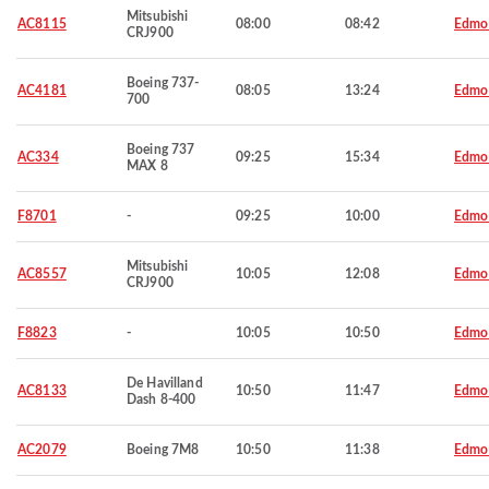
Mitsubishi
AC8115
08:00
08:42
Edmo
CRJ900
Boeing 737-
AC4181
08:05
13:24
Edmo
700
Boeing 737
AC334
09:25
15:34
Edmo
MAX 8
F8701
-
09:25
10:00
Edmo
Mitsubishi
AC8557
10:05
12:08
Edmo
CRJ900
F8823
-
10:05
10:50
Edmo
De Havilland
AC8133
10:50
11:47
Edmo
Dash 8-400
AC2079
Boeing 7M8
10:50
11:38
Edmo