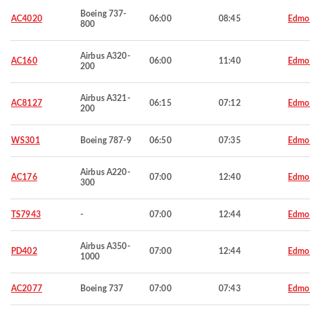
Boeing 737-
AC4020
06:00
08:45
Edmo
800
Airbus A320-
AC160
06:00
11:40
Edmo
200
Airbus A321-
AC8127
06:15
07:12
Edmo
200
WS301
Boeing 787-9
06:50
07:35
Edmo
Airbus A220-
AC176
07:00
12:40
Edmo
300
TS7943
-
07:00
12:44
Edmo
Airbus A350-
PD402
07:00
12:44
Edmo
1000
AC2077
Boeing 737
07:00
07:43
Edmo