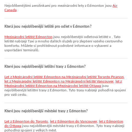
Nejoblíbenějšími aerolinkami pro mezinárodní lety z Edmonton jsou
Air
Canada
.
Která jsou nejoblíbenější letiště pro odlet v Edmonton?
Mezinárodní letiště Edmonton
jsou nejoblíbenější odletová letiště v . Tato
letiště nabízejí Taxi a mnoho dalších služeb pro zlepšení vašeho cestovního
komfortu. Můžete si prohlédnout podrobné informace o vybavení a
uspořádání terminálů.
Které jsou nejoblíbenější letištní trasy z Edmonton?
let z Mezinárodní letiště Edmonton na Mezinárodní letiště Toronto Pearson
,
let z Mezinárodní letiště Edmonton na Mezinárodní letiště Vancouver
,
let z
Mezinárodní letiště Edmonton na Mezinárodní letiště Ottawa
jsou
nejoblíbenější letištní trasy z Edmonton. Tyto trasy nabízejí pohodlná spojení
pro vaši cestu.
Které jsou nejoblíbenější městské trasy z Edmonton?
let z Edmonton do Toronto
,
let z Edmonton do Vancouver
,
let z Edmonton
do Ottawa
jsou nejoblíbenější městské trasy z Edmonton. Tyto trasy nabízejí
pohodlná spojení z velkých měst.