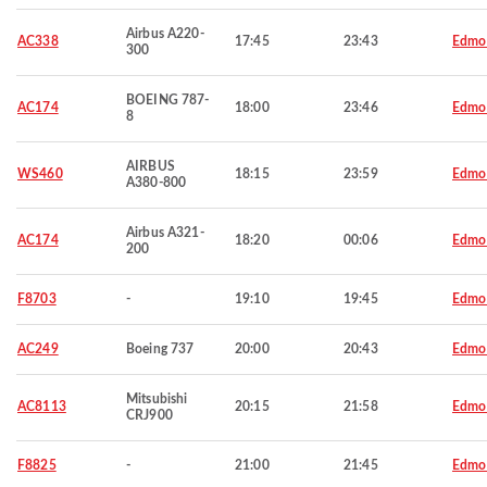
Airbus A220-
AC338
17:45
23:43
Edmo
300
BOEING 787-
AC174
18:00
23:46
Edmo
8
AIRBUS
WS460
18:15
23:59
Edmo
A380-800
Airbus A321-
AC174
18:20
00:06
Edmo
200
F8703
-
19:10
19:45
Edmo
AC249
Boeing 737
20:00
20:43
Edmo
Mitsubishi
AC8113
20:15
21:58
Edmo
CRJ900
F8825
-
21:00
21:45
Edmo