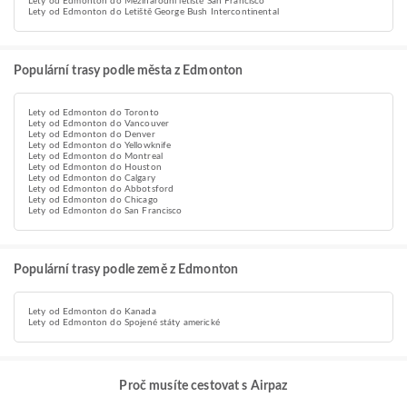
Lety od Edmonton do Mezinárodní letiště San Francisco
Lety od Edmonton do Letiště George Bush Intercontinental
Populární trasy podle města z Edmonton
Lety od Edmonton do Toronto
Lety od Edmonton do Vancouver
Lety od Edmonton do Denver
Lety od Edmonton do Yellowknife
Lety od Edmonton do Montreal
Lety od Edmonton do Houston
Lety od Edmonton do Calgary
Lety od Edmonton do Abbotsford
Lety od Edmonton do Chicago
Lety od Edmonton do San Francisco
Populární trasy podle země z Edmonton
Lety od Edmonton do Kanada
Lety od Edmonton do Spojené státy americké
Proč musíte cestovat s Airpaz