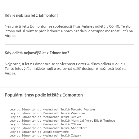
Kdy je nejbližší let z Edmonton?
Nejranější let z Edmonton se společností Flair Airlines odlétá v 00:40. Tento
letový řád si můžete prohlédnout a porovnat další dostupné možnosti letů na
Airpaz.
Kdy odlétá nejnovější let z Edmonton?
Nejpozdější let z Edmonton se společností Porter Airlines odlétá v 23:50.
Tento letový řád můžete najít a porovnat další dostupné možnosti letů na
Airpaz.
Populární trasy podle letiště z Edmonton
Lety od Edmonton do Mezinárodní letiště Toronto Pearson
Lety od Edmonton do Mezinárodní letiště Vancouver
Lety od Edmonton do Mezinárodní letiště Denver
Lety od Edmonton do Mezinárodní letiště Montréal Pierre Elliott Trudeau
Lety od Edmonton do Mezinárodní letiště O'Hare
Lety od Edmonton do Mezinárodní letiště Abbotsford
Lety od Edmonton do Letiště Yellowknife
Lety od Edmonton do Mezinárodní letiště Calgary