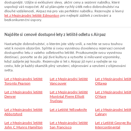
dostupnější. Užijte si exkluzivní slevy, akční ceny a sezónní nabídky, které
uspokojí váš rozpočet. Ať už plánujete rychlý útěk nebo dobrodružství na
dlouhé vzdálenosti, Airpaz má pro vás perfektní nabídku. Rezervujte si levný
let z Mezinárodní letiště Edmonton
pro nejlepší zážitek z cestování a
bezkonkurenční úspory.
Najděte si cenově dostupné lety z letiště odletu s Airpaz
Nastartujte dobrodružství, o kterém jste vždy snili, a nechte se svou touhou
vést k novým obzorům. Splňte si svou vysněnou dovolenou rezervací cenově
dostupného letu z vašeho odletového letiště. Prozkoumejte svou vysněnou
destinaci, ponořte se do její živé kultury a vytvořte si milované vzpomínky,
když zažijete její kouzlo. Rezervujte si let s Airpaz již nyní a vydejte se na
cestu, kde je každý okamžik plný vzrušení, objevování a vzrušení z objevování
světa.
Let z Mezinárodní letiště
Let z Mezinárodní letiště
Let z Mezinárodní letiš
Toronto Pearson
Vancouver
Ottawa
Let z Mezinárodní letiště
Let z Mezinárodní letiště
Let z Mezinárodní letiš
Denver
Montréal Pierre Elliott
O'Hare
Trudeau
Let z Mezinárodní letiště
Let z Letiště Yellowknife
Let z Mezinárodní letiš
Abbotsford
Calgary
Let z Mezinárodní letiště
Let z Mezinárodní letiště
Let z Letiště George B
John C Munro Hamilton
San Francisco
Intercontinental