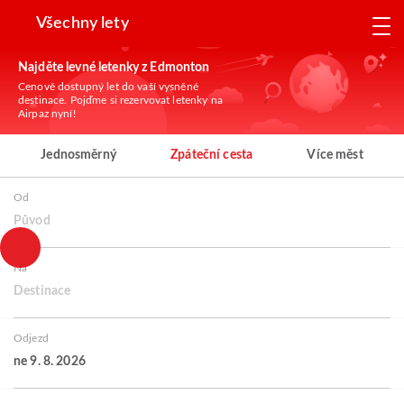
Všechny lety
Najděte levné letenky z Edmonton
Cenově dostupný let do vaší vysněné
destinace. Pojďme si rezervovat letenky na
Airpaz nyní!
Jednosměrný
Zpáteční cesta
Více měst
Od
Původ
Na
Destinace
Odjezd
ne 9. 8. 2026