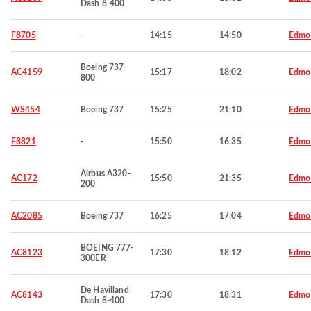
Dash 8-400
F8705
-
14:15
14:50
Edmo
Boeing 737-
AC4159
15:17
18:02
Edmo
800
WS454
Boeing 737
15:25
21:10
Edmo
F8821
-
15:50
16:35
Edmo
Airbus A320-
AC172
15:50
21:35
Edmo
200
AC2085
Boeing 737
16:25
17:04
Edmo
BOEING 777-
AC8123
17:30
18:12
Edmo
300ER
De Havilland
AC8143
17:30
18:31
Edmo
Dash 8-400