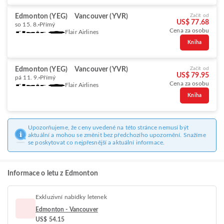
Edmonton (YEG)
Vancouver (YVR)
Začít od
US$ 77.68
so 15. 8.
Přímý
Cena za osobu
Flair Airlines
Kniha
Edmonton (YEG)
Vancouver (YVR)
Začít od
US$ 79.95
pá 11. 9.
Přímý
Cena za osobu
Flair Airlines
Kniha
Upozorňujeme, že ceny uvedené na této stránce nemusí být
aktuální a mohou se změnit bez předchozího upozornění. Snažíme
se poskytovat co nejpřesnější a aktuální informace.
Informace o letu z Edmonton
Exkluzivní nabídky letenek
Edmonton - Vancouver
US$ 54.15