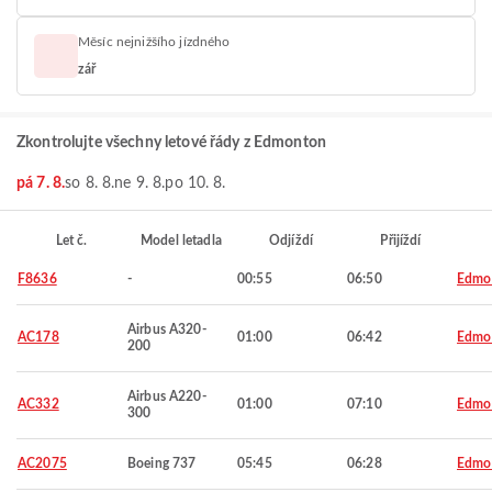
Měsíc nejnižšího jízdného
zář
Zkontrolujte všechny letové řády z Edmonton
pá 7. 8.
so 8. 8.
ne 9. 8.
po 10. 8.
Let č.
Model letadla
Odjíždí
Přijíždí
F8636
-
00:55
06:50
Edmo
Airbus A320-
AC178
01:00
06:42
Edmo
200
Airbus A220-
AC332
01:00
07:10
Edmo
300
AC2075
Boeing 737
05:45
06:28
Edmo