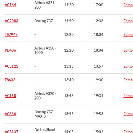
Airbus A321-
AC164
11:20
17:00
Edmo
200
AC2083
Boeing 737
11:50
12:38
Edmo
TS7947
-
12:20
18:04
Edmo
Airbus A350-
PD406
12:20
18:04
Edmo
1000
AC8121
-
13:15
13:57
Edmo
F8638
-
13:40
19:30
Edmo
Airbus A320-
AC168
13:45
19:31
Edmo
200
Boeing 737
AC336
13:55
19:53
Edmo
MAX 8
De Havilland
AC8137
14:05
15:02
Edmo