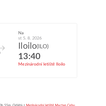
Na
st 5. 8. 2026
Iloilo
(ILO)
m
13:40
Mezinárodní letiště Iloilo
0h 55m
. Odlétá z
Mezinárodní letiště Mactan Cebu