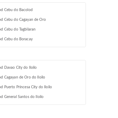
 od Cebu do Bacolod
 od Cebu do Cagayan de Oro
od Cebu do Tagbilaran
 od Cebu do Boracay
od Davao City do Iloilo
od Cagayan de Oro do Iloilo
od Puerto Princesa City do Iloilo
od General Santos do Iloilo