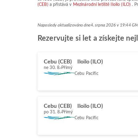
(CEB)
a přistává v
Mezinárodní letiště Iloilo (ILO)
. P
Naposledy aktualizováno dne
4. srpna 2026 v 19:44 G
Rezervujte si let a získejte n
Cebu (CEB)
Iloilo (ILO)
ne 30. 8.
Přímý
Cebu Pacific
Cebu (CEB)
Iloilo (ILO)
po 31. 8.
Přímý
Cebu Pacific