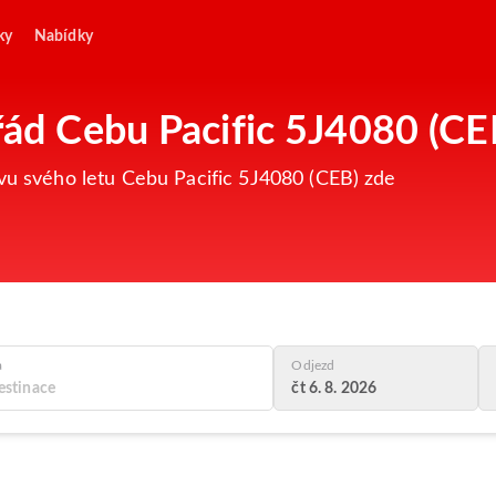
ky
Nabídky
 řád Cebu Pacific 5J4080 (CE
avu svého letu Cebu Pacific 5J4080 (CEB) zde
a
Odjezd
čt 6. 8. 2026