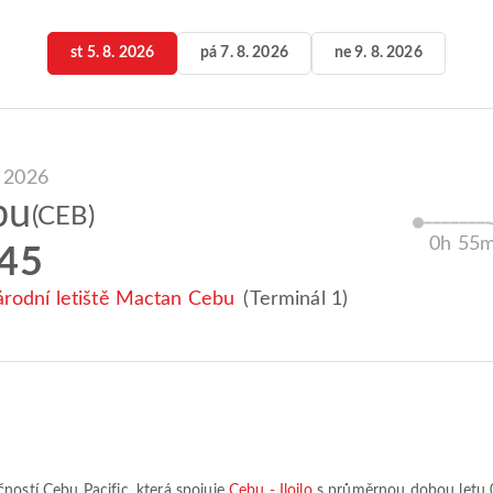
st 5. 8. 2026
pá 7. 8. 2026
ne 9. 8. 2026
. 2026
bu
(CEB)
0h 55
:45
rodní letiště Mactan Cebu
(Terminál 1)
ečností
Cebu Pacific
, která spojuje
Cebu - Iloilo
s průměrnou dobou letu