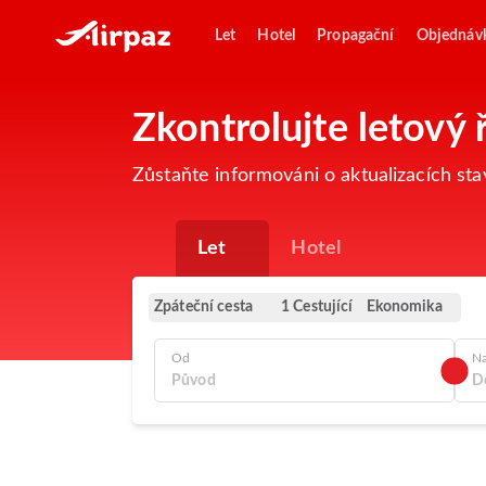
Let
Hotel
Propagační
Objednáv
Zkontrolujte letový
Zůstaňte informováni o aktualizacích st
Let
Hotel
Zpáteční cesta
Ekonomika
1 Cestující
Od
N