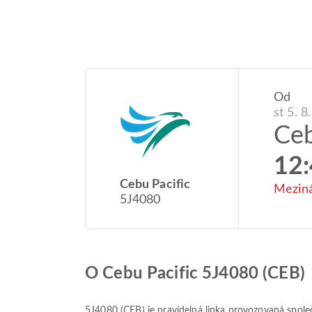
Od
st 5. 8
Ce
12
Cebu Pacific
Meziná
5J4080
O Cebu Pacific 5J4080 (CEB)
5J4080
(
CEB
) je pravidelná linka provozovaná spol