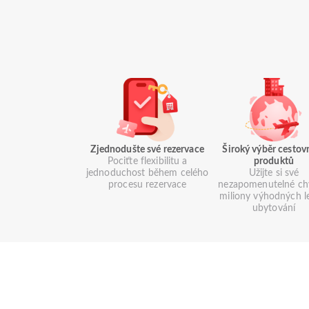
Zjednodušte své rezervace
Široký výběr cestov
Pociťte flexibilitu a
produktů
jednoduchost během celého
Užijte si své
procesu rezervace
nezapomenutelné chv
miliony výhodných l
ubytování