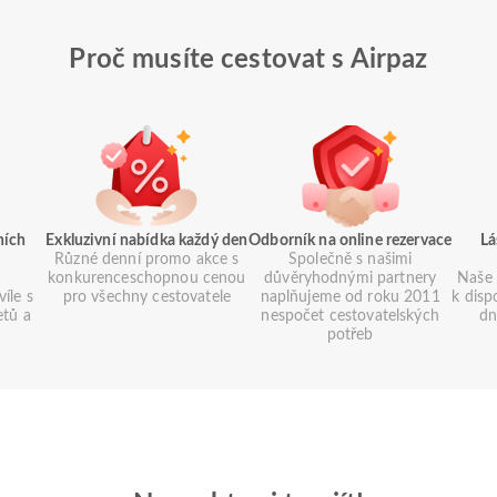
Proč musíte cestovat s Airpaz
ních
Exkluzivní nabídka každý den
Odborník na online rezervace
Lá
Různé denní promo akce s
Společně s našimi
konkurenceschopnou cenou
důvěryhodnými partnery
Naše 
íle s
pro všechny cestovatele
naplňujeme od roku 2011
k disp
etů a
nespočet cestovatelských
dn
potřeb