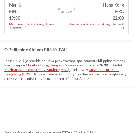
Manila
Hong Kong
MNL
HKG
2h 30m
19:30
22:00
Mezinárodní letiště Ninoy Aquino
Mezinárodní letiště Hongkong
(Terminál
(Terminál 1)
1)
O Philippine Airlines PR310 (PAL)
PR310
(
PAL
) je pravidelná linka provozovaná společností
Philippine Airlines
,
která spojuje
Manila - Hong Kong
s průměrnou dobou letu
2h 30m
. Odlétá z
Mezinárodní letiště Ninoy Aquino (MNL)
a přistává v
Mezinárodní letiště
Hongkong (HKG)
. Prohlédněte si jízdní řády v reálném čase, porovnejte ceny
a rezervujte si místo — vše na jednom místě na Airpaz.
Naposledy aktualizováno dne
6. srpna 2026 v 18:40 GMT+0