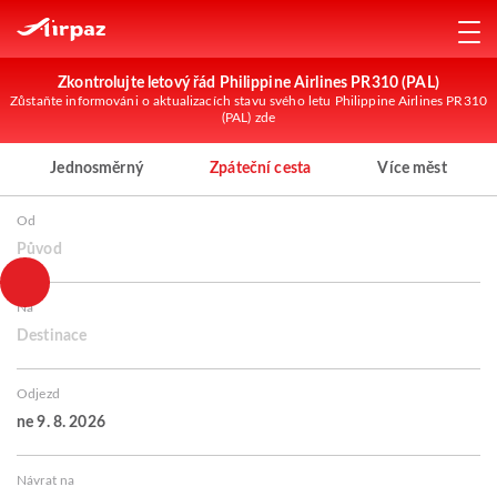
Zkontrolujte letový řád Philippine Airlines PR310 (PAL)
Zůstaňte informováni o aktualizacích stavu svého letu Philippine Airlines PR310
(PAL) zde
Jednosměrný
Zpáteční cesta
Více měst
Od
Původ
Na
Destinace
Odjezd
ne 9. 8. 2026
Návrat na