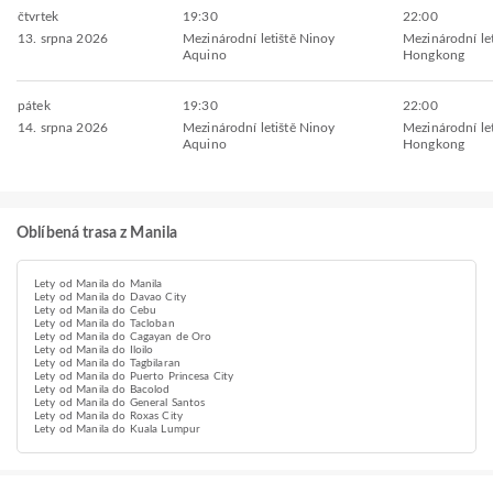
čtvrtek
19:30
22:00
13. srpna 2026
Mezinárodní letiště Ninoy
Mezinárodní let
Aquino
Hongkong
pátek
19:30
22:00
14. srpna 2026
Mezinárodní letiště Ninoy
Mezinárodní let
Aquino
Hongkong
Oblíbená trasa z Manila
Lety od Manila do Manila
Lety od Manila do Davao City
Lety od Manila do Cebu
Lety od Manila do Tacloban
Lety od Manila do Cagayan de Oro
Lety od Manila do Iloilo
Lety od Manila do Tagbilaran
Lety od Manila do Puerto Princesa City
Lety od Manila do Bacolod
Lety od Manila do General Santos
Lety od Manila do Roxas City
Lety od Manila do Kuala Lumpur