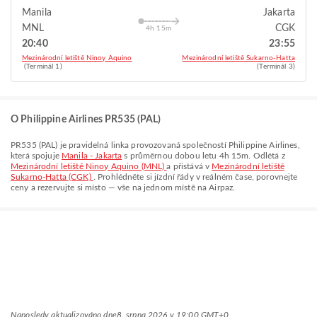
Manila
Jakarta
MNL
CGK
4h 15m
20:40
23:55
Mezinárodní letiště Ninoy Aquino
Mezinárodní letiště Sukarno-Hatta
(Terminál 1)
(Terminál 3)
O Philippine Airlines PR535 (PAL)
PR535
(
PAL
) je pravidelná linka provozovaná společností
Philippine Airlines
,
která spojuje
Manila - Jakarta
s průměrnou dobou letu
4h 15m
. Odlétá z
Mezinárodní letiště Ninoy Aquino (MNL)
a přistává v
Mezinárodní letiště
Sukarno-Hatta (CGK)
. Prohlédněte si jízdní řády v reálném čase, porovnejte
ceny a rezervujte si místo — vše na jednom místě na Airpaz.
Naposledy aktualizováno dne
8. srpna 2026 v 19:00 GMT+0