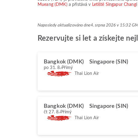
Mueang (DMK)
a přistává v
Letiště Singapur Changi
Naposledy aktualizováno dne
4. srpna 2026 v 15:32 G
Rezervujte si let a získejte n
Bangkok (DMK)
Singapore (SIN)
po 31. 8.
Přímý
Thai Lion Air
Bangkok (DMK)
Singapore (SIN)
čt 27. 8.
Přímý
Thai Lion Air