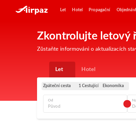
Let
Hotel
Propagační
Objednáv
Zkontrolujte letový 
Zůstaňte informováni o aktualizacích st
Let
Hotel
Zpáteční cesta
Ekonomika
1 Cestující
Od
N