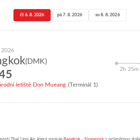
čt 6. 8. 2026
pá 7. 8. 2026
so 8. 8. 2026
. 2026
ngkok
(DMK)
2h 25m
:45
rodní letiště Don Mueang
(Terminál 1)
čností
Thai Lion Air
, která spojuje
Bangkok - Singapore
s průměrnou dob