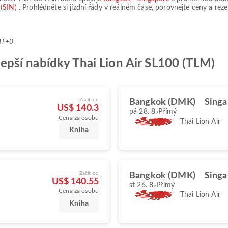
 (SIN)
. Prohlédněte si jízdní řády v reálném čase, porovnejte ceny a rez
MT+0
ejlepší nabídky Thai Lion Air SL100 (TLM)
Začít od
Bangkok (DMK)
Singa
US$ 140.3
pá 28. 8.
Přímý
Cena za osobu
Thai Lion Air
Kniha
Začít od
Bangkok (DMK)
Singa
US$ 140.55
st 26. 8.
Přímý
Cena za osobu
Thai Lion Air
Kniha