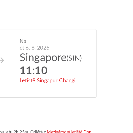
Na
čt 6. 8. 2026
Singapore
(SIN)
11:10
Letiště Singapur Changi
ou letu
2h 25m
. Odlétá z
Mezinárodní letiště Don