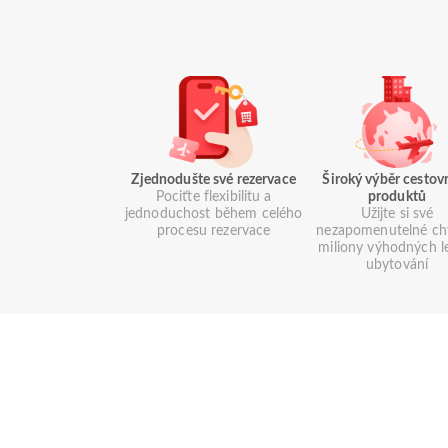
Zjednodušte své rezervace
Široký výběr cestov
Pociťte flexibilitu a
produktů
jednoduchost během celého
Užijte si své
procesu rezervace
nezapomenutelné chv
miliony výhodných l
ubytování