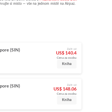
ervujte si místo — vše na jednom místě na Airpaz.
Začít od
pore (SIN)
US$ 140.4
Cena za osobu
Kniha
Začít od
pore (SIN)
US$ 148.06
Cena za osobu
Kniha