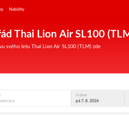
ky
Nabídky
řád Thai Lion Air SL100 (TL
avu svého letu Thai Lion Air SL100 (TLM) zde
a
Odjezd
pá 7. 8. 2026