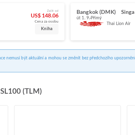
Začít od
Bangkok (DMK)
Singa
US$ 148.06
út 1. 9.
Přímý
Cena za osobu
Thai Lion Air
Kniha
nce nemusí být aktuální a mohou se změnit bez předchozího upozornění
r SL100 (TLM)