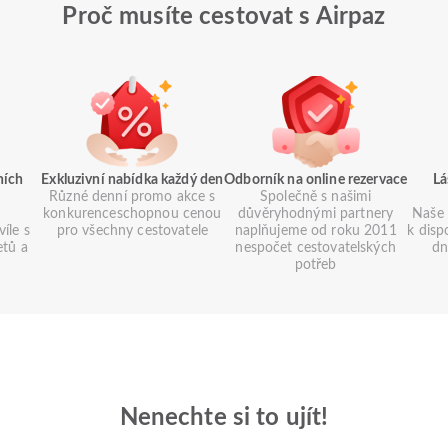
Proč musíte cestovat s Airpaz
ních
Exkluzivní nabídka každý den
Odborník na online rezervace
Lá
Různé denní promo akce s
Společně s našimi
konkurenceschopnou cenou
důvěryhodnými partnery
Naše 
íle s
pro všechny cestovatele
naplňujeme od roku 2011
k disp
etů a
nespočet cestovatelských
dn
potřeb
Nenechte si to ujít!