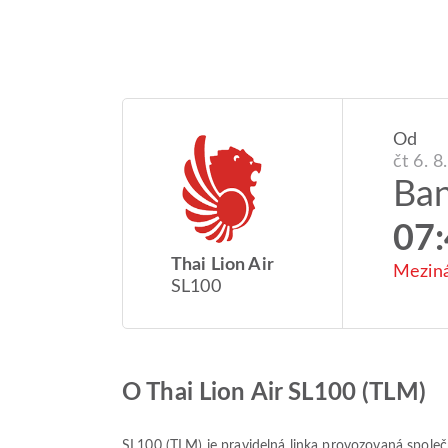
Od
čt 6. 8
Ba
07
Thai Lion Air
Meziná
SL100
O Thai Lion Air SL100 (TLM)
SL100
(
TLM
) je pravidelná linka provozovaná spole