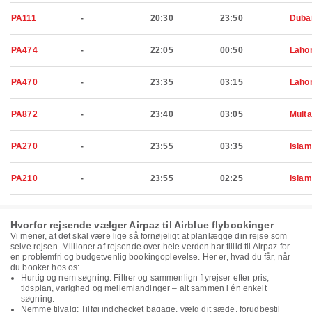
PA111
-
20:30
23:50
Duba
PA474
-
22:05
00:50
Laho
PA470
-
23:35
03:15
Laho
PA872
-
23:40
03:05
Mult
PA270
-
23:55
03:35
Isla
PA210
-
23:55
02:25
Isla
Hvorfor rejsende vælger Airpaz til Airblue flybookinger
Vi mener, at det skal være lige så fornøjeligt at planlægge din rejse som
selve rejsen. Millioner af rejsende over hele verden har tillid til Airpaz for
en problemfri og budgetvenlig bookingoplevelse. Her er, hvad du får, når
du booker hos os:
Hurtig og nem søgning: Filtrer og sammenlign flyrejser efter pris,
tidsplan, varighed og mellemlandinger – alt sammen i én enkelt
søgning.
Nemme tilvalg: Tilføj indchecket bagage, vælg dit sæde, forudbestil