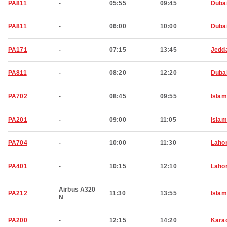
PA811
-
05:55
09:45
Duba
PA811
-
06:00
10:00
Duba
PA171
-
07:15
13:45
Jedd
PA811
-
08:20
12:20
Duba
PA702
-
08:45
09:55
Isla
PA201
-
09:00
11:05
Isla
PA704
-
10:00
11:30
Laho
PA401
-
10:15
12:10
Laho
Airbus A320
PA212
11:30
13:55
Isla
N
PA200
-
12:15
14:20
Kara