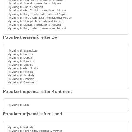
-flyvning til Jinnah International Airport
-flyvning til Skardu Airport
-flyvning til Abu Dhabi International Airport
-flyvning til King Khalid International Airport
-flyvning til King Abdulaziz International Airport
-flyvning til Sharjah International Airport
-flyvning til Multan International Airport
-flyvning til King Fahd International Airport
Populært rejsemål efter By
-flyvning til Islamabad
-flyvning til Lahore
-flyvning til Dubai
-flyvning til Karachi
-flyvning til Skardu
-flyvning til Abu Dhabi
-flyvning til Riyadh
-flyvning til Jeddah
-flyvning til Sharjah
-flyvning til Dammam
Populært rejsemål efter Kontinent
-flyvning til Asia
Populært rejsemål efter Land
-flyvning til Pakistan
-flyvning til Forenede Arabiske Emirater