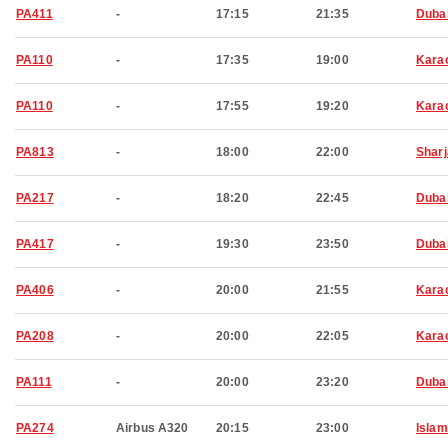
PA411
-
17:15
21:35
Duba
PA110
-
17:35
19:00
Kara
PA110
-
17:55
19:20
Kara
PA813
-
18:00
22:00
Shar
PA217
-
18:20
22:45
Duba
PA417
-
19:30
23:50
Duba
PA406
-
20:00
21:55
Kara
PA208
-
20:00
22:05
Kara
PA111
-
20:00
23:20
Duba
PA274
Airbus A320
20:15
23:00
Isla