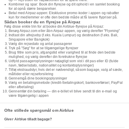
op — rejs uden for højsæsonen for at spare mere.
Kombiner og spar: Book din flyrejse og dit ophold i en samlet booking
for at opnå større besparelser.
Betal med Airpaz-appen: Eksklusive promo-koder i appen og rabatter
kun for medlemmer er ofte den bedste måde at få lavere flypriser på.
Sådan booker du en flyrejse på Airpaz
Følg disse enkle trin for at booke din Airblue-flyrejse på Airpaz:
Besøg Airpaz.com eller åbn Airpaz-appen, og vælg derefter "Flyvning"
Indtast din afrejseby (f.eks. Kuala Lumpur) og destination (f.eks. Bali,
Singapore eller Bangkok)
Vælg din rejsedato og antal passagerer
Tryk på "Søg" for at se tilgængelige flyrejser
Brug filtre som pris, afgangstid eller varighed til at finde den bedste
mulighed, og vælg derefter din foretrukne flyrejse
Udfyld passageroplysninger nøjagtigt som vist i dit pas eller ID (fulde
navn, fødselsdato, nationalitet og kontaktoplysninger)
Tilføj ekstraudstyr, hvis det er nødvendigt, såsom bagage, valg af sæde,
måltider eller rejseforsikring
Gennemgå dine bookingoplysninger
Vælg en betalingsmetode (kredit-/betalingskort, bankoverførsel, PayPal
eller afbetaling)
Gennemfør din betaling — din e-billet vil blive sendt til din e-mail og
være tilgængelig i appen
Ofte stillede spørgsmål om Airblue
Giver Airblue tilladt bagage?