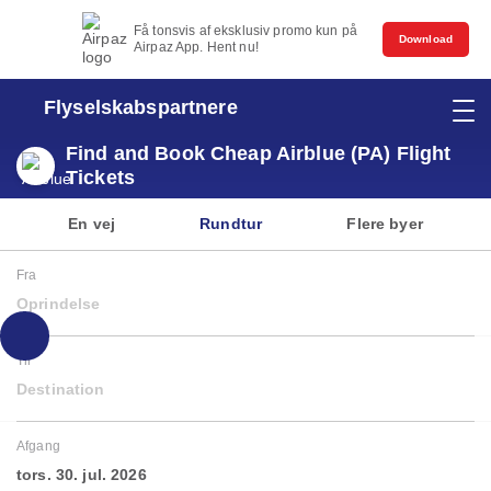
Få tonsvis af eksklusiv promo kun på
Download
Airpaz App. Hent nu!
Flyselskabspartnere
Find and Book Cheap Airblue (PA) Flight
Tickets
En vej
Rundtur
Flere byer
Fra
Oprindelse
Til
Destination
Afgang
tors. 30. jul. 2026