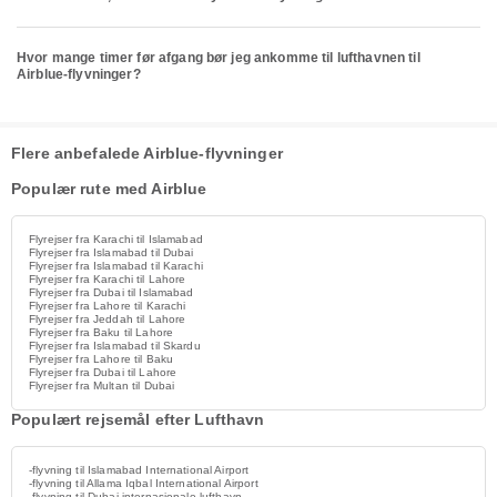
Hvor mange timer før afgang bør jeg ankomme til lufthavnen til
Airblue-flyvninger?
Flere anbefalede Airblue-flyvninger
Populær rute med Airblue
Flyrejser fra Karachi til Islamabad
Flyrejser fra Islamabad til Dubai
Flyrejser fra Islamabad til Karachi
Flyrejser fra Karachi til Lahore
Flyrejser fra Dubai til Islamabad
Flyrejser fra Lahore til Karachi
Flyrejser fra Jeddah til Lahore
Flyrejser fra Baku til Lahore
Flyrejser fra Islamabad til Skardu
Flyrejser fra Lahore til Baku
Flyrejser fra Dubai til Lahore
Flyrejser fra Multan til Dubai
Populært rejsemål efter Lufthavn
-flyvning til Islamabad International Airport
-flyvning til Allama Iqbal International Airport
-flyvning til Dubai internasjonale lufthavn