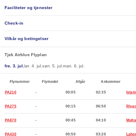
Faciliteter og tjenester
Check-in
Vilkår og betingelser
Tjek Airblue Flyplan
fre. 3. jul.
lør. 4. jul.
søn. 5. jul.
man. 6. jul.
Flynummer
Flymodel
Afgår
Ankommer
PA210
-
00:05
02:35
Isla
PA275
-
00:15
06:50
Riya
PA870
-
00:45
04:10
Mult
PA430
-
00:50
03:20
Laho