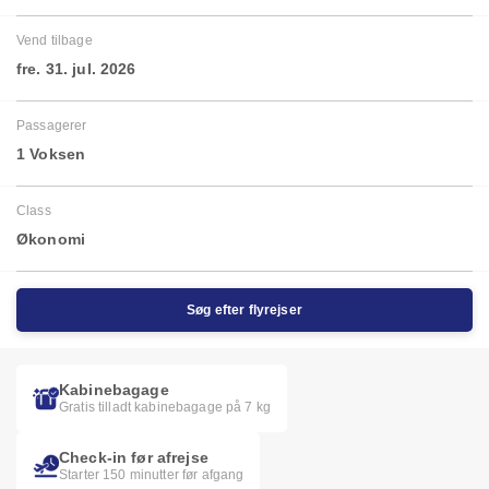
Vend tilbage
fre. 31. jul. 2026
Passagerer
1 Voksen
Class
Økonomi
Søg efter flyrejser
Kabinebagage
Gratis tilladt kabinebagage på 7 kg
Check-in før afrejse
Starter 150 minutter før afgang