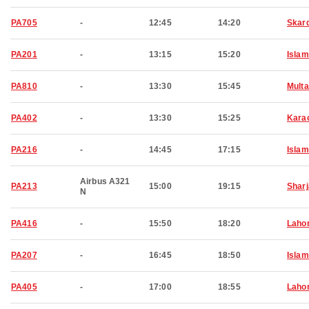
PA705
-
12:45
14:20
Skar
PA201
-
13:15
15:20
Isla
PA810
-
13:30
15:45
Mult
PA402
-
13:30
15:25
Kara
PA216
-
14:45
17:15
Isla
Airbus A321
PA213
15:00
19:15
Shar
N
PA416
-
15:50
18:20
Laho
PA207
-
16:45
18:50
Isla
PA405
-
17:00
18:55
Laho