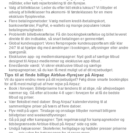
måltider, eller køb rejseforsikring til din flyrejse.
Valg af billetklasse: Leder du efter lidt ekstra luksus? Vi tilbyder et
udvalg af billetklasser fra økonomi- til førsteklasses for en mere
eksklusiv flyoplevelse.
Flere betalingsmetoder: Vælg mellem kredit-/betalingskort,
bankoverførsler, PayPal, e-wallets og mange populære lokale
betalingsmuligheder.
Problemfri billetbekræftelse: Få din bookingbekræftelse og billet leveret
direkte til din indbakke, så snart betalingen er gennemført.
Global kundesupport: Vores flersprogede kundesupportteam står klar
24/7 til at hjælpe dig med ændringer i bookingen, aflysninger eller andre
spørgsmål.
Eksklusive app- og medlemskampagner: Nyd godt af særlige tilbud
designet til Airpaz-medlemmer og eksklusive app-tilbud.
Enestående værdi: Vi sikrer eksklusive tilbud og særlige
kampagnepriser, så du kan få mest muligt ud af dit rejsebudget.
Tips til at finde billige Airblue-flyrejser på Airpaz
Vil du spare endnu mere på dit rejsebudget? Følg disse smarte bookingtips
for at få mest muligt ud af hver rejse på Airpaz:
Book i forvejen: Billetpriserne har tendens til at stige, når afrejsedagen
nærmer sig. Gå efter at booke 4-8 uger i forvejen for at få de bedste
tilbud og priser.
Vær fleksibel med datoer: Brug Airpaz' kalendervisning til at
sammenligne priser på tværs af flere datoer.
Flyv midt på ugen: Tirsdage og onsdage tilbyder normalt billigere
billetpriser end weekendflyvninger.
Gå på jagt efter kampagner: Tjek regelmæssigt for kampagnekoder og
tidsbegrænsede Airblue-tilbud på Airpaz' side og side.
Undgå højsæsoner: Skoleferier, helligdage og højtider presser priserne