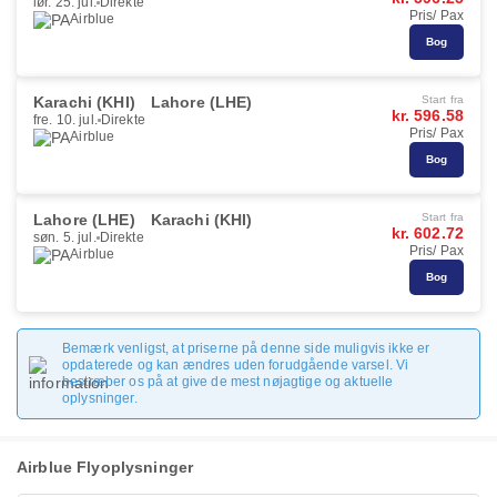
lør. 25. jul.
Direkte
Pris/ Pax
Airblue
Bog
Karachi (KHI)
Lahore (LHE)
Start fra
kr. 596.58
fre. 10. jul.
Direkte
Pris/ Pax
Airblue
Bog
Lahore (LHE)
Karachi (KHI)
Start fra
kr. 602.72
søn. 5. jul.
Direkte
Pris/ Pax
Airblue
Bog
Bemærk venligst, at priserne på denne side muligvis ikke er
opdaterede og kan ændres uden forudgående varsel. Vi
bestræber os på at give de mest nøjagtige og aktuelle
oplysninger.
Airblue Flyoplysninger