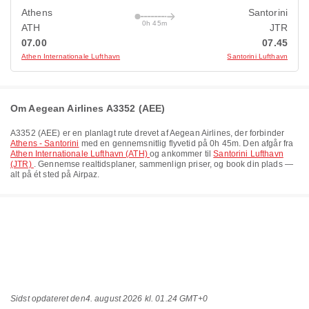
Athens
Santorini
0h 45m
ATH
JTR
07.00
07.45
Athen Internationale Lufthavn
Santorini Lufthavn
Om Aegean Airlines A3352 (AEE)
A3352
(
AEE
) er en planlagt rute drevet af
Aegean Airlines
, der forbinder
Athens - Santorini
med en gennemsnitlig flyvetid på
0h 45m
. Den afgår fra
Athen Internationale Lufthavn (ATH)
og ankommer til
Santorini Lufthavn
(JTR)
. Gennemse realtidsplaner, sammenlign priser, og book din plads —
alt på ét sted på Airpaz.
Sidst opdateret den
4. august 2026 kl. 01.24 GMT+0