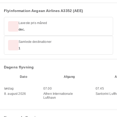
Flyinformation Aegean Airlines A3352 (AEE)
Laveste pris måned
dec.
Samlede destinationer
1
Dagens flyvning
Dato
Afgang
A
lørdag
07.00
07.45
8. august 2026
Athen Internationale
Santorini Luft
Lufthavn