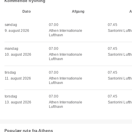
Kommende flyvning
Dato
Afgang
A
søndag
07.00
07.45
9. august 2026
Athen Internationale
Santorini Luft
Lufthavn
mandag
07.00
07.45
10. august 2026
Athen Internationale
Santorini Luft
Lufthavn
tirsdag
07.00
07.45
11. august 2026
Athen Internationale
Santorini Luft
Lufthavn
torsdag
07.00
07.45
13. august 2026
Athen Internationale
Santorini Luft
Lufthavn
Populær rute fra Athens