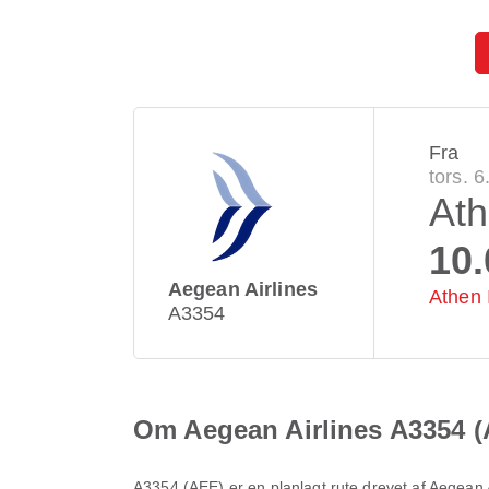
Fra
tors. 
At
10.
Aegean Airlines
Athen 
A3354
Om Aegean Airlines A3354 
A3354
(
AEE
) er en planlagt rute drevet af
Aegean A