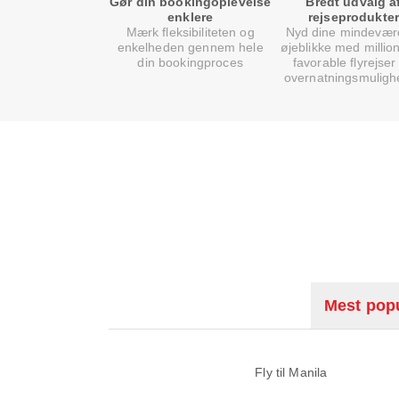
Gør din bookingoplevelse
Bredt udvalg a
enklere
rejseprodukter
Mærk fleksibiliteten og
Nyd dine mindevær
enkelheden gennem hele
øjeblikke med million
din bookingproces
favorable flyrejser
overnatningsmuligh
Mest popu
Fly til Manila