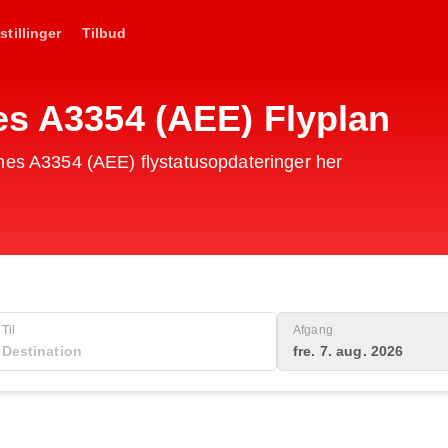
stillinger
Tilbud
es A3354 (AEE) Flyplan
nes A3354 (AEE) flystatusopdateringer her
Til
Afgang
fre. 7. aug. 2026