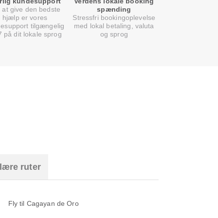
rlig kundesupport
Verdens lokale booking
 at give den bedste
spænding
hjælp er vores
Stressfri bookingoplevelse
esupport tilgængelig
med lokal betaling, valuta
7 på dit lokale sprog
og sprog
lære ruter
Fly til Cagayan de Oro