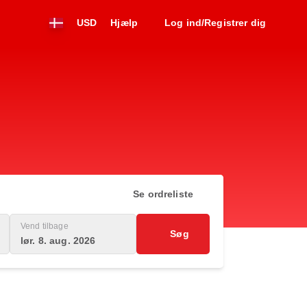
USD
Hjælp
Log ind/Registrer dig
Se ordreliste
Vend tilbage
Søg
lør. 8. aug. 2026