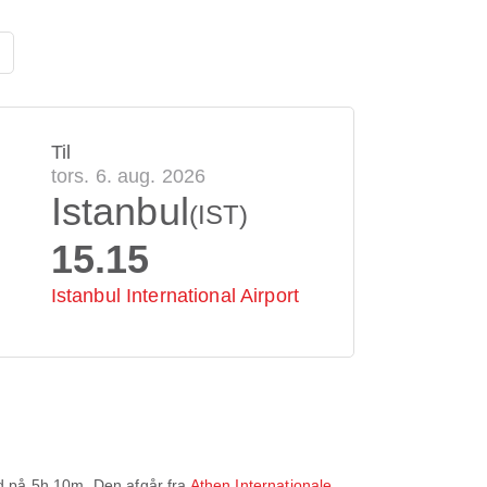
Til
tors. 6. aug. 2026
Istanbul
(IST)
15.15
Istanbul International Airport
id på
5h 10m
. Den afgår fra
Athen Internationale