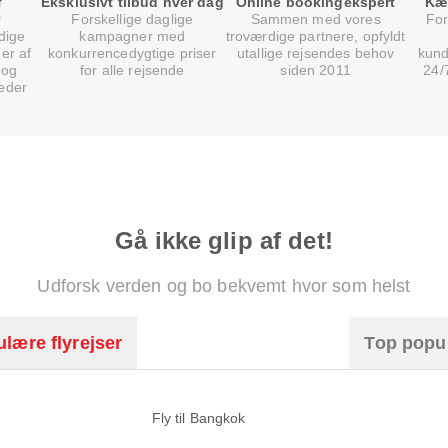
f
Eksklusivt tilbud hver dag
Online bookingekspert
Kæ
Forskellige daglige
Sammen med vores
For
dige
kampagner med
troværdige partnere, opfyldt
er af
konkurrencedygtige priser
utallige rejsendes behov
kund
 og
for alle rejsende
siden 2011
24/
eder
Gå ikke glip af det!
Udforsk verden og bo bekvemt hvor som helst
lære flyrejser
Top popu
Fly til Bangkok