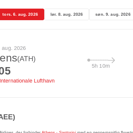
tors. 6. aug. 2026
lør. 8. aug. 2026
søn. 9. aug. 2026
6. aug. 2026
hens
(ATH)
5h 10m
05
Internationale Lufthavn
(AEE)
irlines
, der forbinder
Athens - Santorini
med en gennemsnitlig flyvet