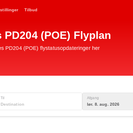
stillinger
Tilbud
es PD204 (POE) Flyplan
nes PD204 (POE) flystatusopdateringer her
Til
Afgang
lør. 8. aug. 2026