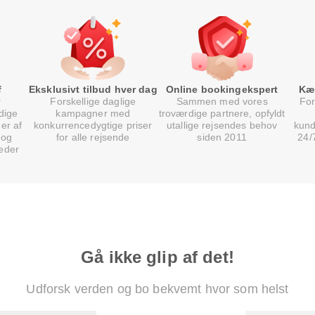
f
Eksklusivt tilbud hver dag
Online bookingekspert
Kæ
Forskellige daglige
Sammen med vores
For
dige
kampagner med
troværdige partnere, opfyldt
er af
konkurrencedygtige priser
utallige rejsendes behov
kund
 og
for alle rejsende
siden 2011
24/
eder
Gå ikke glip af det!
Udforsk verden og bo bekvemt hvor som helst