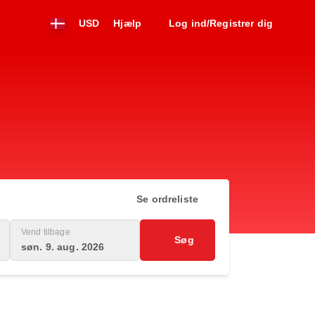
USD
Hjælp
Log ind/Registrer dig
Se ordreliste
Vend tilbage
Søg
søn. 9. aug. 2026