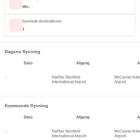
dec.
Samlede destinationer
1
Dagens flyvning
Dato
Afgang
A
-
Halifax Stanfield
McCarran Inter
International Airport
Airport
Kommende flyvning
Dato
Afgang
A
-
Halifax Stanfield
McCarran Inter
International Airport
Airport