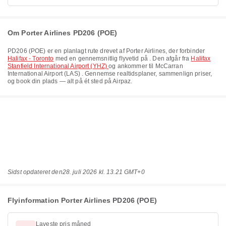
Om Porter Airlines PD206 (POE)
PD206
(
POE
) er en planlagt rute drevet af
Porter Airlines
, der forbinder
Halifax - Toronto
med en gennemsnitlig flyvetid på
. Den afgår fra
Halifax
Stanfield International Airport (YHZ)
og ankommer til
McCarran
International Airport (LAS)
. Gennemse realtidsplaner, sammenlign priser,
og book din plads — alt på ét sted på Airpaz.
Sidst opdateret den
28. juli 2026 kl. 13.21 GMT+0
Flyinformation Porter Airlines PD206 (POE)
Laveste pris måned