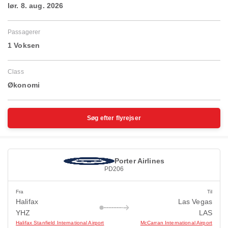
lør. 8. aug. 2026
Passagerer
1 Voksen
Class
Økonomi
Søg efter flyrejser
Porter Airlines
PD206
Fra
Til
Halifax
Las Vegas
YHZ
LAS
Halifax Stanfield International Airport
McCarran International Airport