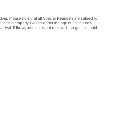
k-in. Please note that all Special Requests are subject to
t at this property. Guests under the age of 25 can only
arrival. If the agreement is not received, the guest should