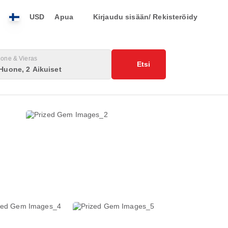
USD
Apua
Kirjaudu sisään/ Rekisteröidy
one & Vieras
Etsi
Huone, 2 Aikuiset