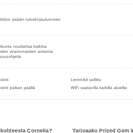
ktiton sisään-/uloskirjautuminen
ökunta noudattaa kaikkia
listen viranomaisten antamia
isuusohjeita
öinti
Lemmikit sallittu
öinti paikan päällä
WiFi saatavilla kaikilla alueilla
 kohteesta Cornelia?
Tarjoaako Prized Gem W