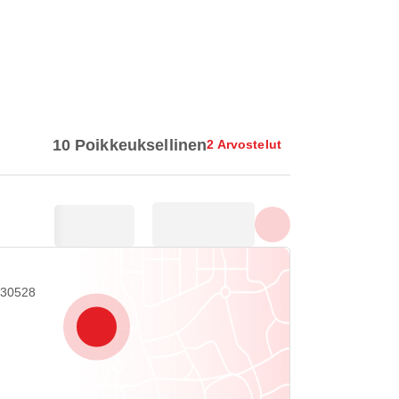
Näytä kaikki valokuvat
10 Poikkeuksellinen
2 Arvostelut
 30528