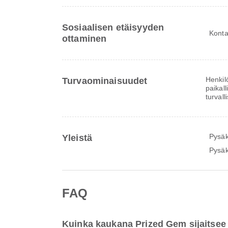
Sosiaalisen etäisyyden
Konta
ottaminen
Henkil
Turvaominaisuudet
paikal
turvall
Pysäk
Yleistä
Pysäk
FAQ
Kuinka kaukana Prized Gem sijaitsee