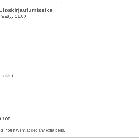
Uloskirjautumisaika
Päättyy 11.00
ossible).
nnot
ts. You haven't added any extra beds.