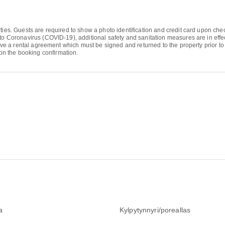
ties. Guests are required to show a photo identification and credit card upon chec
to Coronavirus (COVID-19), additional safety and sanitation measures are in effec
eive a rental agreement which must be signed and returned to the property prior to 
n the booking confirmation.
a
Kylpytynnyri/poreallas