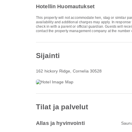
Hotellin Huomautukset
This property will not accommodate hen, stag or similar par
availability and additional charges may apply. In response 
check in with a parent or official guardian. Guests will rec
contact the property management company at the number o
Sijainti
162 hickory Ridge
, Cornelia 30528
Tilat ja palvelut
Allas ja hyvinvointi
Saun