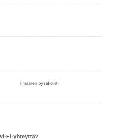
Ilmainen pysäköinti
i-Fi-yhteyttä?