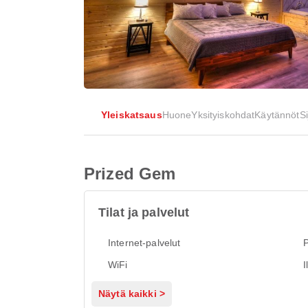
Yleiskatsaus
Huone
Yksityiskohdat
Käytännöt
Si
Prized Gem
Tilat ja palvelut
Internet-palvelut
P
WiFi
I
Näytä kaikki >