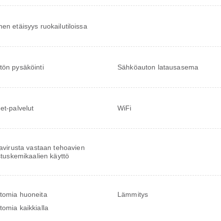
nen etäisyys ruokailutiloissa
tön pysäköinti
Sähköauton latausasema
net-palvelut
WiFi
virusta vastaan tehoavien
tuskemikaalien käyttö
tomia huoneita
Lämmitys
tomia kaikkialla