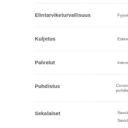
Elintarviketurvallisuus
Fyysi
Kuljetus
Estee
Palvelut
Inter
Corona
Puhdistus
puhdis
Savut
Sekalaiset
Savut