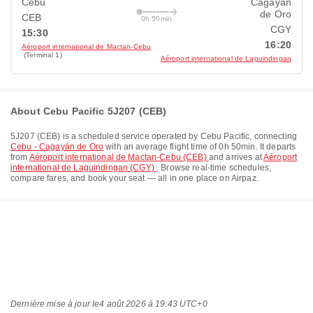
Cebu
Cagayán
de Oro
CEB
0h 50min
CGY
15:30
16:20
Aéroport international de Mactan-Cebu
(Terminal 1)
Aéroport international de Laguindingan
About Cebu Pacific 5J207 (CEB)
5J207
(
CEB
) is a scheduled service operated by
Cebu Pacific
, connecting
Cebu - Cagayán de Oro
with an average flight time of
0h 50min
. It departs
from
Aéroport international de Mactan-Cebu (CEB)
and arrives at
Aéroport
international de Laguindingan (CGY)
. Browse real-time schedules,
compare fares, and book your seat — all in one place on Airpaz.
Dernière mise à jour le
4 août 2026 à 19:43 UTC+0