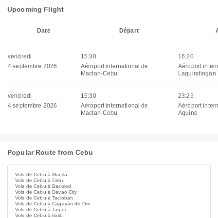
Upcoming Flight
Date
Départ
vendredi
15:30
16:20
4 septembre 2026
Aéroport international de
Aéroport inter
Mactan-Cebu
Laguindingan
vendredi
15:30
23:25
4 septembre 2026
Aéroport international de
Aéroport inter
Mactan-Cebu
Aquino
Popular Route from Cebu
Vols de Cebu à Manila
Vols de Cebu à Cebu
Vols de Cebu à Bacolod
Vols de Cebu à Davao City
Vols de Cebu à Tacloban
Vols de Cebu à Cagayán de Oro
Vols de Cebu à Taipei
Vols de Cebu à Iloilo