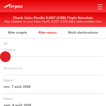
Check Cebu Pacific 5J207 (CEB) Flight Schedule
Stay Updated on your Cebu Pacific 5J207 (CEB) flight status updates here
Aller simple
Aller-retour
Multi-destinations
De
Origine
À
Destination
Départ
ven. 7 août 2026
Retour
sam. 8 août 2026