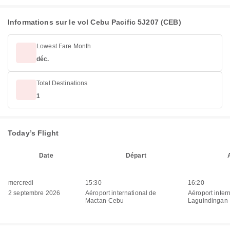
Informations sur le vol Cebu Pacific 5J207 (CEB)
Lowest Fare Month
déc.
Total Destinations
1
Today’s Flight
Date
Départ
mercredi
15:30
16:20
2 septembre 2026
Aéroport international de
Aéroport inter
Mactan-Cebu
Laguindingan