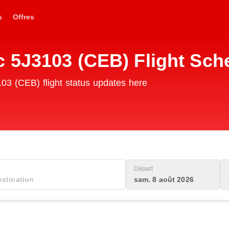
s
Offres
c 5J3103 (CEB) Flight Sch
03 (CEB) flight status updates here
Départ
sam. 8 août 2026