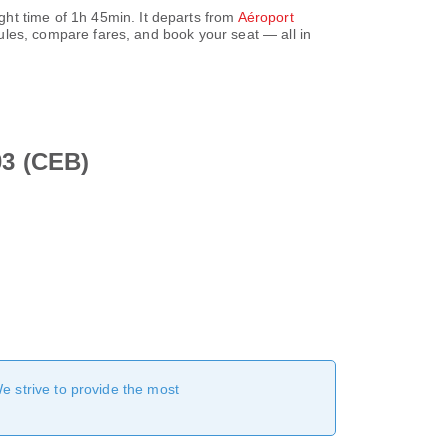
ght time of
1h 45min
. It departs from
Aéroport
ules, compare fares, and book your seat — all in
03 (CEB)
We strive to provide the most