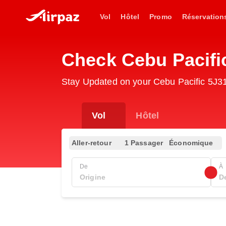
Vol
Hôtel
Promo
Réservation
Check Cebu Pacifi
Stay Updated on your Cebu Pacific 5J31
Vol
Hôtel
Aller-retour
1 Passager
Économique
De
À