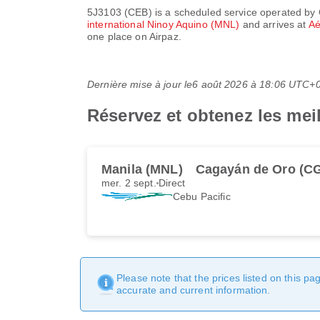
5J3103
(
CEB
) is a scheduled service operated by
international Ninoy Aquino (MNL)
and arrives at
Aé
one place on Airpaz.
Dernière mise à jour le
6 août 2026 à 18:06 UTC+
Réservez et obtenez les mei
Manila (MNL)
Cagayán de Oro (C
mer. 2 sept.
Direct
Cebu Pacific
Please note that the prices listed on this p
accurate and current information.