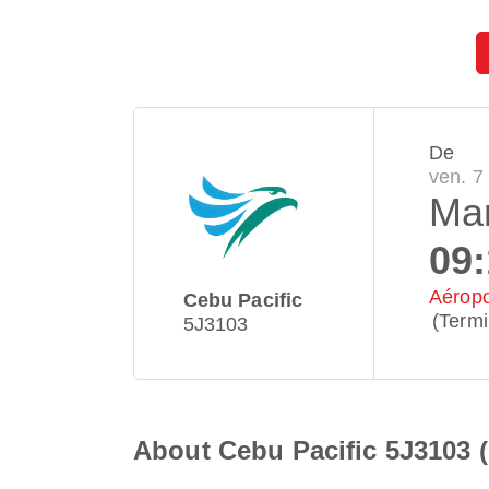
De
ven. 7
Man
09
Aéropo
Cebu Pacific
(Termi
5J3103
About Cebu Pacific 5J3103 