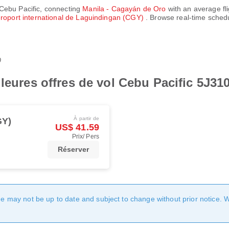
Cebu Pacific
, connecting
Manila - Cagayán de Oro
with an average fli
roport international de Laguindingan (CGY)
. Browse real-time sched
0
lleures offres de vol Cebu Pacific 5J31
À partir de
GY)
US$ 41.59
Prix/ Pers
Réserver
age may not be up to date and subject to change without prior notice. 