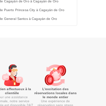
 de Cagayán de Oro à Cagayán de Oro
de Puerto Princesa City à Cagayán de Oro
 de General Santos à Cagayán de Oro
ien affectueux à la
L'excitation des
clientèle
réservations locales dans
ur une assistance
le monde entier
imale, notre service
Une expérience de
èle est disponible 24/7
réservation sans stress