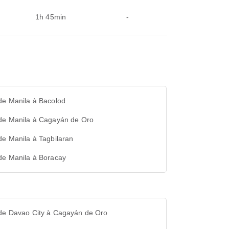
1h 45min
-
de Manila à Bacolod
 de Manila à Cagayán de Oro
de Manila à Tagbilaran
de Manila à Boracay
 de Davao City à Cagayán de Oro