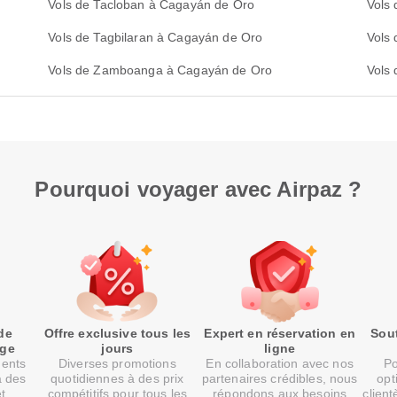
Vols de Tacloban à Cagayán de Oro
Vols
Vols de Tagbilaran à Cagayán de Oro
Vols 
Vols de Zamboanga à Cagayán de Oro
Vols
Pourquoi voyager avec Airpaz ?
de
Offre exclusive tous les
Expert en réservation en
Sout
age
jours
ligne
ments
Diverses promotions
En collaboration avec nos
Po
à des
quotidiennes à des prix
partenaires crédibles, nous
opt
et
compétitifs pour tous les
répondons aux besoins
client