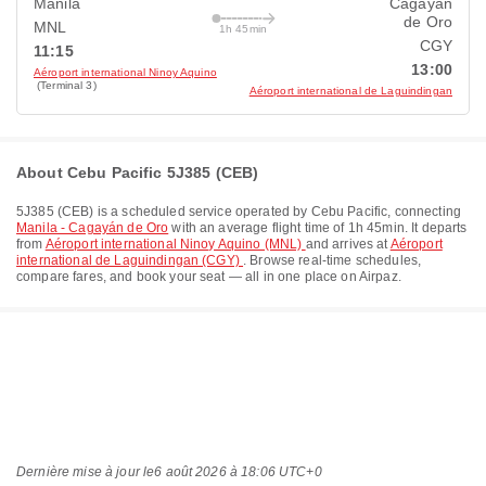
Manila
Cagayán
de Oro
MNL
1h 45min
CGY
11:15
13:00
Aéroport international Ninoy Aquino
(Terminal 3)
Aéroport international de Laguindingan
About Cebu Pacific 5J385 (CEB)
5J385
(
CEB
) is a scheduled service operated by
Cebu Pacific
, connecting
Manila - Cagayán de Oro
with an average flight time of
1h 45min
. It departs
from
Aéroport international Ninoy Aquino (MNL)
and arrives at
Aéroport
international de Laguindingan (CGY)
. Browse real-time schedules,
compare fares, and book your seat — all in one place on Airpaz.
Dernière mise à jour le
6 août 2026 à 18:06 UTC+0