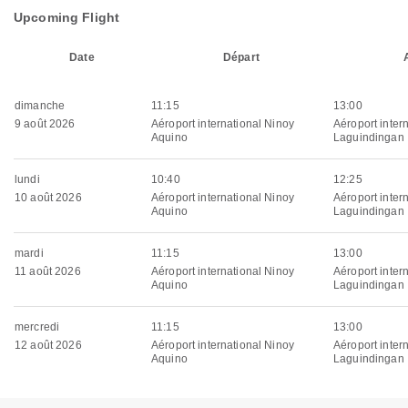
Upcoming Flight
Date
Départ
dimanche
11:15
13:00
9 août 2026
Aéroport international Ninoy
Aéroport inter
Aquino
Laguindingan
lundi
10:40
12:25
10 août 2026
Aéroport international Ninoy
Aéroport inter
Aquino
Laguindingan
mardi
11:15
13:00
11 août 2026
Aéroport international Ninoy
Aéroport inter
Aquino
Laguindingan
mercredi
11:15
13:00
12 août 2026
Aéroport international Ninoy
Aéroport inter
Aquino
Laguindingan