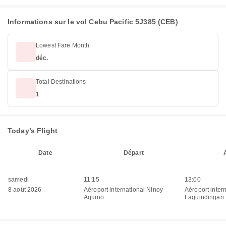
Informations sur le vol Cebu Pacific 5J385 (CEB)
Lowest Fare Month
déc.
Total Destinations
1
Today’s Flight
Date
Départ
samedi
11:15
13:00
8 août 2026
Aéroport international Ninoy
Aéroport inter
Aquino
Laguindingan