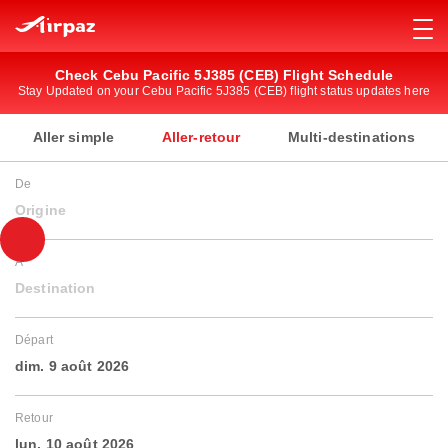
Check Cebu Pacific 5J385 (CEB) Flight Schedule
Stay Updated on your Cebu Pacific 5J385 (CEB) flight status updates here
Aller simple
Aller-retour
Multi-destinations
De
Origine
À
Destination
Départ
dim. 9 août 2026
Retour
lun. 10 août 2026