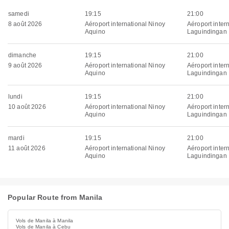
samedi
19:15
21:00
8 août 2026
Aéroport international Ninoy
Aéroport inter
Aquino
Laguindingan
dimanche
19:15
21:00
9 août 2026
Aéroport international Ninoy
Aéroport inter
Aquino
Laguindingan
lundi
19:15
21:00
10 août 2026
Aéroport international Ninoy
Aéroport inter
Aquino
Laguindingan
mardi
19:15
21:00
11 août 2026
Aéroport international Ninoy
Aéroport inter
Aquino
Laguindingan
Popular Route from Manila
Vols de Manila à Manila
Vols de Manila à Cebu