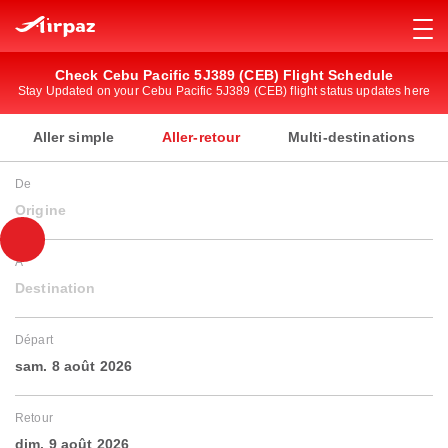
Check Cebu Pacific 5J389 (CEB) Flight Schedule
Stay Updated on your Cebu Pacific 5J389 (CEB) flight status updates here
Aller simple
Aller-retour
Multi-destinations
De
Origine
À
Destination
Départ
sam. 8 août 2026
Retour
dim. 9 août 2026