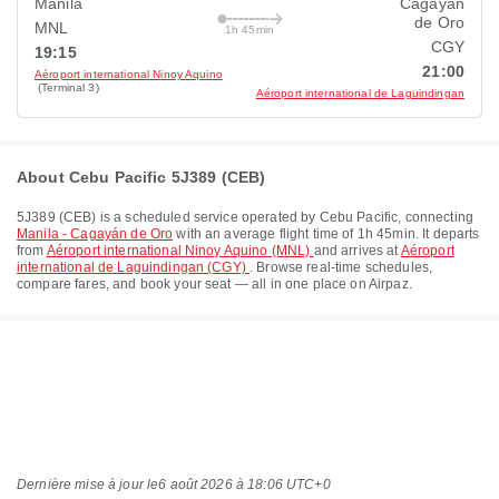
Manila
Cagayán
de Oro
MNL
1h 45min
CGY
19:15
21:00
Aéroport international Ninoy Aquino
(Terminal 3)
Aéroport international de Laguindingan
About Cebu Pacific 5J389 (CEB)
5J389
(
CEB
) is a scheduled service operated by
Cebu Pacific
, connecting
Manila - Cagayán de Oro
with an average flight time of
1h 45min
. It departs
from
Aéroport international Ninoy Aquino (MNL)
and arrives at
Aéroport
international de Laguindingan (CGY)
. Browse real-time schedules,
compare fares, and book your seat — all in one place on Airpaz.
Dernière mise à jour le
6 août 2026 à 18:06 UTC+0