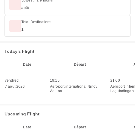
Lowest Fare Month
août
Total Destinations
1
Today’s Flight
Date
Départ
vendredi
19:15
21:00
7 août 2026
Aéroport international Ninoy
Aéroport inter
Aquino
Laguindingan
Upcoming Flight
Date
Départ