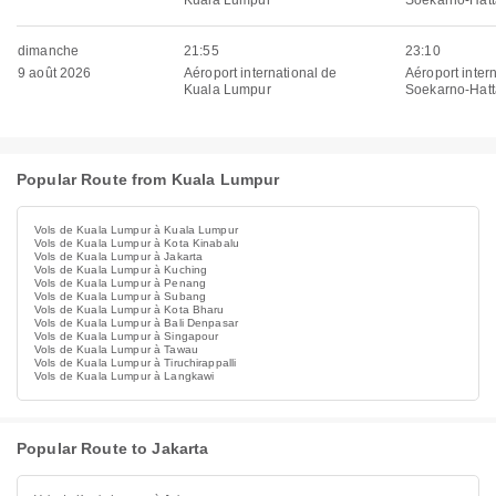
Kuala Lumpur
Soekarno-Hatt
dimanche
21:55
23:10
9 août 2026
Aéroport international de
Aéroport inter
Kuala Lumpur
Soekarno-Hatt
Popular Route from Kuala Lumpur
Vols de Kuala Lumpur à Kuala Lumpur
Vols de Kuala Lumpur à Kota Kinabalu
Vols de Kuala Lumpur à Jakarta
Vols de Kuala Lumpur à Kuching
Vols de Kuala Lumpur à Penang
Vols de Kuala Lumpur à Subang
Vols de Kuala Lumpur à Kota Bharu
Vols de Kuala Lumpur à Bali Denpasar
Vols de Kuala Lumpur à Singapour
Vols de Kuala Lumpur à Tawau
Vols de Kuala Lumpur à Tiruchirappalli
Vols de Kuala Lumpur à Langkawi
Popular Route to Jakarta