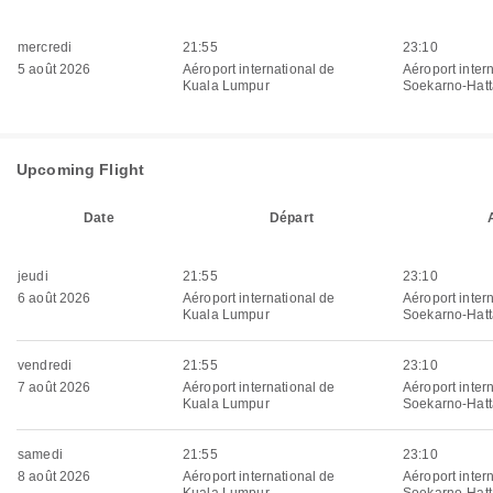
mercredi
21:55
23:10
5 août 2026
Aéroport international de
Aéroport inter
Kuala Lumpur
Soekarno-Hatt
Upcoming Flight
Date
Départ
jeudi
21:55
23:10
6 août 2026
Aéroport international de
Aéroport inter
Kuala Lumpur
Soekarno-Hatt
vendredi
21:55
23:10
7 août 2026
Aéroport international de
Aéroport inter
Kuala Lumpur
Soekarno-Hatt
samedi
21:55
23:10
8 août 2026
Aéroport international de
Aéroport inter