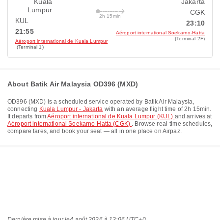
Kuala
Jakarta
Lumpur
CGK
2h 15min
KUL
23:10
21:55
Aéroport international Soekarno-Hatta
(Terminal 2F)
Aéroport international de Kuala Lumpur
(Terminal 1)
About Batik Air Malaysia OD396 (MXD)
OD396
(
MXD
) is a scheduled service operated by
Batik Air Malaysia
,
connecting
Kuala Lumpur - Jakarta
with an average flight time of
2h 15min
.
It departs from
Aéroport international de Kuala Lumpur (KUL)
and arrives at
Aéroport international Soekarno-Hatta (CGK)
. Browse real-time schedules,
compare fares, and book your seat — all in one place on Airpaz.
Dernière mise à jour le
4 août 2026 à 13:06 UTC+0