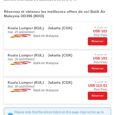
Réservez et obtenez les meilleures offres de vol Batik Air
Malaysia OD396 (MXD)
Kuala Lumpur (KUL)
Jakarta (CGK)
À partir de
US$ 101
mar. 25 août
Direct
Prix/ Pers
Batik Air Malaysia
Réserver
Kuala Lumpur (KUL)
Jakarta (CGK)
À partir de
US$ 101
mer. 26 août
Direct
Prix/ Pers
Batik Air Malaysia
Réserver
Kuala Lumpur (KUL)
Jakarta (CGK)
À partir de
US$ 113.01
dim. 30 août
Direct
Prix/ Pers
Batik Air Malaysia
Réserver
Please note that the prices listed on this page may not be up to