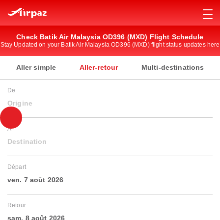
Check Batik Air Malaysia OD396 (MXD) Flight Schedule
Stay Updated on your Batik Air Malaysia OD396 (MXD) flight status updates here
Aller simple
Aller-retour
Multi-destinations
De
Origine
À
Destination
Départ
ven. 7 août 2026
Retour
sam. 8 août 2026