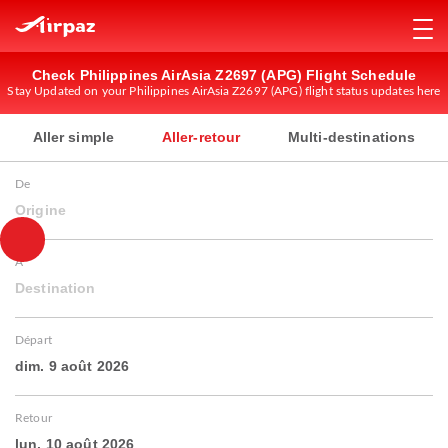
Check Philippines AirAsia Z2697 (APG) Flight Schedule
Stay Updated on your Philippines AirAsia Z2697 (APG) flight status updates here
Aller simple
Aller-retour
Multi-destinations
De
Origine
À
Destination
Départ
dim. 9 août 2026
Retour
lun. 10 août 2026