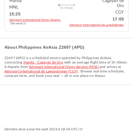
Manila
Cagayán de
Oro
MNL
1h 40min
CGY
15:25
17:05
Aéroport international Ninoy Aquino
(Terminal 2)
Aéroport international de Laguindingan
About Philippines AirAsia Z2697 (APG)
Z2697
(
APG
) is a scheduled service operated by
Philippines AirAsia
,
connecting
Manila - Cagayán de Oro
with an average flight time of
1h 40min
.
It departs from
Aéroport international Ninoy Aquino (MNL)
and arrives at
Aéroport international de Laguindingan (CGY)
. Browse real-time schedules,
compare fares, and book your seat — all in one place on Airpaz.
Dernière mise à jour le
6 août 2026 à 18:06 UTC+0