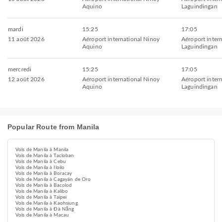
Aquino
Laguindingan
mardi
15:25
17:05
11 août 2026
Aéroport international Ninoy
Aéroport intern
Aquino
Laguindingan
mercredi
15:25
17:05
12 août 2026
Aéroport international Ninoy
Aéroport intern
Aquino
Laguindingan
Popular Route from Manila
Vols de Manila à Manila
Vols de Manila à Tacloban
Vols de Manila à Cebu
Vols de Manila à Iloilo
Vols de Manila à Boracay
Vols de Manila à Cagayán de Oro
Vols de Manila à Bacolod
Vols de Manila à Kalibo
Vols de Manila à Taipei
Vols de Manila à Kaohsiung
Vols de Manila à Đà Nẵng
Vols de Manila à Macau