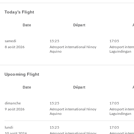
Today’s Flight
Date
Départ
samedi
15:25
17:05
8 août 2026
Aéroport international Ninoy
Aéroport intern
Aquino
Laguindingan
Upcoming Flight
Date
Départ
dimanche
15:25
17:05
9 août 2026
Aéroport international Ninoy
Aéroport intern
Aquino
Laguindingan
lundi
15:25
17:05
10 août 2026
Aéroport international Ninoy
Aéroport intern