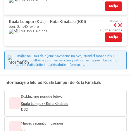
Malaysia Airlines
Knjiga
Kuala Lumpur (KUL)
Kota Kinabalu (BKI)
Počni od
€ 36
pon, 5. lis
Direktno
Cijena/ osoba
Malaysia Airlines
Knjiga
Imajte na umu da cijene navedene na ovoj stranici možda nisu
ažurne i podložne promjenama bez prethodne najave. Nastojimo
pružiti najtočnije i najaktualnije informacije.
Informacije o letu od Kuala Lumpur do Kota Kinabalu
Ekskluzivne ponude letova
Kuala Lumpur - Kota Kinabalu
€ 32
Mjesec s najnižom cijenom
kol.