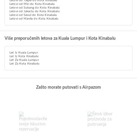
Letovi od Taipei do Kota Kinabalu
Letovi od Miri do Kota Kinabalu
Letovi od Subang do Kota Kinabalu
Letovi od Jakarta do Kota Kinabalu
Letovi od Seoul do Kota Kinabalu
Letovi od Manila do Kota Kinabalu
Više preporučenih letova za Kuala Lumpur i Kota Kinabalu
Let Iz Kuala Lumpur
Let Iz Kota Kinabalu
Let Za Kuala Lumpur
Let Za Kota Kinabalu
Zašto morate putovati s Airpazom