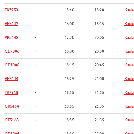
TK7950
-
15:40
18:20
Kuala
AK5112
-
16:00
18:35
Kuala
AK5142
-
17:30
20:05
Kuala
OD7006
-
18:00
20:30
Kuala
OD1006
-
18:15
20:45
Kuala
AK5114
-
18:25
21:00
Kuala
TK7918
-
18:55
21:35
Kuala
QR5454
-
18:55
21:35
Kuala
QF5168
-
18:55
21:35
Kuala