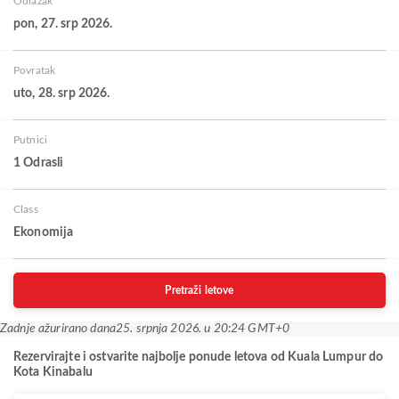
Odlazak
pon, 27. srp 2026.
Povratak
uto, 28. srp 2026.
Putnici
1 Odrasli
Class
Ekonomija
Pretraži letove
Zadnje ažurirano dana
25. srpnja 2026. u 20:24 GMT+0
Rezervirajte i ostvarite najbolje ponude letova od Kuala Lumpur do
Kota Kinabalu