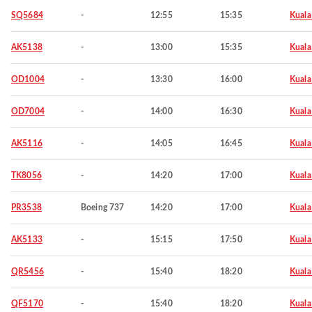
SQ5684
-
12:55
15:35
Kuala
AK5138
-
13:00
15:35
Kuala
OD1004
-
13:30
16:00
Kuala
OD7004
-
14:00
16:30
Kuala
AK5116
-
14:05
16:45
Kuala
TK8056
-
14:20
17:00
Kuala
PR3538
Boeing 737
14:20
17:00
Kuala
AK5133
-
15:15
17:50
Kuala
QR5456
-
15:40
18:20
Kuala
QF5170
-
15:40
18:20
Kuala