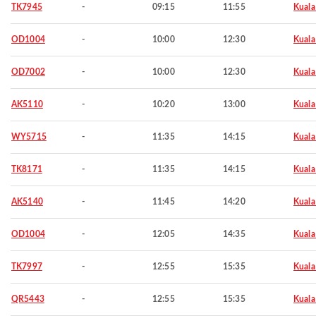
TK7945
-
09:15
11:55
Kuala
OD1004
-
10:00
12:30
Kuala
OD7002
-
10:00
12:30
Kuala
AK5110
-
10:20
13:00
Kuala
WY5715
-
11:35
14:15
Kuala
TK8171
-
11:35
14:15
Kuala
AK5140
-
11:45
14:20
Kuala
OD1004
-
12:05
14:35
Kuala
TK7997
-
12:55
15:35
Kuala
QR5443
-
12:55
15:35
Kuala