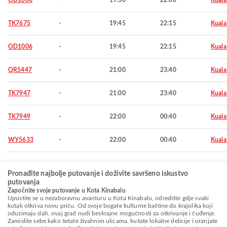
OD1006
-
19:30
22:00
Kuala
TK7675
-
19:45
22:15
Kuala
OD1006
-
19:45
22:15
Kuala
QR5447
-
21:00
23:40
Kuala
TK7947
-
21:00
23:40
Kuala
TK7949
-
22:00
00:40
Kuala
WY5633
-
22:00
00:40
Kuala
Pronađite najbolje putovanje i doživite savršeno iskustvo
putovanja
Započnite svoje putovanje u Kota Kinabalu
Upustite se u nezaboravnu avanturu u Kota Kinabalu, odredište gdje svaki
kutak otkriva novu priču. Od svoje bogate kulturne baštine do krajolika koji
oduzimaju dah, ovaj grad nudi beskrajne mogućnosti za otkrivanje i čuđenje.
Zamislite sebe kako šetate živahnim ulicama, kušate lokalne delicije i uranjate