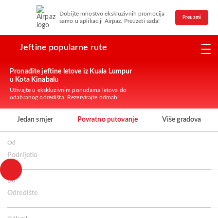
Dobijte mnoštvo ekskluzivnih promocija
Preuzmi
samo u aplikaciji Airpaz. Preuzeti sada!
Jeftine popularne rute
Pronađite jeftine letove iz Kuala Lumpur
u Kota Kinabalu
Uživajte u ekskluzivnim ponudama letova do
odabranog odredišta. Rezervirajte odmah!
Jedan smjer
Povratno putovanje
Više gradova
Od
Podrijetlo
Do
Odredište