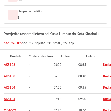
Ukupno odredišta
1
Provjerite raspored letova od Kuala Lumpur do Kota Kinabalu
ned, 26. srp
pon, 27. srp
uto, 28. srp
sri, 29. srp
Broj leta.
Model zrakoplova
Odlazi
Dolazi
AK5108
-
06:00
08:35
Kuala
AK5108
-
06:05
08:40
Kuala
AK5104
-
07:00
09:35
Kuala
AK5104
-
07:15
09:50
Kuala
OD1002
-
07:30
10:00
Kuala