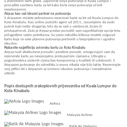
u jedinstveni šarm grada. Započnite svoje putovanje iz Kuala Lumpur i
pronađite savršenu kartu za let kako biste svoje putovanje učinili
nezaboravnim.
Airpaz kao vaš iskusni partner na putovanju
S Airpazom možete jednostavno rezervirati karte za let od Kuala Lumpur do
Kota Kinabalu. Kao online putnički agent od 2011., razumijemo da svaki
putnik traži nešto drugačije, bilo da se radi o udobnosti, brzini ili
pristupačnosti. Zato je Airpaz predan ponuditi vam najprikladnije opcije leta,
prilagođene vašim potrebama. Sa samo nekoliko klikova možete osigurati
kartu koja će vaše planove putovanja pretvoriti u besprijekorno i ugodno
iskustvo.
Nabavite najjeftiniju avionsku kartu za Kota Kinabalu
Airpaz nudi ekskluzivne ponude i posebne ponude, omogućujući vam da
rezervirate kartu po nevjerojatno pristupačnim cijenama. Uživajte u
pogodnostima sniženih cijena bez kompromisa u kvaliteti ili udobnosti. S
Airpazom putovanje do odredišta iz snova nikada nije bilo lakše. Rezervirajte
svoj jeftini let s Airpazom za iznimno iskustvo putovanja i nenadmašne
uštede.
Popis dostupnih zrakoplovnih prijevoznika od Kuala Lumpur do
Kota Kinabalu
AirAsia
Malaysia Airlines
Batik Air Malaysia