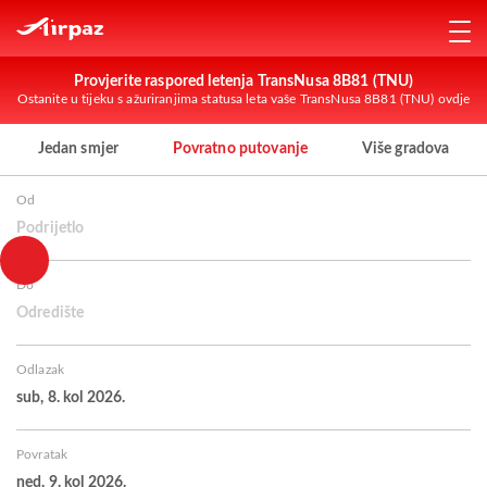
Provjerite raspored letenja TransNusa 8B81 (TNU)
Ostanite u tijeku s ažuriranjima statusa leta vaše TransNusa 8B81 (TNU) ovdje
Jedan smjer
Povratno putovanje
Više gradova
Od
Podrijetlo
Do
Odredište
Odlazak
sub, 8. kol 2026.
Povratak
ned, 9. kol 2026.