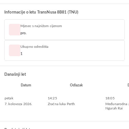
Informacije o letu TransNusa 8B81 (TNU)
Mjesec s najnižom cijenom
pro.
Ukupno odredišta
1
Današnji let
Datum
Odlazak
petak
14:25
18:05
7. kolovoza 2026.
Zračna luka Perth
Međunarodna z
Ngurah Rai