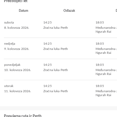
Predstojeći let
Datum
Odlazak
subota
14:25
18:05
8. kolovoza 2026.
Zračna luka Perth
Međunarodna z
Ngurah Rai
nedjelja
14:25
18:05
9. kolovoza 2026.
Zračna luka Perth
Međunarodna z
Ngurah Rai
ponedjeljak
14:25
18:05
10. kolovoza 2026.
Zračna luka Perth
Međunarodna z
Ngurah Rai
utorak
14:25
18:05
11. kolovoza 2026.
Zračna luka Perth
Međunarodna z
Ngurah Rai
Popularna ruta iz Perth