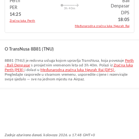
Perth
Bali
Denpasar
PER
3h 40m
DPS
14:25
18:05
Zračna luka Perth
Međunarodna zračna luka Ngurah Rai
O TransNusa 8B81 (TNU)
8B81
(
TNU
) je redovna usluga kojom upravlja
TransNusa
, koja povezuje
Perth
- Bali Denpasar
s prosječnim vremenom leta od
3h 40m
. Polazi iz
Zračna luka
Perth (PER)
i dolazi u
Međunarodna zračna luka Ngurah Rai (DPS)
.
Pregledajte rasporede u stvarnom vremenu, usporedite cijene i rezervirajte
svoje sjedalo — sve na jednom mjestu na Airpaz.
Zadnje ažurirano dana
6. kolovoza 2026. u 17:48 GMT+0