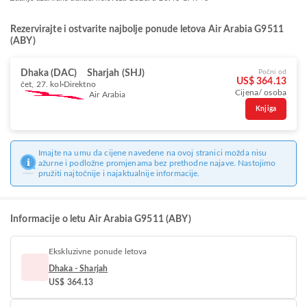
Rezervirajte i ostvarite najbolje ponude letova Air Arabia G9511
(ABY)
Dhaka (DAC)
Sharjah (SHJ)
Počni od
US$ 364.13
čet, 27. kol
Direktno
Cijena/ osoba
Air Arabia
Knjiga
Imajte na umu da cijene navedene na ovoj stranici možda nisu
ažurne i podložne promjenama bez prethodne najave. Nastojimo
pružiti najtočnije i najaktualnije informacije.
Informacije o letu Air Arabia G9511 (ABY)
Ekskluzivne ponude letova
Dhaka - Sharjah
US$ 364.13