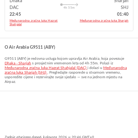
Dhaka
Sharjah
DAC
SHJ
4h 55m
22:45
01:40
Međunarodna zračna luka Hazrat
Međunarodna zračna luka Sharjah
Shahjalal
O Air Arabia G9511 (ABY)
G9511
(
ABY
) je redovna usluga kojom upravlja
Air Arabia
, koja povezuje
Dhaka - Sharjah
s prosječnim vremenom leta od
4h 55m
. Polazi iz
Međunarodna zračna luka Hazrat Shahjalal (DAC)
i dolazi u
Međunarodna
zračna luka Sharjah (SHJ)
. Pregledajte rasporede u stvarnom vremenu,
usporedite cijene i rezervirajte svoje sjedalo — sve na jednom mjestu na
Airpaz.
Zadnje ažurirano dana
6. kolovoza 2026. u 20:46 GMT+0