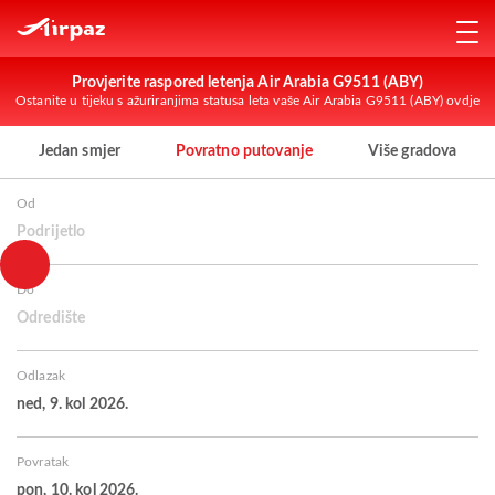
Provjerite raspored letenja Air Arabia G9511 (ABY)
Ostanite u tijeku s ažuriranjima statusa leta vaše Air Arabia G9511 (ABY) ovdje
Jedan smjer
Povratno putovanje
Više gradova
Od
Podrijetlo
Do
Odredište
Odlazak
ned, 9. kol 2026.
Povratak
pon, 10. kol 2026.