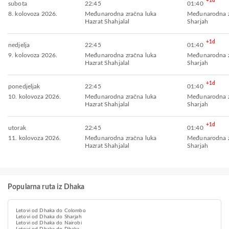
+1d
subota
22:45
01:40
8. kolovoza 2026.
Međunarodna zračna luka
Međunarodna z
Hazrat Shahjalal
Sharjah
+1d
nedjelja
22:45
01:40
9. kolovoza 2026.
Međunarodna zračna luka
Međunarodna z
Hazrat Shahjalal
Sharjah
+1d
ponedjeljak
22:45
01:40
10. kolovoza 2026.
Međunarodna zračna luka
Međunarodna z
Hazrat Shahjalal
Sharjah
+1d
utorak
22:45
01:40
11. kolovoza 2026.
Međunarodna zračna luka
Međunarodna z
Hazrat Shahjalal
Sharjah
Popularna ruta iz Dhaka
Letovi od Dhaka do Colombo
Letovi od Dhaka do Sharjah
Letovi od Dhaka do Nairobi