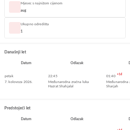
Mjesec s najnižom cijenom
aug
Ukupno odredišta
1
Današnji let
Datum
Odlazak
+1d
petak
22:45
01:40
7. kolovoza 2026.
Međunarodna zračna luka
Međunarodna z
Hazrat Shahjalal
Sharjah
Predstojeći let
Datum
Odlazak